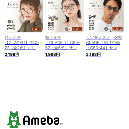
伊達眼鏡 ブラック
新型2025 ミラー サ
ボストン ブラウン
ブラウン クリアレン
ングラス ブラウン
UVカット 紫外線カ
ズ UV99％カット 紫
小さめ クリア おし
ット クリアレンズ
外線カット Q
ゃれ クラシック 紫
かわいい Q
外線カット UVカッ
ト 花粉 花粉症 Q
鯖江企画
鯖江企画
＼定番人気／ [公式]
【GLADELI】G50-
【GLADELI】G50-
GLADELI 鯖江企画
22【全2色】おしゃ
62【全6色】サング
【G50-44】サング
れ サングラス 伊達
ラス フラット ボス
ラス 伊達メガネ グ
2,198円
1,998円
2,198円
眼鏡 鯖江 送料無料
トン 伊達メガネ 鯖
ラデリ クラシック
【 グラデリ 】 クラ
江 送料無料 グラデ
コンビ 伊達眼鏡 だ
シック ラウンド だ
リ 新色 新型2025 サ
てメガネ おしゃれ
てメガネ 伊達メガネ
ングラス クリア お
ブラック 紫外線カッ
丸メガネ まんまる
しゃれ クラシック
ト UVカット UV400
ブラック UVカット
紫外線カット UVカ
カラーレンズ クリア
紫外線カット クリア
ット NEW Q
レンズ 花粉 花粉症
レンズ コスプレ 花
かっこいい 新色
粉 花粉症 Q