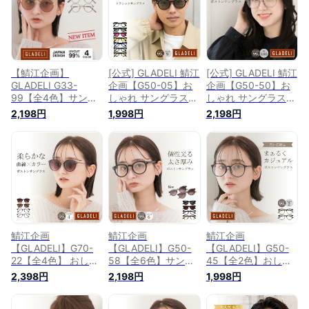
ット カラーレンズ
ンパン オリーブ べ
ース メンズ ゴール
かわいい かっこいい
っ甲 カラーレンズ
ド ブラウン オクタ
送料無料 紫外線カッ
クリアレンズ 上品
ゴン グレー 【カラ
ト UVカット スポー
【 グラデリ 】紫外
ーレンズ】紫外線カ
ツ ドライブ Q
線 UVカット ドライ
ット UVカット スポ
ブ スポーツ 花粉 花
ーツ ドライブ 花粉
【鯖江企画】
[公式] GLADELI 鯖江
[公式] GLADELI 鯖江
粉症 Q
花粉症 Q
GLADELI G33-
企画【G50-05】お
企画【G50-50】お
99【全4色】サング
しゃれ サングラス
しゃれ サングラス
ラス クラシック メ
伊達メガネ グラデリ
伊達メガネ グラデリ
2,198円
1,998円
2,198円
タル 伊達メガネ 鯖
クラシック だてめが
クラシック コンビ
江 グラデリ 新色 新
ね 伊達眼鏡 クリア
だてめがね ボストン
型2025 レディース
ブルー グレー ブラ
グレー ブラウン ク
メンズ サングラス
ウン 紫外線 UVカッ
リア ゴールド クリ
小さめ クリア おし
ト クリアレンズ ド
アレンズ カラーレン
ゃれ クラシック ボ
ライブ 花粉 花粉症
ズ UVカット UV400
ストン カラーレンズ
Q
紫外線カット Q
紫外線カット UVカ
ット ドライブ スポ
ーツ 花粉 花粉症
鯖江企画
鯖江企画
鯖江企画
NEW Q
【GLADELI】G70-
【GLADELI】G50-
【GLADELI】G50-
22【全4色】 おしゃ
58【全6色】サング
45【全2色】おしゃ
れ サングラス 鯖江
ラス ボストン 伊達
れ サングラス 伊達
2,398円
2,198円
1,998円
伊達メガネ 【 グラ
メガネ 鯖江【送料無
メガネ 【送料無料】
デリ 】 クラシック
料】グラデリ 新色
グラデリ クラシック