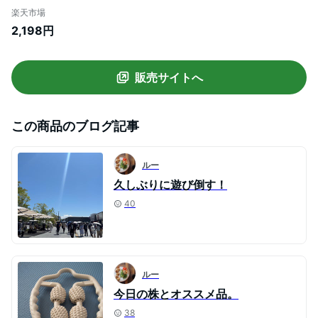
ク コンビ ブラック べっ甲 クリア ブラウン
楽天市場
グレー テラコッタ レディース メンズ かわ
2,198円
いい【オペークカラー】紫外線カット UV
カット スポーツ ドライブ 花粉 Q
販売サイトへ
この商品のブログ記事
ルー
久しぶりに遊び倒す！
40
ルー
今日の株とオススメ品。
38