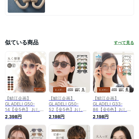
似ている商品
すべて見る
【鯖江企画】
【鯖江企画】
【鯖江企画】
GLADELI G50-
GLADELI G50-
GLADELI G33-
14【全5色】 おしゃ
52【全5色】おしゃ
86【全6色】おしゃ
れ サングラス グラ
れ サングラス 伊達
れ サングラス 伊達
2,398円
2,198円
2,198円
デリ クラシック コ
メガネ UV99％カッ
メガネ グラデリ ク
ンビ レディース メ
ト レディース メン
ラシック メタル だ
ンズ グレー ブラウ
ズ ボストン ブラッ
てめがね 伊達眼鏡
ン べっ甲 UV99％カ
ク チャコール シャ
クリアレンズ レディ