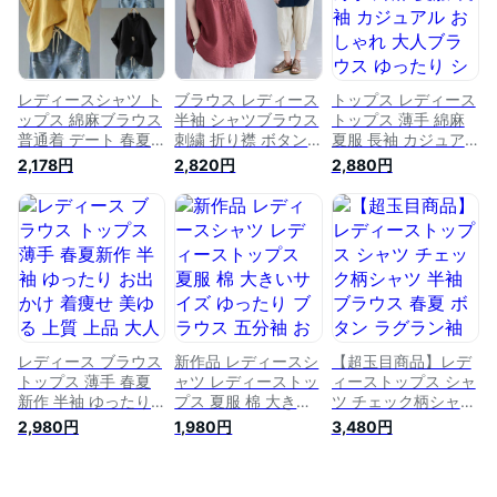
ト 通勤 上品 可愛い
レ ファション 上品
ニット 洗える 体型
レトロ オシャレ
シンプル 大人 人気
カバー 大人トップス
個性的 普通着 デー
ファション
ト 通勤 女子会 食事
会 カジュアル
レディースシャツ ト
ブラウス レディース
トップス レディース
ップス 綿麻ブラウス
半袖 シャツブラウス
トップス 薄手 綿麻
普通着 デート 春夏
刺繍 折り襟 ボタン
夏服 長袖 カジュア
通勤 女子会 五分袖
夏ブラウス 植物柄
ル おしゃれ 大人ブ
2,178円
2,820円
2,880円
お出かけ 上品 シン
大きいサイズ ゆった
ラウス ゆったり シ
プル カジュアル オ
り コットン シャツ
ンプル きれいめ 通
シャレ ファション
春夏 トップス お出
勤 無地 体型カバー t
可愛い 大きいサイズ
かけ オシャレ ファ
シャツ レディース
体型カバー チュニッ
ション 可愛い 上品
春夏新作 大人トップ
ク 立ち襟 詰襟 ボタ
シンプル 大人 人気
ス レディース ファ
ン付き リネンブラウ
普通着 デート 通勤
ッション 大きいサイ
ス 綿麻シャツ
女子会 食事会 カジ
ズ オフィス 杏色 ブ
ュアル
ラウン エレガント
レディース ブラウス
新作品 レディースシ
【超玉目商品】レデ
トップス 薄手 春夏
ャツ レディーストッ
ィーストップス シャ
新作 半袖 ゆったり
プス 夏服 棉 大きい
ツ チェック柄シャツ
お出かけ 着痩せ 美
サイズ ゆったり ブ
半袖ブラウス 春夏
2,980円
1,980円
3,480円
ゆる 上質 上品 大人
ラウス 五分袖 お出
ボタン ラグラン袖
かわいい エレガント
かけ オシャレ ファ
ユニーク 普段着 ゆ
きれいめ 食事会 二
ション 可愛い 女性
ったり チェック柄