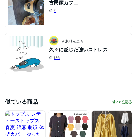
古民家カフェ
7
☆ありんこ☆
久々に感じた強いストレス
186
似ている商品
すべて見る