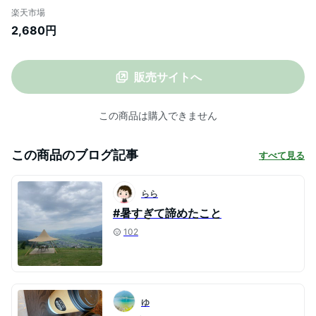
ツ 春夏新作 綿麻 ブラウス 薄手 体型カバー
楽天市場
ゆったり 半袖 お出かけ シンプル 大人トッ
2,680円
プス 人気 ファション 夏服 デート 通勤 オ
シャレ 可愛い 女性 上品 カジュアル
販売サイトへ
この商品は購入できません
この商品のブログ記事
すべて見る
らら
#暑すぎて諦めたこと
102
ゆ