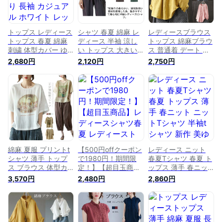
トップス レディース
シャツ 春夏 綿麻 レ
レディースブラウス
トップス 春夏 綿麻
ディース 半袖 涼し
トップス 綿麻ブラウ
刺繍 体型カバー ゆ
い トップス 大きい
ス 普通着 デート 春
ったり 長袖 カジュ
サイズ ゆったり ブ
夏 通勤 女子会 長袖
2,680円
2,120円
2,750円
アル ホワイト レッ
ラウス お出かけ オ
お出かけ 上品 シン
ド ライトブルー お
シャレ ファション
プル カジュアル オ
出かけ オシャレ フ
可愛い 女性 上品 シ
シャレ ファション
ァション 個性的 普
ンプル 大人 人気 個
可愛い 大きいサイズ
通着 可愛い 女性 上
性的 普通着 デート
体型カバー チュニッ
品 シンプル 大人 人
通勤 女子会 食事会
ク リネンブラウス
気 夏服 デート 通勤
カジュアル
綿麻シャツ
女子会 食事会
綿麻 夏服 プリントt
【500円offクーポン
レディース ニット
シャツ 薄手 トップ
で1980円！期間限
春夏Tシャツ 春夏 ト
ス ブラウス 体型カ
定！】【超目玉商
ップス 薄手 春ニッ
バー クルーネック
品】レディースシャ
ト ニットTシャツ 半
3,570円
2,480円
2,860円
お出かけ 5分袖 ゆっ
ツ春夏 レディースト
袖tシャツ 新作 美ゆ
たり レディースTシ
ップス 春夏 棉麻シ
る 可愛い 上品 上質
ャツ 半袖 シンプル
ャツ 大きいサイズ
春夏新作 通勤 オフ
大人 人気 五分袖Tシ
ゆったり 涼しい ブ
ィス タイト ソフト
ャツ 送料無料 デー
ラウス 半袖 オシャ
薄手トップス サマー