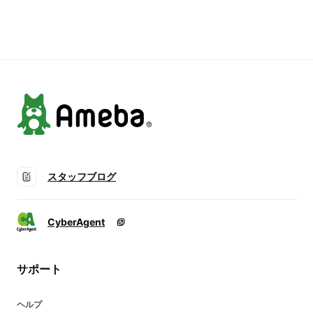
次会 通勤 大人 シン
上品 シンプル 合わ
薄手 日常 デート 着
プル カジュアル 春
せやすい 大人 人気
痩せ ファション 大
夏 ゆったり ファシ
個性的 普通着 デー
人 カジュアル 人気
ョン ブルー ホワイ
ト 通勤 女子会 食事
外出 旅行 体型カバ
ト
会 同窓会 カジュア
ー 学園風 おしゃれ
ル【送料無料】
可愛い 通勤 通学
スタッフブログ
CyberAgent
サポート
ヘルプ