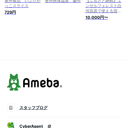
奥州食品 いぶりが
奥州秋保温泉 蘭亭
【ふるさと納税】エ
っこスライス
ンゼルフォレスト白
河高原で使える宿泊
729円
クーポン券 金額が選
10,000円〜
べる 3000円相当～
300000円相当 ペッ
ト コテージ サウナ
グランピング キャン
プ スパ ドッグラン
F21T-094var
スタッフブログ
CyberAgent