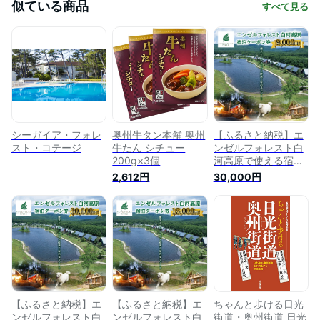
似ている商品
すべて見る
シーガイア・フォレ
奥州牛タン本舗 奥州
【ふるさと納税】エ
スト・コテージ
牛たん シチュー
ンゼルフォレスト白
200g×3個
河高原で使える宿泊
クーポン券（9000
2,612円
30,000円
円相当） ペット コ
テージ サウナ グラ
ンピング キャンプ
スパ ドッグラン
F21T-096
【ふるさと納税】エ
【ふるさと納税】エ
ちゃんと歩ける日光
ンゼルフォレスト白
ンゼルフォレスト白
街道・奥州街道 日光