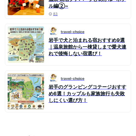
ル編②~
83
travel-choice
岩手で犬と泊まれる宿おすすめ9選
｜温泉旅館から一棟貸しまで愛犬連
れで後悔しない宿選び！
travel-choice
岩手のグランピングコテージおすす
め6選！カップルも家族旅行も失敗
しにくい選び方！