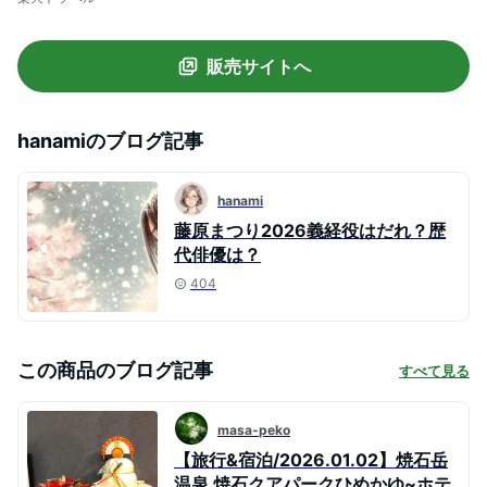
販売サイトへ
hanami
のブログ記事
hanami
藤原まつり2026義経役はだれ？歴
代俳優は？
404
この商品のブログ記事
すべて見る
masa-peko
【旅行&宿泊/2026.01.02】焼石岳
温泉 焼石クアパークひめかゆ~ホテ