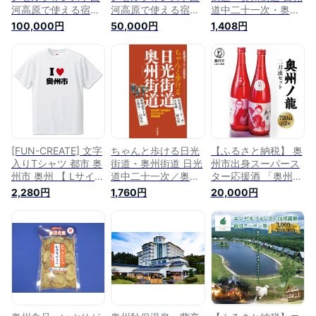
河高原で使える宿泊
河高原で使える宿泊
道中二十一次・奥州
クーポン券（30000
クーポン券（15000
道中十次
100,000円
50,000円
1,408円
円相当） ペット コ
円相当） ペット コ
テージ サウナ グラ
テージ サウナ グラ
ンピング キャンプ
ンピング キャンプ
スパ ドッグラン
スパ ドッグラン
F21T-099
F21T-098
[FUN-CREATE] 文字
ちゃんと歩ける日光
【ふるさと納税】 奥
入りTシャツ 都市 奥
街道・奥州街道 日光
州市出身スーパース
州市 奥州 【 Lサイズ
道中二十一次／奥州
ター応援酒 「奥州ノ
】 【14.奥州市】 【
道中十次 [ 八木牧夫
龍 二刀流セット」
2,280円
1,760円
20,000円
アイラブ〇〇市 メー
]
のし対応 [G0023]
ル便不可 pstv