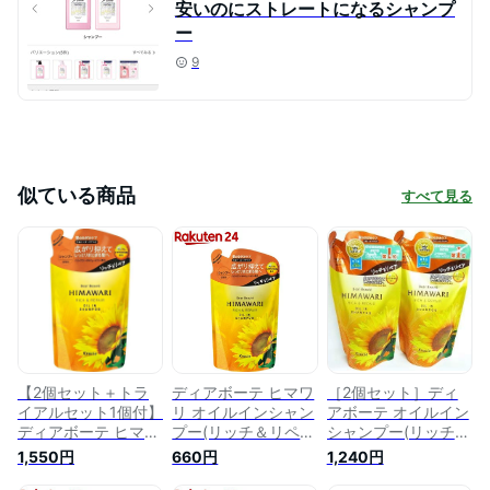
安いのにストレートになるシャンプ
ー
9
似ている商品
すべて見る
【2個セット＋トラ
ディアボーテ ヒマワ
［2個セット］ディ
イアルセット1個付】
リ オイルインシャン
アボーテ オイルイン
ディアボーテ ヒマワ
プー(リッチ＆リペ
シャンプー(リッチ&
リ オイルインシャン
ア)詰替用(360ml)
リペア)詰替用
1,550円
660円
1,240円
プー(リッチ＆リペ
【ディアボーテ
360mL入り×2個