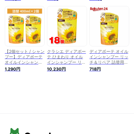
テ(Dear Beaute)】
【ディアボーテ
シャンプー
(Dear Beaute)】 シ
ャンプー
【2個セット / シャン
クラシエ ディアボー
ディアボーテ オイル
プー】ディアボーテ
テ ひまわり オイル
インシャンプー リッ
オイルインシャンプ
インシャンプー リッ
チ＆リペア 詰替用
ー リッチ＆リペア
チ＆リペア 詰替
(400ml)【ディアボ
1,290円
10,230円
718円
詰替 400ml × 2個 ク
400mL ×18個 ●
ーテ(Dear Beaute)】
ラシエ シャンプー
ヘアケア