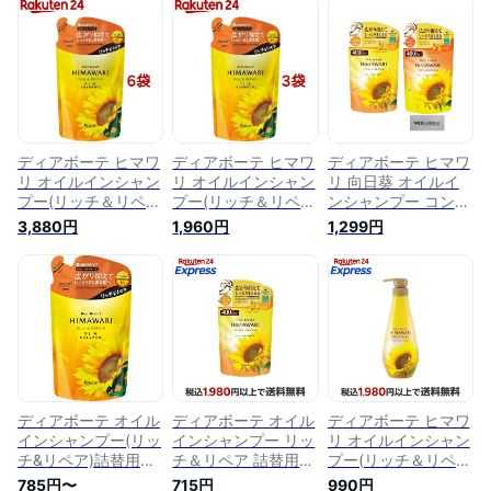
ア)詰替用(360ml)
(Dear Beaute)】
ディアボーテ ヒマワ
ディアボーテ ヒマワ
ディアボーテ ヒマワ
リ オイルインシャン
リ オイルインシャン
リ 向日葵 オイルイ
プー(リッチ＆リペ
プー(リッチ＆リペ
ンシャンプー コンデ
ア)詰替用(360ml*6
ア)詰替用(360ml*3
ィショナー リッチ&
3,880円
1,960円
1,299円
袋セット)【ディアボ
袋セット)【ディアボ
リペア 詰替用
ーテ(Dear Beaute)】
ーテ(Dear Beaute)】
400ml (シャンプー
コンディショナーセ
ット)
ディアボーテ オイル
ディアボーテ オイル
ディアボーテ ヒマワ
インシャンプー(リッ
インシャンプー リッ
リ オイルインシャン
チ&リペア)詰替用
チ＆リペア 詰替用
プー(リッチ＆リペ
360mL
400ml 【ディアボー
ア)ポンプ 500ml
785円〜
715円
990円