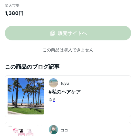
ッチ＆リペア)詰替用(360ml)【2個】ディ
楽天市場
アリッチシャンプー
1,380円
販売サイトへ
この商品は購入できません
この商品のブログ記事
fuyu
#私のヘアケア
5
ココ