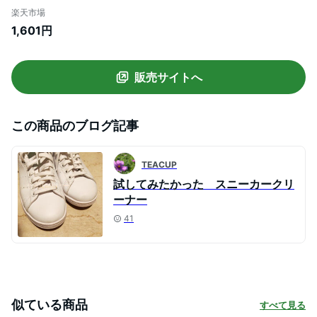
しシート 10枚入 【北海道・沖縄・離島配
楽天市場
送不可】
1,601円
販売サイトへ
この商品のブログ記事
TEACUP
試してみたかった スニーカークリ
ーナー
41
似ている商品
すべて見る