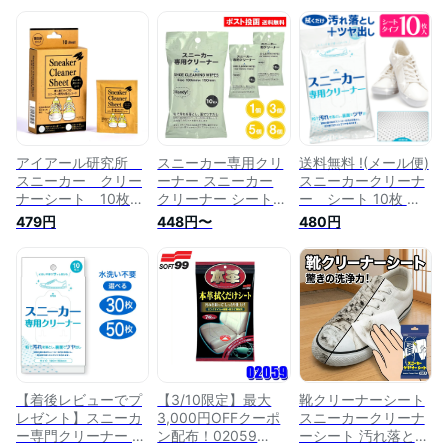
アイアール研究所
スニーカー専用クリ
送料無料 !(メール便)
スニーカー クリー
ーナー スニーカー
スニーカークリーナ
ナーシート 10枚入
クリーナー シート
ー シート 10枚 汚
り
10枚入 1個 3個 5個
れ落としシート ツヤ
479円
448円〜
480円
T4560113472034
8個 シューズクリー
出しシート 両面使え
汚れ落とし
ナー 汚れ落とし 同
る 2WAYシート スニ
栄
ーカー専用クリーナ
ー 靴磨き スニーカ
ー磨き シューズ う
わぐつ 上履き 汚れ
落とし お手入れ 新
着！ 送料込 2M◇ ス
ニーカークリーナー
【着後レビューでプ
【3/10限定】最大
靴クリーナーシート
レゼント】スニーカ
3,000円OFFクーポ
スニーカークリーナ
ー専門クリーナー ス
ン配布！02059
ーシート 汚れ落とし