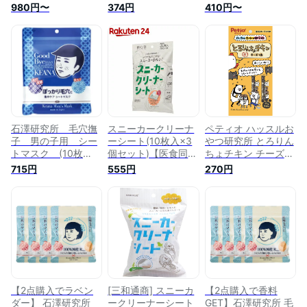
ニーカー 靴 クリー
SOFT99 ソフト99
シート クリーニング
980円〜
374円
410円〜
ナーシート くつ 上
本革拭くだけシート
シート シューズクリ
履き 汚れ落とし 靴
7枚入(250×200mm)
ーナー 使い捨て 簡
磨き 白いソール部分
自動車用 シートクリ
単ケア スニーカー
汚れ落としシート ツ
ーナー 皮革 汚れ落
クリーナーシート ス
ヤ出しシート スニー
とし (沖縄・離島 配
ニーカーシート
カー磨き 3個セット
送不可)
5個セット 携帯用
【▲】/スニーカー専
用クリーナー
石澤研究所 毛穴撫
スニーカークリーナ
ペティオ ハッスルお
子 男の子用 シー
ーシート(10枚入×3
やつ研究所 とろりん
トマスク (10枚
個セット)【医食同源
ちょチキン チーズ味
入) シートマスク
ドットコム】
4本入 犬用おやつ
715円
555円
270円
【北海道・沖縄・離
島配送不可】
【2点購入でラベン
[三和通商] スニーカ
【2点購入で香料
ダー】 石澤研究所
ークリーナーシート
GET】石澤研究所 毛