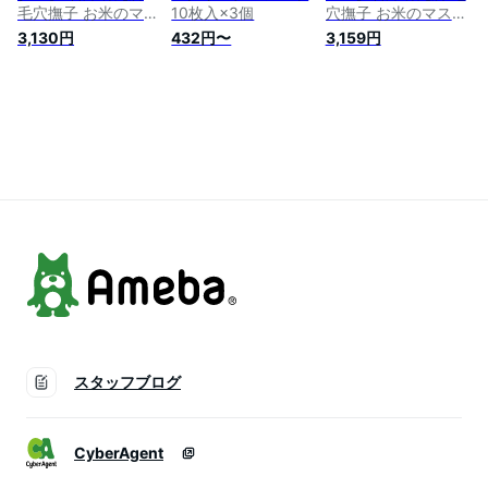
毛穴撫子 お米のマス
10枚入×3個
穴撫子 お米のマスク
ク 10枚入 ×4個セッ
10枚入 ×4個セット [
3,130円
432円〜
3,159円
ト [ フェイスパック
フェイスパック フェ
フェイスマスク シー
イスマスク シートマ
トマスク シートパッ
スク シートパック
ク 毛穴 美容液 保湿
毛穴 美容液 保湿 う
うるおい まとめ買い
るおい まとめ買い ]
] 【 送料無料 】※沖
【 送料無料 】※沖
縄・北海道除く
縄・北海道除く
スタッフブログ
CyberAgent