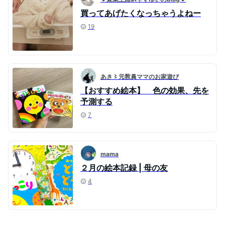
買ってあげたくなっちゃうよねー
19
あき〻元教員ママのお家遊び
【おすすめ絵本】 色の効果、先を
予測する
7
mama
２月の絵本記録 | 母の友
4