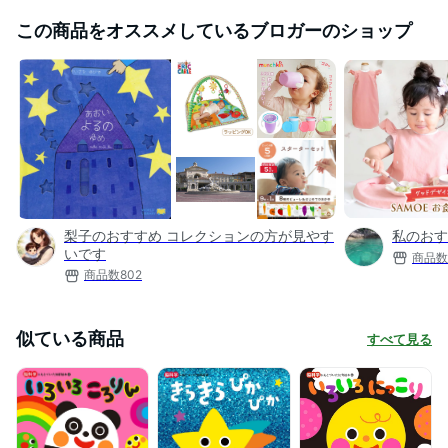
この商品をオススメしているブロガーのショップ
梨子のおすすめ コレクションの方が見やす
私のおす
いです
商品数
商品数
802
似ている商品
すべて見る