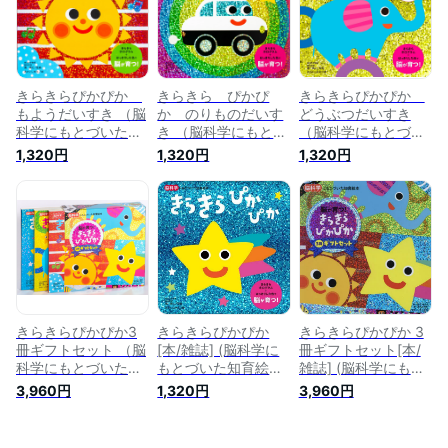
きらきらぴかぴか
きらきら ぴかぴ
きらきらぴかぴか
もようだいすき （脳
か のりものだいす
どうぶつだいすき
科学にもとづいた知
き （脳科学にもとづ
（脳科学にもとづい
育絵本5） [ 瀧靖之 ]
いた知育絵本8） [
た知育絵本） [ 瀧靖
1,320円
1,320円
1,320円
瀧靖之 ]
之 ]
きらきらぴかぴか3
きらきらぴかぴか
きらきらぴかぴか 3
冊ギフトセット （脳
[本/雑誌] (脳科学に
冊ギフトセット[本/
科学にもとづいた知
もとづいた知育絵本)
雑誌] (脳科学にもと
育絵本） [ 瀧靖之 ]
/ 瀧靖之/監修 あかい
づいた知育絵本) / 瀧
3,960円
1,320円
3,960円
しゆみ/絵
靖之あかいしゆみ