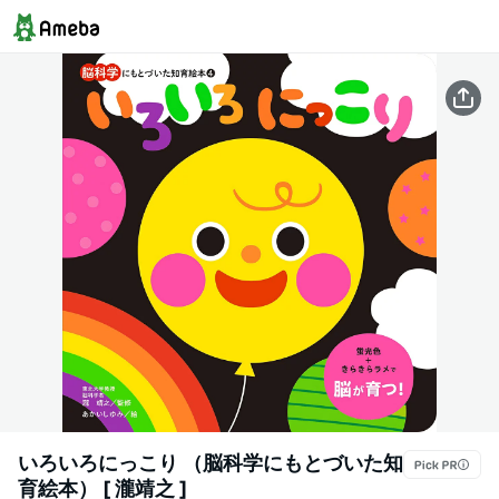
いろいろにっこり （脳科学にもとづいた知
育絵本） [ 瀧靖之 ]