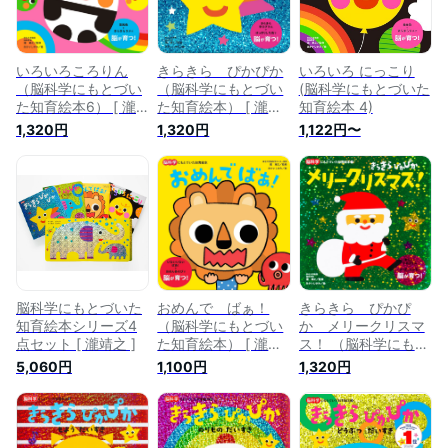
いろいろころりん
きらきら ぴかぴか
いろいろ にっこり
（脳科学にもとづい
（脳科学にもとづい
(脳科学にもとづいた
た知育絵本6） [ 瀧
た知育絵本） [ 瀧靖
知育絵本 4)
靖之 ]
之 ]
1,320円
1,320円
1,122円〜
脳科学にもとづいた
おめんで ばぁ！
きらきら ぴかぴ
知育絵本シリーズ4
（脳科学にもとづい
か メリークリスマ
点セット [ 瀧靖之 ]
た知育絵本） [ 瀧靖
ス！ （脳科学にもと
之 ]
づいた知育絵本7） [
5,060円
1,100円
1,320円
瀧靖之 ]