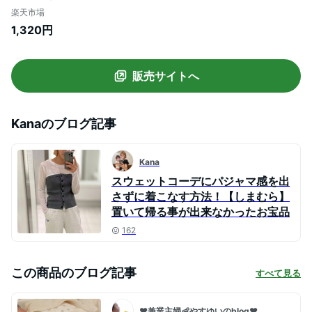
楽天市場
1,320円
販売サイトへ
Kana
のブログ記事
Kana
スウェットコーデにパジャマ感を出
さずに着こなす方法！【しまむら】
置いて帰る事が出来なかったお宝品
162
この商品のブログ記事
すべて見る
❤️兼業主婦👶やすゆいのblog❤️