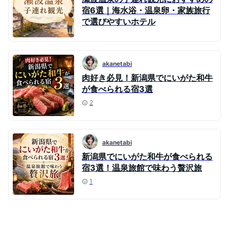
宿6選｜海水浴・温泉卵・家族旅行
で選びやすいホテル
akanetabi
肉好き必見！新潟県でにいがた和牛
が食べられる宿3選
2
akanetabi
新潟県でにいがた和牛が食べられる
宿3選！温泉旅館で味わう贅沢旅
1