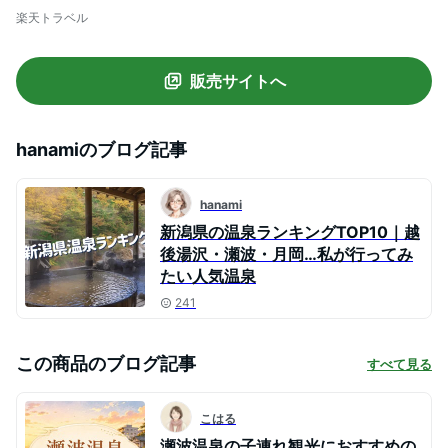
楽天トラベル
販売サイトへ
hanami
のブログ記事
hanami
新潟県の温泉ランキングTOP10｜越
後湯沢・瀬波・月岡…私が行ってみ
たい人気温泉
241
この商品のブログ記事
すべて見る
こはる
瀬波温泉の子連れ観光におすすめの