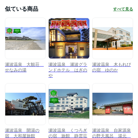
似ている商品
すべて見る
瀬波温泉 大観荘
瀬波温泉 瀬波グラ
瀬波温泉 木もれび
せなみの湯
ンドホテル はぎの
の宿 ゆのか
や
瀬波温泉 開湯の
瀬波温泉 くつろぎ
瀬波温泉 自家源泉
宿 大和屋旅館
の宿 旅館 静雲荘
の野天風呂 湯元