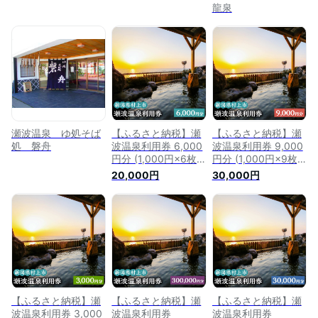
龍泉
瀬波温泉 ゆ処そば
【ふるさと納税】瀬
【ふるさと納税】瀬
処 磐舟
波温泉利用券 6,000
波温泉利用券 9,000
円分 (1,000円×6枚)
円分 (1,000円×9枚)
温泉 温泉券 入浴券
温泉 温泉券 入浴券
20,000円
30,000円
チケット 観光 宿泊
チケット 観光 宿泊
ホテル お土産 新潟
ホテル お土産 新潟
県 村上市 K2
県 村上市 K3
【ふるさと納税】瀬
【ふるさと納税】瀬
【ふるさと納税】瀬
波温泉利用券 3,000
波温泉利用券
波温泉利用券