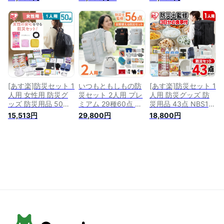
品 保存食 保存水 簡
レ 簡易トイレ 非常
セット 非常用持ち出
易トイレ 非常用トイ
食 防災士 災害セッ
し袋 非常持ち出し袋
レ 非常持出袋 防災
ト 防災用品 避難グ
防災用品 避難セット
用品 防災 非常食 女
ッズ 懐中電灯 ラン
防災グッツ 災害 グ
性 災害 一人用 1人用
タン 中身 非常用持
ッズ 防災リュック
避難グッズ 防災バッ
ち出し袋 保存食 保
地震 避難袋 非常用
グ 懐中電灯 充電器
存水 緊急 避難セッ
品 保存水 非常食
防災ラジオ 救急セッ
ト 家族 地震 台風 食
ト
品 水
[あす楽]防災セット 1
いつもともしもの防
[あす楽]防災セット 1
人用 女性用 防災グ
災セット 2人用 プレ
人用 防災グッズ 防
ッズ 防災用品 50点
ミアム 29種60点 防
災用品 43点 NBS1-
BS1-50W防災リュッ
災グッズ 防災リュッ
43防災リュック ア
15,513円
29,800円
18,800円
ク アイリスオーヤマ
ク 非常用トイレ 簡
イリスオーヤマ 避難
避難セット 避難リュ
易トイレ 非常食 防
セット 避難リュック
ック 非常食 保存食
災士 災害セット 防
非常食 保存食 簡易
災害用トイレ 携帯ト
災用品 避難グッズ
トイレ 携帯トイレ
イレ 保存水 水 防災
懐中電灯 ランタン
非常用トイレ 保存水
災害グッズ 避難グッ
非常用持ち出し袋 保
水 防災 防災ラジオ
ズ 非常持ち出し袋
存食 保存水 緊急 避
災害 災害グッズ 避
災害用品 一人用 女
難セット 家族 地震
難グッズ 災害セット
性 レディース
災害用品 一人用 3日
分