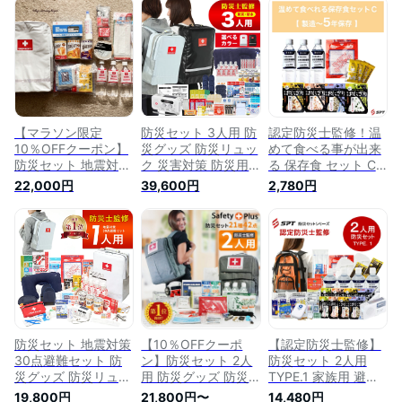
災害対策 防災用品
ズ 防災リュック 災
常持ち出し袋 防災用
避難グッズ 手回し懐
害対策 防災用品 保
品 避難セット 防災
中電灯 ランタン 中
存食 保存水 防災 非
グッツ 災害 グッズ
身 非常用持ち出し袋
常食 女性 一人用 1人
防災リュック 地震
保存食 保存水 緊急
用 災害 避難グッズ
避難袋 非常用品 保
避難セット 家族
食品 ライト | 非常持
存水 非常食 保存食
ち出し袋 非常用 備
蓄 避難袋 災害グッ
ズ 備蓄品
【マラソン限定
防災セット 3人用 防
認定防災士監修！温
10％OFFクーポン】
災グッズ 防災リュッ
めて食べる事が出来
防災セット 地震対策
ク 災害対策 防災用
る 保存食 セット C
30点避難セット 防
品 保存食 保存水 簡
防災グッズ 防災セッ
22,000円
39,600円
2,780円
災グッズ 防災リュッ
易トイレ 非常用トイ
ト 非常用持ち出し袋
ク 災害対策 防災用
レ 非常持出袋 防災
非常持ち出し袋 防災
品 保存食 保存水 簡
用品 防災 非常食 女
用品 避難セット 防
易トイレ 非常用トイ
性 災害 避難グッズ
災グッツ 災害 グッ
レ 非常持出袋 防災
送料無料 防水 防炎
ズ 防災リュック 地
用品 防災 非常食 災
非常食 家族 オシャ
震 避難袋 非常用品
害 一人用 1人用 避難
レ
保存水 非常食
グッズ 送料無料
防災セット 地震対策
【10％OFFクーポ
【認定防災士監修】
30点避難セット 防
ン】防災セット 2人
防災セット 2人用
災グッズ 防災リュッ
用 防災グッズ 防災
TYPE.1 家族用 避難
ク 災害対策 防災用
リュック 非常用トイ
用 防災グッズ 防災
19,800円
21,800円〜
14,480円