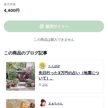
防災用品 食品 災害グッズ 避難用品 非常用
楽天市場
持ち出し袋 災害用品 防災対策 備蓄品 非常
4,400円
持出袋 避難袋 簡易トイレ 備蓄水 一人 避難
グッズ 保存食 災害食 5年
販売サイトへ
この商品は購入できません
この商品のブログ記事
たんぽぽ
先日行った3万円の占い（地震につ
いて）。
244
まぁちゃん