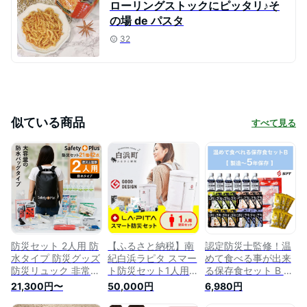
ローリングストックにピッタリ♪そ
の場 de パスタ
32
似ている商品
すべて見る
防災セット 2人用 防
【ふるさと納税】南
認定防災士監修！温
水タイプ 防災グッズ
紀白浜ラピタ スマー
めて食べる事が出来
防災リュック 非常用
ト防災セット1人用
る保存食セット B 防
トイレ 簡易トイレ
防災セット 地震対策
災グッズ 防災セット
21,300円〜
50,000円
6,980円
非常食 防災士監修
避難セット 防災グッ
非常用持ち出し袋 非