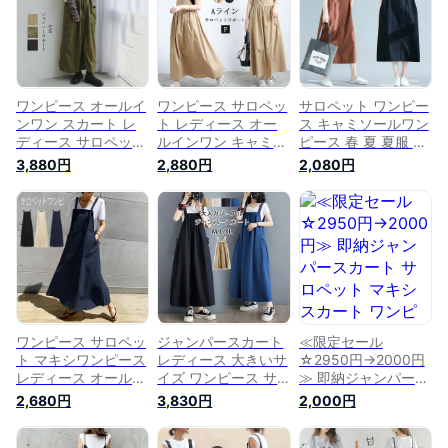
着痩せ OL ゆったり
ポケット 大きいサイ
ルインワン ポケット
大きいサイズ 無地
ズ 無地 レイヤード
ゆったり 大きいサイ
レイヤード風 重ね着
風 重ね着 送料無料
ズ 無地 重ね着 送料
無料
ワンピース オールイ
ワンピース サロペッ
サロペット ワンピー
ンワン スカート レ
ト レディース オー
ス キャミソールワン
ディース サロペット
ルインワン キャミワ
ピース 春 夏 夏服 ジ
綺麗 キャミワンピ
ンピース ジャンパー
ャンパースカート レ
3,880円
2,880円
2,080円
秋 送料無料 ロング
スカート 重ね着 無
ディース キャミワン
丈 ジャンパースカー
地 オーバーオール
ピ ロングワンピース
ト レディース キャ
ゆったり 着痩せ OL
タンクトップワンピ
ミソール ロング 大
ース オールインワン
きいサイズ マキシ
体型カバー おしゃれ
ゆったり 着痩せ 夏
ゆったり ノースリー
春
ブ 着痩せ 重ね着 レ
イヤード風 オシャレ
送料無料
ワンピース サロペッ
ジャンパースカート
≪限定セール
ト マキシワンピース
レディース 大きいサ
☆2950円→2000円
レディース オールイ
イズ ワンピース サ
≫ 即納ジャンパース
ンワン 綿 綿混 キャ
ロペットスカート キ
カート サロペット
2,680円
3,830円
2,000円
ミワンピース ジャン
ャミソール ロング丈
マキシ スカート ワ
パースカート 重ね着
キャミワンピース ロ
ンピース レディース