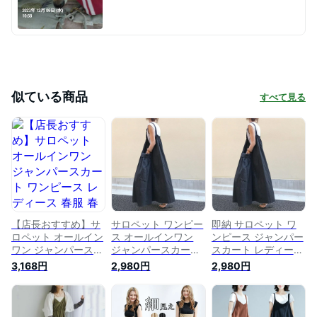
似ている商品
すべて見る
【店長おすすめ】サ
サロペット ワンピー
即納 サロペット ワ
ロペット オールイン
ス オールインワン
ンピース ジャンパー
ワン ジャンパースカ
ジャンパースカート
スカート レディース
ート ワンピース レ
レディース ワンピ
サロペットワンピ ロ
3,168円
2,980円
2,980円
ディース 春服 春 夏
ロング ワンピース
ングワンピース キャ
キャミソール ロング
キャミソール ワンピ
ミソール ワンピース
ワンピース マキシ丈
ース ゆったり 着痩
ゆったり 着痩せ 体
無地 オーバーオール
せ 体型カバー 春 夏
型カバー 春 夏 オー