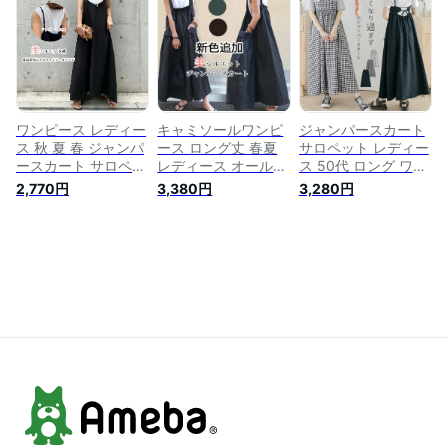
無地 オーバーオール
ングワンピース オー
サロペット キャミワ
ゆったり 着痩せ 送
ルインワン ゆったり
ンピース 重ね着 レ
料無料
ジャンパー ギャザー
イヤード ゆったり
黒 キャミワンピ ポ
キャミワンピ ロング
ケット付き 重ね着
ワンピース オールイ
レイヤード
ンワン ジャンパー
無地 オーバーサイズ
着痩せ
ワンピース レディー
キャミソールワンピ
ジャンパースカート
ス 秋 夏 春 ジャンパ
ース ロング丈 春夏
サロペット レディー
ースカート サロペッ
レディース オールイ
ス 50代 ロング ワン
ト キャミソールワン
ンワン サロペット
ピース キャミソール
2,770円
3,380円
3,280円
ピース レディース
大きいサイズ ロング
ワンピース ゆったり
無地 ゆったり aライ
サロペットワンピー
夏 ジャンパースカー
ン ゆるっと 大きい
ス ゆったり ポケッ
ト 春 夏 チェック柄
サイズ レイヤード
ト ワンピース ジャ
バックリボン Aライ
重ね着 可愛い フレ
ンパースカート キャ
ン オールインワン
ア タック ギャザー
ミワンピ オーバーオ
重ね着 無地 オーバ
ロングワンピース オ
ール 体型カバー お
ーオール 着痩せ ロ
ールインワン
しゃれ レイヤード
ング丈 可愛い オシ
ャレ 体型カバー 上
品