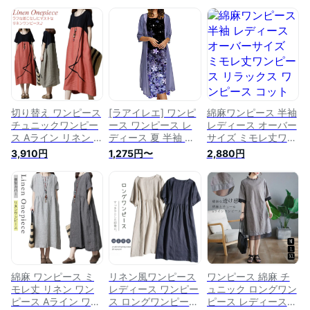
切り替え ワンピース
[ラアイレエ] ワンピ
綿麻ワンピース 半袖
チュニックワンピー
ース ワンピース レ
レディース オーバー
ス Aライン リネン ワ
ディース 夏 半袖 ロ
サイズ ミモレ丈ワン
ンピース Aライン ワ
ングワンピース ゆっ
ピース リラックス
3,910円
1,275円〜
2,880円
ンピース ミモレ丈
たり 綿 麻 ワンピ ミ
ワンピース コットン
ロングワンピース レ
モレ丈 シンプル リ
リネン 綿麻 きれい
ディース 綿麻 フレ
ネンワンピース 無地
め ゆったり ガーゼ
アワンピース 綿麻ワ
ロング マキシワンピ
クールネック シンプ
ンピース 夏ワンピー
ース 膝丈 Aライン チ
ル ゆるっと ミモレ
ス エレガント フェ
ュニック カジュアル
丈 無地 春 夏 カジュ
ミニン送料無料
体型カバー 着回し
アル ナチュラル 大
着痩せ 大きいサイズ
人可愛い Aライン 送
料無料 着痩せ
綿麻 ワンピース ミ
リネン風ワンピース
ワンピース 綿麻 チ
モレ丈 リネン ワン
レディース ワンピー
ュニック ロングワン
ピース Aライン ワン
ス ロングワンピース
ピース レディース