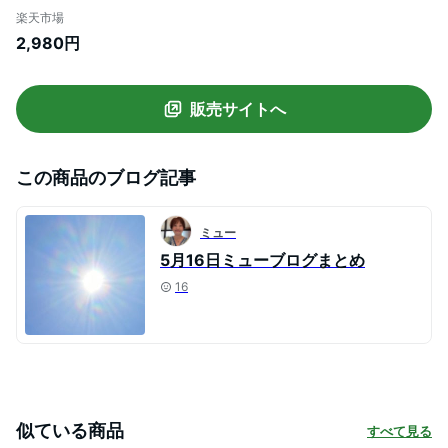
ス ミモレ丈 膝丈 花柄 半袖ワンピース 綿麻
楽天市場
リネン チュニックワンピース 春 aライン
2,980円
スリット リネンワンピース 麻 大きいサイ
ズ ゆったり ナチュラル リラックス 大人 春
送料無料
販売サイトへ
この商品のブログ記事
ミュー
5月16日ミューブログまとめ
16
似ている商品
すべて見る