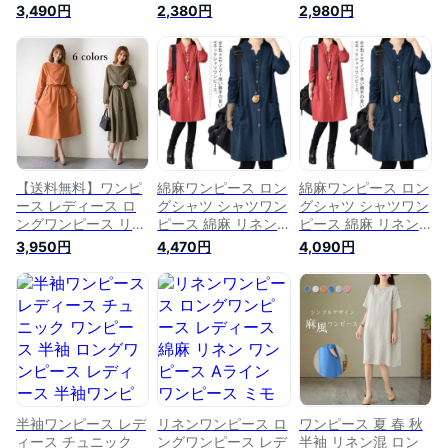
ピース ロングワンピ
半袖ワンピース aラ
半袖 春 夏 半袖ワン
3,490円
2,380円
2,980円
ース レディース 半
インワンピース ナチ
ピース aラインワン
袖 ワンピース リネ
ュラル 麻 ミモレ丈
ピース ワンピース
ンワンピース 綿麻ワ
ロング Aライン 半袖
麻 きれいめ リネン
ンピース 体型カバー
カジュアルミモレ丈
風 ロングワンピ ギ
送料無料
ワンピース 夏 夏ワ
ャザーネック フリル
ンピース 体型カバー
夏ワンピ aライン 春
シャツワンピース 綿
夏 ゆったり シンプ
麻風ワンピース ギャ
ル おしゃれ 体型カ
ザー きれいめ 大人
バー カジュアル チ
送料無料
ェック 送料無料
【送料無料】ワンピ
綿麻ワンピース ロン
綿麻ワンピース ロン
ース レディース ロ
グシャツ シャツワン
グシャツ シャツワン
ングワンピース リネ
ピース 綿麻 リネン
ピース 綿麻 リネン
ンワンピース ロング
麻 ワンピース カジ
麻 ワンピース カジ
3,950円
4,470円
4,090円
マキシ丈 Aライン コ
ュアル 長袖 チュニ
ュアル 長袖 チュニ
ットン リネン 綿麻
ックワンピース 立ち
ックワンピース 立ち
麻 大人 きれいめ リ
襟 スリット 前開き
襟 スリット 前開き
ゾート カジュアル
膝丈 ナチュラル Aラ
膝丈 ナチュラル Aラ
ミモレ丈 長袖 大き
イン シンプル お洒
イン シンプル お洒
いサイズ 春 夏 秋 秋
落 春 秋 送料無料
落 春 秋 送料無料
冬 体型カバー ゆっ
たり ナチュラル シ
ンプル 無地
半袖ワンピース レデ
リネンワンピース ロ
ワンピース 夏 春 秋
ィース チュニック
ングワンピース レデ
半袖 リネン混 ロン