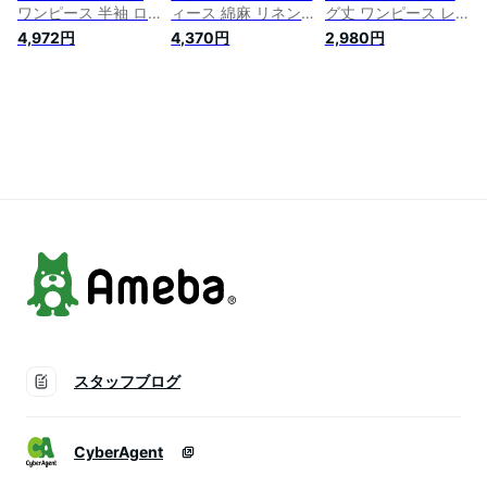
ワンピース 半袖 ロ
ィース 綿麻 リネン
グ丈 ワンピース レ
ングワンピース レデ
ワンピース Aライン
ディース チュニック
4,972円
4,370円
2,980円
ィース 半袖ワンピー
ワンピース ミモレ丈
綿麻オン 膝丈 きれ
ス aラインワンピー
フレアワンピース リ
いめ Aライン ロング
ス ワンピース 麻 春
ネン 綿麻ワンピース
ワンピ ゆったり 大
フリルネック きれい
夏ワンピース エレガ
きいサイズ ゆったり
め リネン風 ゆった
ント フェミニン
シンプル カジュアル
り 大きいサイズ リ
着回し 体型カバー
ラックス 着痩せ 夏
ルームウェア
ワンピ 森ガール 復
古風 カジュアル 通
勤 二次会
スタッフブログ
CyberAgent