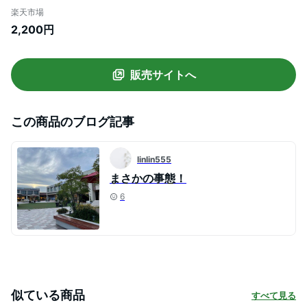
ウ 柄パンツ ヘビ柄 シフォンパンツ
楽天市場
ゆったり イージーパンツ ウエストゴ
2,200円
ム jolielle ジョリエル
販売サイトへ
この商品のブログ記事
linlin555
まさかの事態！
6
似ている商品
すべて見る