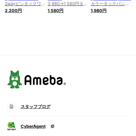
2wayピンタックワン
3,980→1,580円ター
カラータックパンツ
ピース 前後2way イ
タンチェックセンタ
美シルエット 美脚
2,200円
1,580円
1,980円
ンドコットン ゆった
ープレスイージーパ
シワになりにくい テ
り ワンピース 羽織
ンツ パンツ レディ
ーパード ウエストゴ
jolielle ジョリエル
ース イージーパンツ
ム オフィス カラー
ボトムス ボトム チ
パンツ ゆったり フ
ェック チェックパン
ァッション jolielle
ツ ウエストゴム ゆ
SNS 綺麗め テーパ
ったり 韓国 韓国フ
ードパンツ 無地 マ
ァッション jolielle
マコーデ ハイウエス
awチェック チェッ
ト カラーパンツ22
ク22
春夏
スタッフブログ
CyberAgent