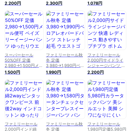
ミカルコットンロン
ードフレアスカー
レアパンツ トレンド
2,200円
2,300円
1,078円
グスカート 古着
ト ヒョウ柄スカー
美脚 スタイルアップ
風 ロングスカー
ト ロングスカー
伸縮 動きやすい ウ
ト スカート ボト
ト マーメイドシル
エストゴム イージー
ムス リメイク風
エット レオパー
パンツ ポンチ カラ
ゆったり ウエスト
ド ウエストゴム 細
ーパンツ ボトムス
ゴム jolielle ジョリ
見え サイドジップ
夏 ゆったり プチプ
エル
jolielle ジョリエル
ラ jolielle お洒落 フ
アニマル22
ァッション レディー
ス
スーパーセール
ファミリーセール秋
ファミリーセール
50%OFF 定価
冬 定価
2,000円サイドライ
2,980→1,500円メー
3,980→1,990円ベロ
ンジャージパンツ 快
ル便可 ペイズリーイ
アレオパードパンツ
適 レディース 動き
1,500円
1,990円
2,200円
ージーパンツ ゆった
ストレッチ 起毛 ウ
やすい プチプラ ボ
りウエストゴム ワン
エストゴム 豹柄 柄
トムス パンツ ライ
マイル 大人 ビンテ
パンツ ボトムス ゆ
ンパンツ スポーツ
ージ 柄パンツ ボト
ったり ベルベット
ウエストゴム 紐付
ムス 柄パンツ さら
秋冬 プチプラ 韓国
お洒落 jolielle
り質感 ドライタッチ
ファッション jolielle
プチプラ jolielle 大人
アニマル22
カジュアル ポリエス
テル SNS インスタ
グラマー
ファミリーセール
ファミリーセール秋
ファミリーセール
2,000円インド綿
冬 定価
1,980円定価5,980円