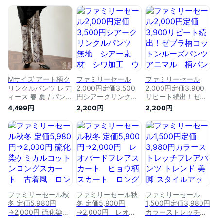
Mサイズ アート柄ク
ファミリーセール
ファミリーセール
リンクルパンツ レデ
2,000円定価3,500
2,000円定価3,900
ィース 春 夏 / パンツ
円シアークリンクル
リピート続出！ゼブ
イージーパンツ クリ
パンツ 無地 シア
ラ柄コットンルーズ
4,499円
2,200円
2,200円
ンクルパンツ ウエス
ー素材 シワ加工
パンツ アニマル 柄
トゴム アート柄 総
ウエストゴム パン
パンツ ウエストゴム
柄 ウエストゴム
ツ ボトムス メロ
サファリ ゼブラ
2022S/S 2022SS
ウ ゆったり 春
パンツ 春夏 イー
新作
ジーパンツ
ファミリーセール秋
ファミリーセール秋
ファミリーセール
冬 定価5,980円
冬 定価5,900円
1,500円定価3,980円
→2,000円 硫化染ケ
→2,000円 レオパ
カラーストレッチフ