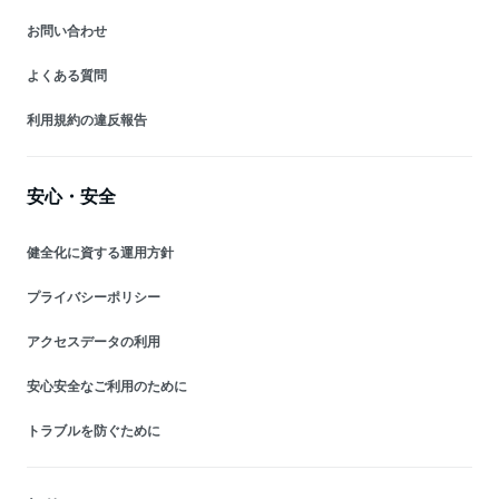
お問い合わせ
よくある質問
利用規約の違反報告
安心・安全
健全化に資する運用方針
プライバシーポリシー
アクセスデータの利用
安心安全なご利用のために
トラブルを防ぐために