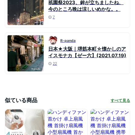
祇園祭2023、鉾が立ちましたね、
今のところ晩は涼しいめかな。。
7
R-panda
日本★大阪｜堺筋本町☆懐かしのア
イスモナカ【ゼー六】(2021.07.19)
22
似ている商品
すべて見る