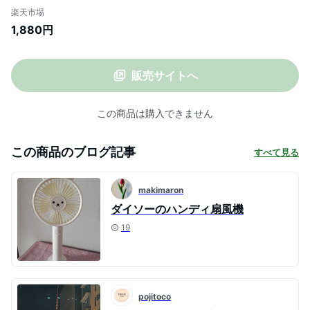
ンズフリー 腰掛け扇風機 首掛け扇風機 扇
楽天市場
風機 携帯扇風機 首かけ扇風機 首掛けファ
1,880円
ン 卓上 充電式 ネッククーラー 小型 USB
かわいい おしゃれ レトロ】 ハンギング ネ
ックファン
販売サイトへ
この商品は購入できません
この商品のブログ記事
すべて見る
makimaron
ダイソーのハンディ扇風機
19
pojitoco