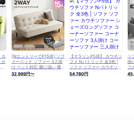
ーナ
字ソファー リビング リビン
ナーソファ 二人掛け L字 ク
ウ
い
グソファ
ッション付 猫 犬 爪に強い
ァ
一人暮らし
ゃ
プ
 カ
[WエントリーでP15倍] ソフ
【マラソンP5倍】 カウチソ
ソ
 カ
ァーベッド ソファー 3人掛
ファ Nパトリック 全3色 |
掛
カウ
け ペット対応 傷に強い 撥
ソファ ソファー カウチソフ
フ
ナー
水 ソファベッド ソファ リ
ァー シェーズロングソファ
ー
32,999円〜
54,780円
45
ナ
クライニングソファー ロー
コーナーソファー コーナー
ァ
ク
ソファー フロアソファー 猫
ソファ 3人掛け コーナーソ
に
ァ
犬 爪に強い 2人掛け 3人掛
ファー 三人掛け 3人用 3人
に
ナー
けソファー 2人掛けソファ
掛けソファ ソファセット ソ
オ
L
ー リクライニング 北欧
ファーセット L字ソファ L字
北欧 おし