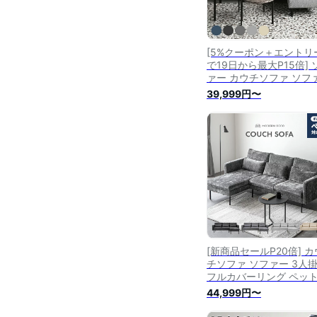
[5%クーポン＋エントリ
で19日から最大P15倍] 
ァー カウチソファ ソファ
人掛け ヘッドレスト ペ
39,999円〜
対応 傷に強い 北欧 カウ
ソファー カウチ ローソ
ー コーナーソファー 肘
ソファー コーナー l字 
ト 布 三人掛け 猫 犬 爪
い グレー
[新商品セールP20倍] カ
チソファ ソファー 3人
フルカバーリング ペッ
応 傷に強い カウチソフ
44,999円〜
ソファ 3人掛けソファー
人掛けソファー リビン