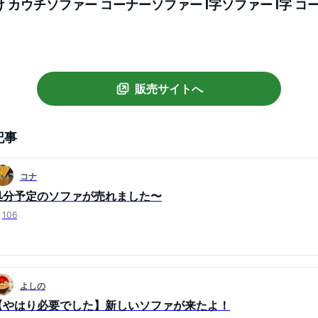
け カウチソファー コーナーソファー l字ソファー l字 コー
けソファー 猫 犬 爪 強い 北欧
販売サイトへ
記事
コナ
処分予定のソファが売れました〜
106
よしの
【やはり必要でした】新しいソファが来たよ！