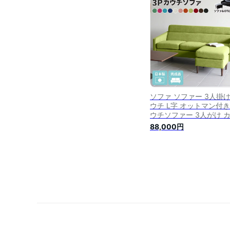
ファー L字ソファー コ
ーソファー 猫 犬 爪に強
洗える おしゃれ
ソファ ソファー 3人掛け
ウチ L字 オットマン付き
ウチソファー 3人がけ 
チソファ 高級 2人 コー
88,000円
ソファ ピンク 応接 コー
ー l字ソファ アンティー
オットマン 3人掛けソフ
2.5人掛け 赤 北欧 コー
ソファー 肘付き Thyme-