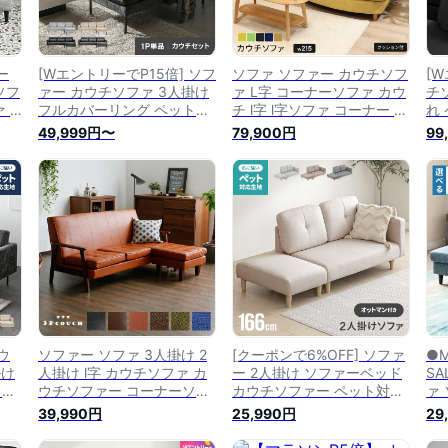
ー
[WエントリーでP15倍] ソフ
ソファ ソファー カウチソフ
[
ソフ
ァー カウチソファ 3人掛け
ァ L字 コーナーソファ カウ
チ
 3
フルカバーリング ペット対
チ l字 l字ソファ コーナー 3
れ 
ット
応 傷に強い ソファ カウチ
人掛け おしゃれ 三人掛け
フ
49,999円〜
79,900円
99
チ
ソファー 3人掛けソファー
ひっかき傷に強い コーナー
ァ
ファ
コーナーソファー L字ソフ
ソファー 変形 ペット 傷に
ナ
付き
ァー 三人掛けソファー リビ
強い 北欧 カウチソファー
リ
セッ
ングソファー 猫 犬 爪に強
コーナーソファ— お洒落 イ
フ
に強
い 洗える おしゃれ
エロー グリーン
ニ
ウ
ソファー ソファ 3人掛け 2
[クーポンで6%OFF] ソファ
●M
掛け
人掛け l字 カウチソファ カ
ー 2人掛け ソファーベッド
S
ト対
ウチソファー コーナーソフ
カウチソファー ペット対応
ァ
ァー
ァ コーナーソファー ヴィン
傷に強い コンパクト ローソ
け 
39,990円
25,990円
29
 三
テージ コーナー 合成 カフ
ファー フロアソファー オッ
2
グソ
ェ風 レトロ モダン レザー l
トマン カウチ ソファ コー
け