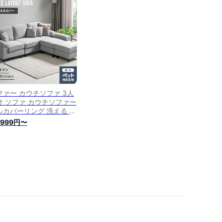
チソファー 三人掛けソフ
ー 二人掛けソファー おし
れ ナチュラル 北欧 シン
ル モダン
ファー カウチソファ 3人
け ソファ カウチソファー
ルカバーリング 洗える コ
ナーソファー L字型 ソフ
,999円〜
ーセット 三人掛け ペット
強い ペットの傷に強い 傷
強い ペット ソファセット
ットマン付き おしゃれ