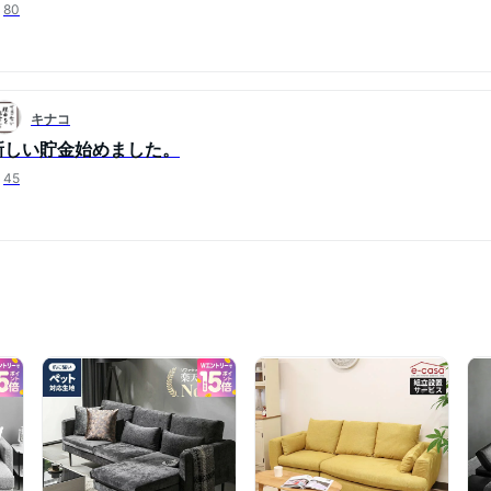
80
キナコ
新しい貯金始めました。
45