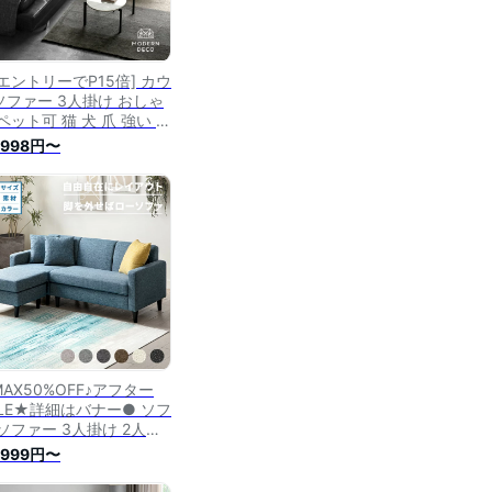
WエントリーでP15倍] カウ
ソファー 3人掛け おしゃ
ペット可 猫 犬 爪 強い ソ
ァー ソファ 3人掛けソフ
,998円〜
ー 三人掛けソファー コー
ーソファー L字ソファー
ビングソファー レザーソ
ァー 革ソファー リクライ
ング 北欧
AX50%OFF♪アフター
ALE★詳細はバナー● ソフ
 ソファー 3人掛け 2人掛
l字 カウチ コーナー 3p
,999円〜
p 3人掛けソファー 2人掛
ソファー l字ソファー カ