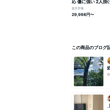
応 傷に強い 2人掛
掛けソファー 2人掛
楽天市場
29,998円〜
この商品のブログ