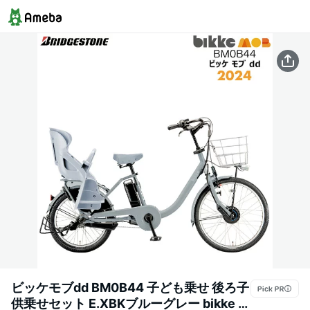
ビッケモブdd BM0B44 子ども乗せ 後ろ子
供乗せセット E.XBKブルーグレー bikke ブ