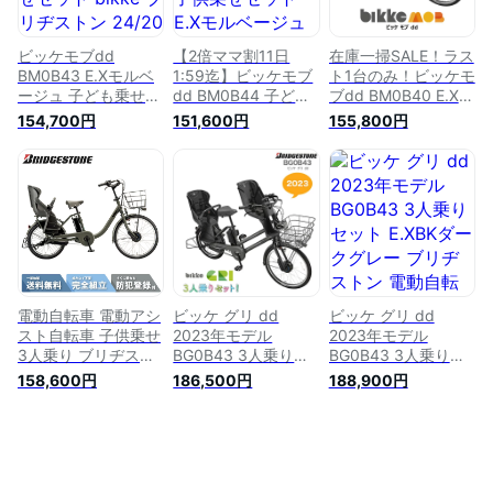
ケシリーズ 防犯登録
電動 子ども乗せ 防
無料
犯登録無料
ビッケモブdd
【2倍ママ割11日
在庫一掃SALE！ラス
BM0B43 E.Xモルベ
1:59迄】ビッケモブ
ト1台のみ！ビッケモ
ージュ 子ども乗せ
dd BM0B44 子ども
ブdd BM0B40 E.Xモ
後ろ子供乗せセット
乗せ 後ろ子供乗せセ
ルベージュ 後ろ子供
154,700円
151,600円
155,800円
bikke ブリヂストン
ット E.Xモルベージ
乗せセット bikke ブ
24/20インチ14.3Ah
ュ bikke ブリヂスト
リヂストン 24/20イ
2023年モデル ブリ
ン 24インチ 20イン
ンチ14.3Ah ブリジ
ジストン ビッケ モ
チ14.3Ah 2024年モ
ストン ビッケ モブ
ブ 子供乗せ自転車
デル ビッケ モブ 子
子供乗せ自転車 電動
電動自転車 電動アシ
供乗せ自転車 電動自
自転車 電動アシスト
スト自転車 3人乗り
転車 電動アシスト自
自転車 3人乗り自転
自転車 防犯登録無料
転車 3人乗り対応 防
車 電動 子ども乗せ
犯登録無料
防犯登録無料
電動自転車 電動アシ
ビッケ グリ dd
ビッケ グリ dd
スト自転車 子供乗せ
2023年モデル
2023年モデル
3人乗り ブリヂスト
BG0B43 3人乗りセ
BG0B43 3人乗りセ
ン ビッケモブ bikke
ット E.XBKダークグ
ット E.XBKダークグ
158,600円
186,500円
188,900円
mob dd 20型
レー ブリヂストン
レー ブリヂストン
BM0B44-DGY ビッ
電動自転車 3人乗り
電動自転車 3人乗り
ケ モブ E.XBK ダー
20インチ/24インチ
20インチ/24インチ
クグレー ビッケ モ
14.3Ah 内装3段変速
14.3Ah 内装3段変速
ブ dd ビッケモブdd
3人乗り 電動自転車
ビッケグリ 3人乗り