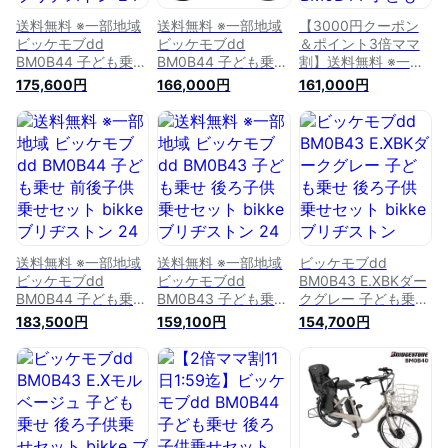
送料無料 ※一部地域
送料無料 ※一部地域
【3000円クーポン
ビッケモブdd
ビッケモブdd
＆ポイント3倍ママ
BM0B44 子ども乗せ
BM0B44 子ども乗せ
割】送料無料 ※一部
前後子供乗せセット
後ろ子供乗せセット
地域 ビッケモブdd
175,600円
166,000円
161,000円
bikke ブリヂストン
bikke ブリヂストン
BM0B44 子ども乗せ
24インチ 20インチ
24インチ 20インチ
後ろ子供乗せセット
14.3Ah 2024 ビッケ
14.3Ah 2025 ビッケ
bikke ブリヂストン
モブ 子供乗せ自転車
モブ 3人乗り対象 子
24インチ 20インチ
電動自転車 電動アシ
供乗せ自転車 電動自
14.3Ah 2024 ビッケ
スト自転車 3人乗り
転車 電動アシスト自
モブ 子供乗せ自転車
電動自転車 防犯登録
転車 電動自転車 防
電動自転車 電動アシ
無料
犯登録無料
スト自転車 3人乗り
対応電動自転車 防犯
登録無料
送料無料 ※一部地域
送料無料 ※一部地域
ビッケモブdd
ビッケモブdd
ビッケモブdd
BM0B43 E.XBKダー
BM0B44 子ども乗せ
BM0B43 子ども乗せ
クグレー 子ども乗せ
前後子供乗せセット
後ろ子供乗せセット
後ろ子供乗せセット
183,500円
159,100円
154,700円
bikke ブリヂストン
bikke ブリヂストン
bikke ブリヂストン
24インチ 20インチ
24インチ 20インチ
24/20インチ14.3Ah
14.3Ah 2025 ビッケ
14.3Ah 2023 ビッケ
2023年モデル ブリ
モブ 子供乗せ自転車
モブ 子供乗せ自転車
ジストン ビッケ モ
電動アシスト自転車
電動自転車 電動アシ
ブ 子供乗せ自転車
3人乗り 電動自転車
スト自転車 3人乗り
電動自転車 電動アシ
防犯登録無料
対応電動自転車 ビッ
スト 3人乗り自転車