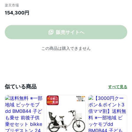
リヂストン 24インチ 20インチ14.3Ah
楽天市場
2024年モデル ビッケ モブ 子供乗せ自転車
154,300円
電動自転車 電動アシスト自転車 3人乗り対
応電動自転車 防犯登録無料
販売サイトへ
この商品は購入できません
似ている商品
すべて見る