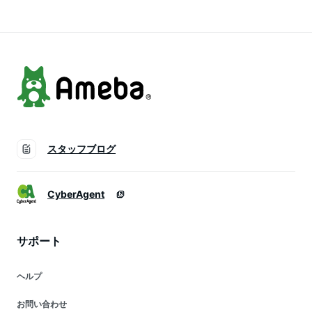
2024
電動アシスト自転車
電動自転車 電動アシ
後ろ 子供乗せ自転車
スト自転車 後ろ 子
ブリジストン 防犯登
供乗せ自転車 防犯登
録無料
録無料
スタッフブログ
CyberAgent
サポート
ヘルプ
お問い合わせ