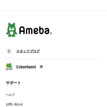
生 こども ギフト 3歳
み式 ダイエット お
布団 キッズクッショ
ゆるジャンプ 福袋
もちゃ 誕生日 ゆる
ン チェアパッド 子
ひな祭り プレゼント
ジャンプ プレゼント
供用 座布団
孫
こどもの日【30日保
証】
スタッフブログ
CyberAgent
サポート
ヘルプ
お問い合わせ