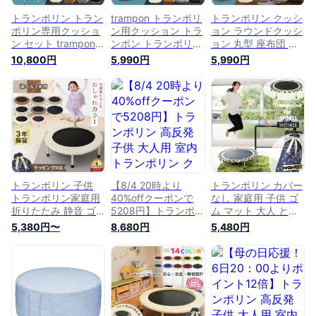
トランポリン トラン
trampon トランポリ
トランポリン クッシ
ポリン専用クッショ
ン用クッション トラ
ョン ラウンドクッシ
ン セット trampon
ンポン トランポリン
ョン 丸型 座布団 大
トランポン トランポ
用 クッション トラ
きめ trampon トラン
10,800円
5,990円
5,990円
リン用 クッション
ンポリンがソファに
ポン トランポリン用
トランポリンがソフ
早がわり 102cm
クッション 102cm
ァに早がわり 102cm
92cmトランポリン
インテリア 円形 大
92cm クッションカ
クッションカバー 円
型 ベロア調 インテ
バー 円形 大型 座布
形 大型 座布団 ソフ
リア ソファー ベッ
団 椅子 チェア ソフ
ァ チェアー インテ
ド お昼寝マット ベ
ァー ペット【30日
リア ペット ベッド
ビーマット【30日保
保証】
証】
トランポリン 子供
【8/4 20時より
トランポリン カバー
トランポリン家庭用
40%offクーポンで
なし 家庭用 子供 ゴ
折りたたみ 静音 ゴ
5208円】トランポリ
ム マット 大人 とら
ム 92cm 家庭用 耐荷
ン 高反発 子供 大人
んぽりん 大型 耐荷
5,380円〜
8,680円
5,480円
重115kg 子供用 スポ
用 室内 トランポリ
重115kg 折りたたみ
ーツ カバー 大人用
ン クッション 家庭
式 室内 誕生日 遊具
ダイエット 折りたた
用 子供用 運動不足
キッズ 子ども こど
み式 おもちゃ体幹ト
解消 効果 室内用 子
も ギフト 3歳 小学生
レーニング 子ども
ども クッショントラ
男の子 女の子【30
小学生 男の子 女の
ンポリン 小さ 静音
日保証】 ゆるジャン
子 3歳 【30日保証】
小型 簡易 四角いト
プ こどもの日