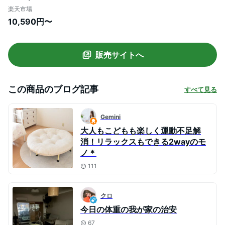
92cm 子供用 ゴム カバー 室内 子ども 3歳
楽天市場
クッション 洗濯可能 円形 大型 座布団 チェ
10,590円〜
ア ソファー【30日保証】
販売サイトへ
この商品のブログ記事
すべて見る
Gemini
大人もこどもも楽しく運動不足解
消！リラックスもできる2wayのモ
ノ＊
111
クロ
今日の体重の我が家の治安
67