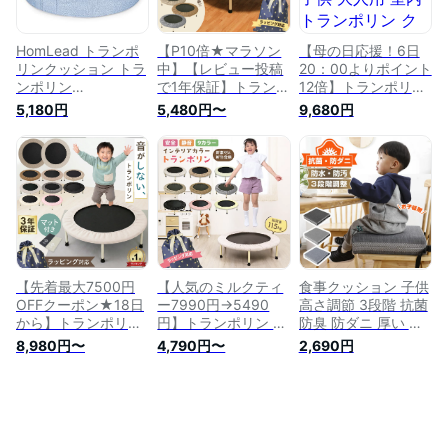
プレゼント 孫
ランポリン 座布団
耐荷重100kg
HomLead トランポ
【P10倍★マラソン
【母の日応援！6日
リンクッション トラ
中】【レビュー投稿
20：00よりポイント
ンポリン
で1年保証】トランポ
12倍】トランポリン
50*50*20cm 100kg
リン 子供 ゴム 92cm
高反発 子供 大人用
5,180円
5,480円〜
9,680円
耐荷重 室内用 子供
家庭用 耐荷重115kg
室内 トランポリン
用 オットマン エク
子供用 スポーツ カ
クッション 子ども
ササイズ 静音 イン
バー 手すり 大人用
家庭 運動不足解消
テリア 運動 座布団
ダイエット 折りたた
室内 子ども クッシ
トレーニング ダイエ
み式 おもちゃ体幹ト
ョントランポリン 小
ット おしゃれ 家庭
レーニング 子ども
さ 静音 小型 簡易 四
用 大人用
小学生 男の子 女の
角い 座布団 耐荷重
子 3歳 【30日保証】
100kg 1年保証 エク
プレゼント 孫
ササイズ
【先着最大7500円
【人気のミルクティ
食事クッション 子供
OFFクーポン★18日
ー7990円→5490
高さ調節 3段階 抗菌
から】トランポリン
円】トランポリン 子
防臭 防ダニ 厚い 座
マット付き 家庭用
供 耐荷重115kg 全9
り心地いい 防水 防
8,980円〜
4,790円〜
2,690円
耐荷重115kg 92cm
色 ラッピング可能
汚 洗濯可能 座布団
トランポリンマット
プレゼント 家庭用
ベルト付き お手入れ
ゴム 子供用 カバー
子供 カバー マット
簡単 クッション 椅
大人用 折りたたみ式
大人用 エクササイズ
子用クッション チェ
室内 おもちゃ 小学
大型 92cm 折りたた
ア 子ども用 ベビー