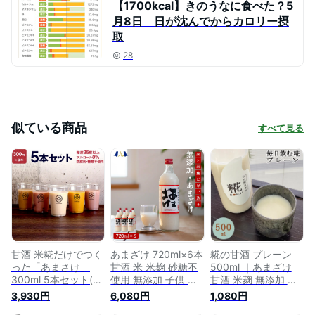
【1700kcal】きのうなに食べた？5
月8日 日が沈んでからカロリー摂
取
28
似ている商品
すべて見る
甘酒 米糀だけでつく
あまざけ 720ml×6本
糀の甘酒 プレーン
った「あまさけ」
甘酒 米 米麹 砂糖不
500ml ｜あまざけ
300ml 5本セット(甘
使用 無添加 子供 女
甘酒 米麹 無添加 甘
酒 米麹 砂糖不使用
性 国産 健康 ノンア
酒 ギフト 米麹 砂糖
3,930円
6,080円
1,080円
ノンアルコール) 送
ルコール こうじ甘酒
不使用 ノンアルコー