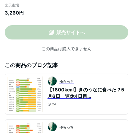
砂糖不使用 ノンアルコール) 甘さけ あま酒
楽天市場
あまざけ こうじ甘酒 米麹 内祝い 退職祝い
3,260円
贈り物 お返し プレゼント ギフト お祝い 内
祝い お取り寄せ
販売サイトへ
この商品は購入できません
この商品のブログ記事
ゆらっち
【1600kcal】きのうなに食べた？5
月6日 連休4日目…
24
ゆらっち