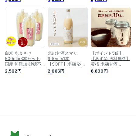
ノンアルコール 国産
ノンアルコール 国産
甘酒 米糀 米麹 あま
あまざけ あま酒 米
あまざけ あま酒 米
ざけ 岩上商店 ギフ
糀 おやつ 置き換え
糀 おやつ 置き換え
ト
ダイエット 間食 食
ダイエット 間食 食
塩無添加 麹甘酒 糀
塩無添加 麹甘酒 糀
あまざけ 米麹甘酒
あまざけ 米麹甘酒
米こうじ 麹
米こうじ 麹
白米 あまさけ
北の甘酒スマリ
【ポイント5倍】
500ml×3本セット
900ml×1本
【あす楽 送料無料】
国産 無添加 砂糖不
【SOFT】米麹 砂糖
黄桜 米麹甘酒
使用 ノンアルコール
不使用 食塩不使用
170g×30本入 甘酒
2,502円
2,066円
6,600円
甘酒 米糀 米麹 あま
ノンアルコール 国産
砂糖不使用 あまさけ
ざけ 岩上商店 ギフ
あまざけ あま酒 米
あまざけ ギフト 米
ト
糀 おやつ 置き換え
麹 ノンアルコール
ダイエット 間食 食
美活 美容 ギフト 誕
塩無添加 麹甘酒 糀
生日 プレゼント 内
あまざけ 米麹甘酒
祝い 出産内祝い 結
米こうじ 麹
婚内祝い お祝い お
返し お酒 母の日 早
割 クーポン