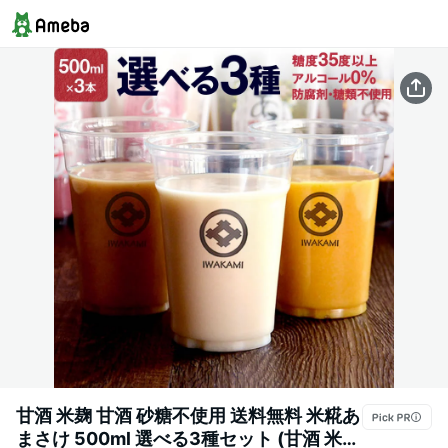
甘酒 米麹 甘酒 砂糖不使用 送料無料 米糀あ
まさけ 500ml 選べる3種セット (甘酒 米麹