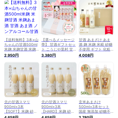
料無料 甘さけ あま
九州 お取り寄せ グ
ル 条件付送料無料
酒 あまざけ こうじ
ルメ ギフト プレゼ
お米 ギフト 新潟 贈
甘酒 米麹 お中元 御
ント 贈り物 送料無
り物 プレゼント 賞
中元 夏 ギフト 夏ギ
料 内祝い お祝い 御
品 景品 お礼 内祝い
フト 暑中見舞い 敬
礼
老の日 プレゼント
ギフト 内祝い 退職
祝い お祝い お礼 お
取り寄せ
【送料無料】3本×山
【選べるメッセージ
甘酒 あまざけ あま
ちゃんの甘酒500ml
帯】 甘酒ギフトセッ
酒 麹 米麹 米糀 砂糖
米麹 米麹甘酒 米麹
ト こうじや里村 甘
不使用 ギフト 化粧
あま酒 甘酒 あま酒
酒 ギフト お米と米
箱入り 500ml× 3本
2,950円
3,380円
4,008円
ノンアルコール甘酒
麹でつくったあまざ
糀プレーン 神社エー
ノンアルコール飲料
け 送料無料 プレゼ
ル 玄米甘酒 【古町
ノンアルコール セッ
ント 母の日 父の日
糀製造所 公式】 御
ト 無添加 無加糖
内祝 内祝い お祝い
中元 夏 プレゼント
砂糖不使用 ストレ
お礼 贈答品 あまざ
内祝い 贈答品 あま
ート お取り寄せプレ
け 腸活 ノンアルコ
さけ 米 ノンアルコ
ゼント 贈り物 贈物
ール 砂糖不使用 無
ール 国産 砂糖不使
国産
塩 国産 米麹甘酒
用 無加糖 御中元 お
中元
北の甘酒スマリ
北の甘酒スマリ
玄米あまさけ
900ml×3本
900ml×3本
500ml×3本セット
【SOFT】米麹 砂糖
【HARD】米麹 砂糖
国産 無添加 砂糖不
不使用 食塩不使用
不使用 食塩不使用
使用 ノンアルコール
4,658円
4,658円
2,780円