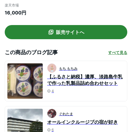
路島 スイーツ 詰め合わせ ヨーグルト プリ
楽天市場
ン 牛乳 コーヒー 飲むヨーグルト 乳製品 お
16,000円
取り寄せ お菓子 洋菓子 健康 ギフト お中元
贈答 贈り物 プレゼント お返し 夏ギフト 誕
生日
販売サイトへ
この商品のブログ記事
すべて見る
もち もちみ
【ふるさと納税】濃厚、淡路島牛乳
で作った乳製品詰め合わせセット
4
ぐれたま
オールインクルージブの宿が好き
6