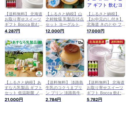
】 お届け：2023年
1月中旬より順次出荷
【送料無料】 北海道
【ふるさと納税】山
【ふるさと納税】
お取り寄せスイーツ
之村牧場 乳製品15点
【お中元のし付き】
ギフト Bocca 飲むヨ
セット ヨーグルト
北海道 きのとや フ
ーグルト＆ラッシー
飲むヨーグルト ミル
ィナンシェ ＆ ユー
4,287円
12,000円
17,000円
セットA のむヨーグ
クプリン 乳製品 詰
トピア ギフト 飲む
ルト 桃ベリーラッシ
合せ 詰め合わせ ギ
ヨーグルト フィナン
ー ドリンク お菓子
フト プレゼント
シェ プリン 【 お
洋菓子詰め合わせ 牧
[Q2038]12000円
菓子 焼菓子 たまご
家 お土産 贈答用お
プリン スイーツ 乳
中元 お歳暮 誕生日
飲料 乳製品 おやつ
プレゼント 乳製品
洋菓子 】 お届け：
2023年7月上旬から
2023年8月中旬まで
【ふるさと納税】あ
【送料無料】 淡路島
【送料無料】 北海道
すなろ乳製品 ギフト
牛乳のコクうまプリ
お取り寄せスイーツ
セット 低温殺菌 ノ
ン プリン 淡路島牛
ギフト Bocca 飲むヨ
ンホモ牛乳 ミルク
乳 12個入り スイー
ーグルト＆ラッシー
21,000円
2,784円
5,782円
牛乳 バター のむヨ
ツ ギフト プレゼン
セットB のむヨーグ
ーグルト ヨーグルト
ト プリン お菓子 誕
ルト 桃ベリーラッシ
プリン 詰め合わせ
生日 洋菓子 お取り
ー ドリンク お菓子
あすなろファーミン
寄せ 淡路島 取り寄
洋菓子詰め合わせ 牧
グ 贈答 お取り寄せ
せ 牛乳 お祝い お歳
家 お土産 贈答用誕
北海道 清水町 送料
暮 定番 内祝い お中
生日プレゼント 乳製