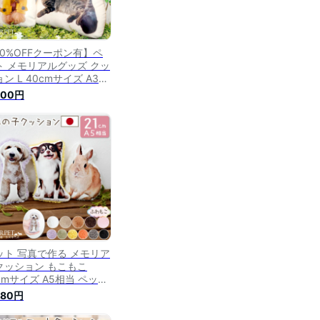
10%OFFクーポン有】ペ
ト メモリアルグッズ クッ
ン L 40cmサイズ A3相
 メモリアルクッション ペ
800円
ト供養オーダーメイド 手
り かわいい オーダー グ
ズ ペットロス プレゼント
り物 お悔み 犬 猫 うさぎ
真 ペット仏具 ペット仏壇
モリアル mc
ット 写真で作る メモリア
クッション もこもこ
cmサイズ A5相当 ペット
養 ミニ 小さい コンパク
980円
 ペット仏具 メモリアルグ
ズ オーダーメイド 手作り