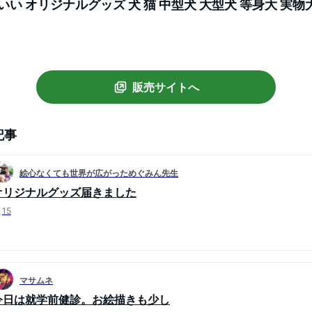
いい オリジナルグッズ 犬 猫 中型犬 大型犬 等身大 実物大
 手作り ハンドメイド インテリア mc
販売サイトへ
記事
絵心なくても世界が広がっためぐみん先生
オリジナルグッズ届きました
15
マサムネ
今日は就学前健診。お絵描きも少し