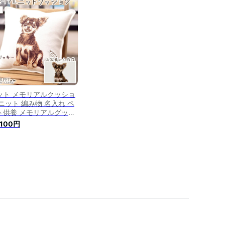
ットロス 写真入り 贈り物
フト お悔み かわいい グ
ズ 犬 猫 プリント 虹の橋
ット メモリアルクッショ
 ニット 編み物 名入れ ペ
ト供養 メモリアルグッズ
ーダー オリジナルグッズ
,100円
ーダーメイド 手作り 布
ットロス お名前 写真入り
り物 ギフト プレゼント
わいい 犬 猫 肉球