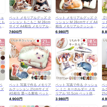
ショ
ペット メモリアルグッズ ク
ペット メモリアルグッズ ク
【
こも
ッション もこもこ M 28cm
ッション M 28cmサイズ A4
ッ
ット
サイズ A4相当 メモリアル
相当 メモリアルクッション
ショ
かわ
クッション ペット供養オー
ペット供養オーダーメイド
当
7,600円
6,980円
8,
型
ダーメイド 手作り ペットロ
ペットロス プレゼント 贈り
ッ
アニ
ス プレゼント 贈り物 お悔
物 お悔み かわいい オーダ
作
ッ
み かわいい オーダー グッ
ー グッズ 犬 猫 写真 ペット
ッ
り
ズ 犬 猫 写真 ペット仏具 ペ
仏具 ペット仏壇 メモリアル
贈
ット仏壇 メモリアル mc
mc
写
メ
ペ
ペット 写真で作る メモリア
ペット 写真で作る クッショ
ペ
ッズ
ルクッション 21cmサイズ
ン ミニ キーホルダー メモ
ル
A5相当 選べる裏地 ペット
リアル 10.5cm ペット供養
21
モリ
供養 ミニ 小さい コンパク
小さい コンパクト メモリア
供
4,900円
3,980円
4,
供養
ト ペット仏具 メモリアルグ
ルグッズ オーダーメイド 手
ト
ペッ
ッズ オーダーメイド 手作り
作り ペット仏具 ペットロス
ッ