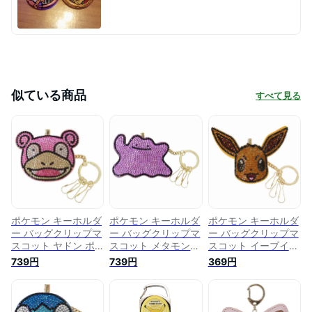
似ている商品
すべて見る
ポケモン キーホルダ
ポケモン キーホルダ
ポケモン キーホルダ
ー バッグクリップマ
ー バッグクリップマ
ー バッグクリップマ
スコット ヤドン ポ
スコット メタモン
スコット イーブイ
ケットモンスター タ
ポケットモンスター
ポケットモンスター
739円
739円
369円
カラトミー 鍵ホルダ
タカラトミー 鍵ホル
タカラトミー 鍵ホル
ー キャラクター グ
ダー キャラクター
ダー キャラクター
ッズ メール便可 シ
グッズ メール便可
グッズ メール便可
ネマコレクション プ
シネマコレクション
シネマコレクション