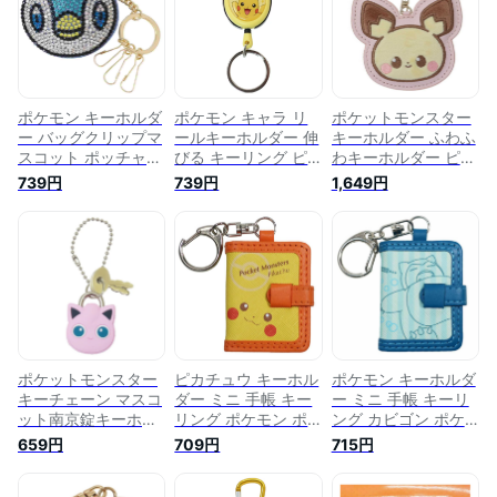
レゼント 男の子 女
プレゼント 男の子
プレゼント 男の子
の子 ギフト
女の子 ギフト
女の子 ギフト
ポケモン キーホルダ
ポケモン キャラ リ
ポケットモンスター
ー バッグクリップマ
ールキーホルダー 伸
キーホルダー ふわふ
スコット ポッチャマ
びる キーリング ピ
わキーホルダー ピチ
ポケットモンスター
カチュウ ポケットモ
ュー ポケモン マリ
739円
739円
1,649円
タカラトミー 鍵ホル
ンスター ティーズフ
モクラフト チャーム
ダー キャラクター
ァクトリー プレゼン
子供 かわいい キャ
グッズ メール便可
ト キャラクター グ
ラクター グッズ メ
シネマコレクション
ッズ メール便可 シ
ール便可 シネマコレ
プレゼント 男の子
ネマコレクション 男
クション
女の子 ギフト
の子 女の子 ギフト
ポケットモンスター
ピカチュウ キーホル
ポケモン キーホルダ
キーチェーン マスコ
ダー ミニ 手帳 キー
ー ミニ 手帳 キーリ
ット南京錠キーホル
リング ポケモン ポ
ング カビゴン ポケ
ダー プリン ポケモ
ケットモンスター エ
ットモンスター エス
659円
709円
715円
ン ティーズファクト
スケイジャパン プレ
ケイジャパン プレゼ
リー かわいい キャ
ゼント キャラクター
ント キャラクター