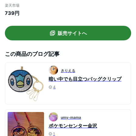
タカラトミー 鍵ホルダー キャラクター グ
楽天市場
ッズ メール便可 シネマコレクション プレ
739円
ゼント 男の子 女の子 ギフト
販売サイトへ
この商品のブログ記事
きりえる
暗い中でも目立つバッグクリップ
4
umy-mama
ポケモンセンター金沢
1