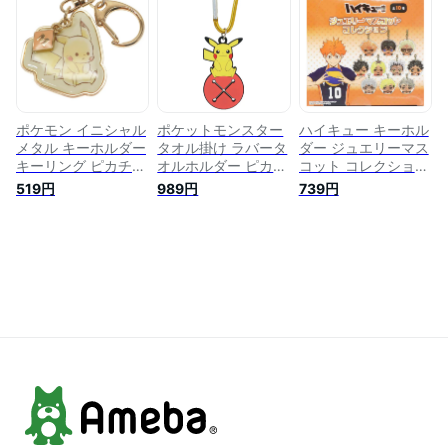
ラクター グッズ メ
グッズ メール便可
グッズ メール便可
ール便可 シネマコレ
シネマコレクション
シネマコレクション
クション
男の子 女の子 ギフ
ト
ポケモン イニシャル
ポケットモンスター
ハイキュー キーホル
メタル キーホルダー
タオル掛け ラバータ
ダー ジュエリーマス
キーリング ピカチュ
オルホルダー ピカチ
コット コレクション
ウ アルファベット M
ュウ ポケモン エン
全10種 少年ジャンプ
519円
989円
739円
ポケットモンスター
スカイ アウトドア
マックスリミテッド
カミオジャパン プレ
キャラクター グッズ
コレクション雑貨 ア
ゼント キャラクター
メール便可 シネマコ
ニメキャラクター グ
グッズ メール便可
レクション プレゼン
ッズ メール便可 シ
シネマコレクション
ト 男の子 女の子 ギ
ネマコレクション プ
男の子 女の子 ギフ
フト
レゼント 男の子 女
ト ホワイトデー
の子 ギフト