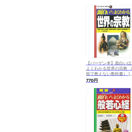
【バーゲン本】面白いほ
よくわかる世界の宗教 
校で教えない教科書） [ 
野 輝康 ]
770円