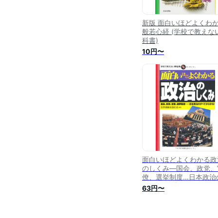
新版 面白いほどよくわ
般若心経 (学校で教えな
科書)
10円〜
面白いほどよくわかる政
のしくみ―国会、政党、
僚、選挙制度…日本政治
すべてがわかる! (学校で
63円〜
えない教科書)