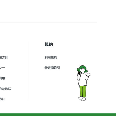
規約
用方針
利用規約
シー
特定商取引
利用
のために
めに