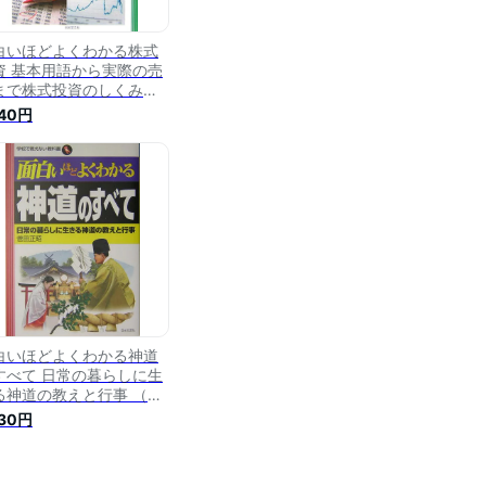
白いほどよくわかる株式
資 基本用語から実際の売
まで株式投資のしくみが
かる （学校で教えない教
540円
） [ 鈴木治 ]
白いほどよくわかる神道
すべて 日常の暮らしに生
る神道の教えと行事 （学
で教えない教科書） [ 菅
430円
昭 ]