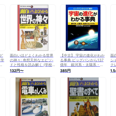
ど
面白いほどよくわかる世界
【中古】 宇宙の進化がわか
面
（学
の神々: 奇想天外なエピソ-
る事典 ビッグバンから137
シ
大
ドと性格を読み解く (学校で
億年 銀河系・太陽系・地
ク
教えない教科書)
球のなりたち／縣秀彦【監
界
132円〜
385円
1,
修】
い教