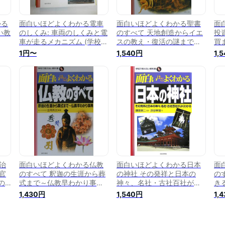
かる
面白いほどよくわかる電車
面白いほどよくわかる聖書
面
い教
のしくみ: 車両のしくみと電
のすべて 天地創造からイエ
投
車が走るメカニズム (学校で
スの教え・復活の謎まで
買
教えない教科書)
（学校で教えない教科書） [
わ
1円〜
1,540円
1,
中見利男 ]
科書
治
面白いほどよくわかる仏教
面白いほどよくわかる日本
面
官
のすべて 釈迦の生涯から葬
の神社 その発祥と日本の
の
の
式まで～仏教早わかり事典
神々、名社・古社百社がよ
き
教
（学校で教えない教科書） [
くわかる （学校で教えない
校
1,430円
1,540円
1,
金岡秀友 ]
教科書） [ 渋谷申博 ]
田正