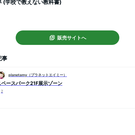
 (学校で教えない教科書)
販売サイトへ
記事
planetamy（プラネットエイミー）
スペースパーク21F展示ゾーン
2