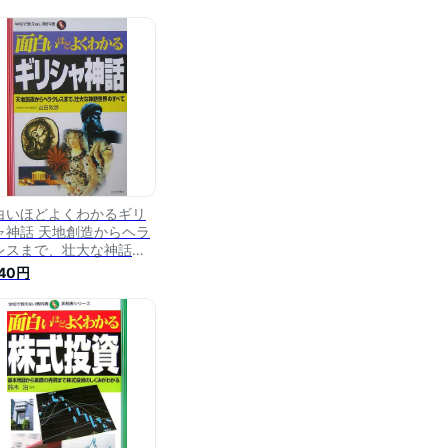
白いほどよくわかるギリ
ャ神話 天地創造からヘラ
レスまで、壮大な神話世
のすべて （学校で教えな
540円
科書） [ 吉田敦彦 ]