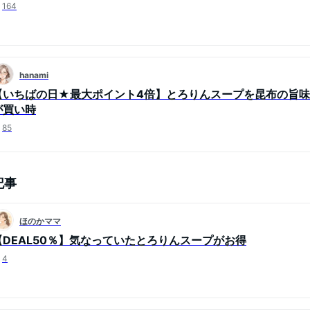
164
hanami
【いちばの日★最大ポイント4倍】とろりんスープを昆布の旨
が買い時
85
記事
ほのかママ
【DEAL50％】気なっていたとろりんスープがお得
4