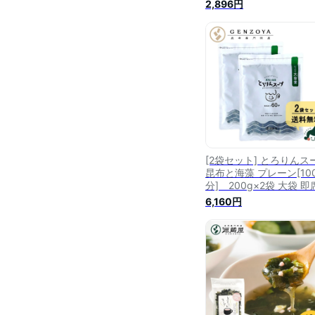
200g×1袋 選べる2種（
2,896円
ーン・うめ味） 即席ス
の素 お徳用
[2袋セット] とろりんス
昆布と海藻 プレーン[10
分] 200g×2袋 大袋 
ープの素 お徳用
6,160円