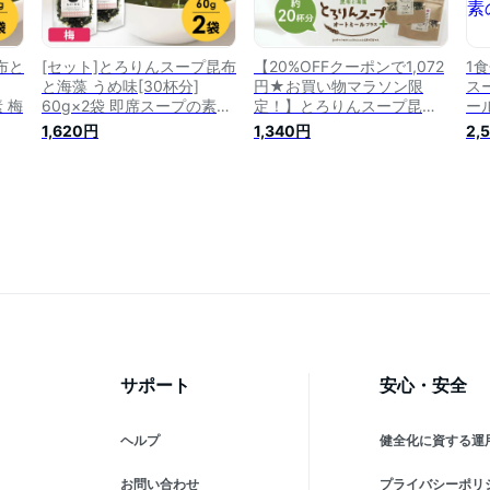
布と
[セット]とろりんスープ昆布
【20%OFFクーポンで1,072
1食
と海藻 うめ味[30杯分]
円★お買い物マラソン限
ス
 梅
60g×2袋 即席スープの素
定！】とろりんスープ昆布
ー
【食卓応援セール】
と海藻 オートミールプラス
杯
1,620円
1,340円
2,
［約20杯分］120g×1袋 選
ト
べる2種（プレーン・うめ
味）
サポート
安心・安全
ヘルプ
健全化に資する運
お問い合わせ
プライバシーポリ