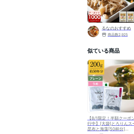
るなのおすすめ
商品数
2,925
似ている商品
【8/1限定！半額クーポ
行中】[大袋]とろりんス
昆布と海藻[50杯分]