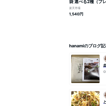
袋 選べる2種（プ
楽天市場
1,540円
hanami
のブログ記