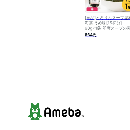
[単品]とろりんスープ昆
海藻 うめ味[15杯分]
60g×1袋 即席スープの素
864円