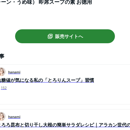
レーン・うめ味） 即席スープの素 お徳用
販売サイトへ
事
hanami
血糖値が気になる私の「とろりんスープ」習慣
152
hanami
とろろ昆布と切り干し大根の簡単サラダレシピ｜アラカン世代