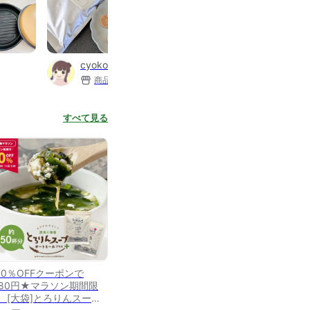
cyoko☆raraのおすすめ
商品数
1,628
すべて見る
50％OFFクーポンで
,580円★マラソン期間限
】 [大袋]とろりんスープ