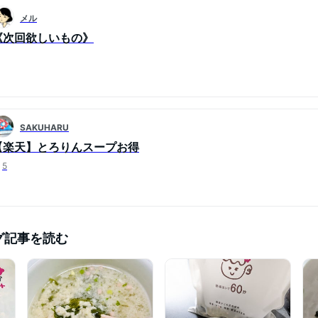
メル
《次回欲しいもの》
SAKUHARU
【楽天】とろりんスープお得
5
グ記事を読む