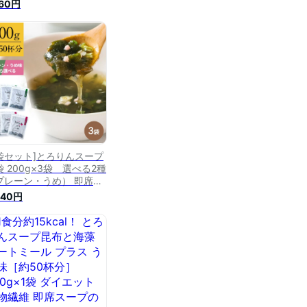
布と海藻 オートミールプ
160円
ス［約50杯分］300g×1
 選べる2種（プレーン・
め味）
3袋セット]とろりんスープ
袋 200g×3袋 選べる2種
プレーン・うめ） 即席ス
プの素 梅 お徳用
240円