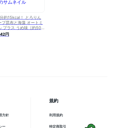
分約15kcal！ とろりん
ープ昆布と海藻 オートミ
ル プラス うめ味［約50
分］300g×1袋 ダイエッ
542円
 食物繊維 即席スープの素
規約
用方針
利用規約
シー
特定商取引