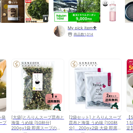
My pick item🐥
商品数
1,014
ン発
[大袋]とろりんスープ昆布と
[2袋セット] とろりんスープ
【
ープ
海藻 うめ味 [50杯分]
昆布と海藻 うめ味 [100杯
1
200g×1袋 即席スープの素
分] 200g×2袋 大袋 即席ス
定