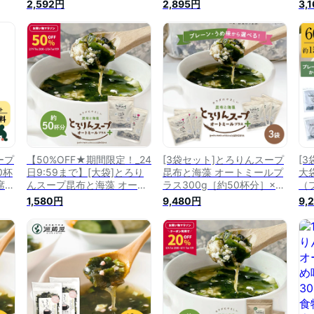
プレ
お徳用
ープの素 お徳用
昆
2,592円
2,895円
3,
ープ
ラ
袋
う
ープ
【50%OFF★期間限定！_24
[3袋セット]とろりんスープ
[
0杯
日9:59まで】[大袋]とろり
昆布と海藻 オートミールプ
大
即席ス
んスープ昆布と海藻 オート
ラス300g［約50杯分］×3
（
ミールプラス［約50杯分］
袋 選べる2種（プレーン・
ー
1,580円
9,480円
9,
300g×1袋 選べる2種（プレ
うめ味）即席スープの素 お
ーン・うめ味）
徳用 ダイエット 食物繊維
国産昆布 オートミール 業務
用