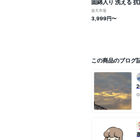
固綿入り 洗える 抗
4点
楽天市場
3,999円〜
この商品のブログ
2