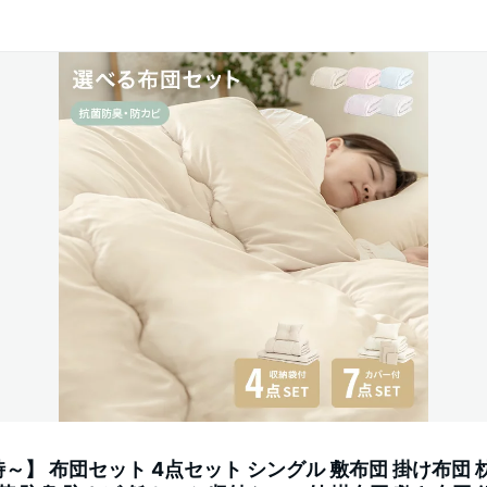
20時～】 布団セット 4点セット シングル 敷布団 掛け布団 