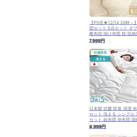
【P5倍★12/14 20時～
団セット 5点セット ダ
敷布団 掛け布団 枕 収納
固綿入り 洗える 抗菌 防
7,999円
防カビ 低ホルム 収納ケ
付 掛布団 敷き布団 組布
布団 5点
日本製 抗菌 防臭 清潔 
セット 洗える シングル 
セット 組布団 掛布団 固
入り 敷布団 掛け布団 ふ
8,999円
んセット 敷き布団 枕 布
組布団セット 掛け敷き