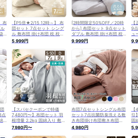
】 布
【P5倍★2/15 12時～】 布
[2時間限定50%OFF／20時
【
ブル
団セット 7点セット シング
から] 布団セット 9点セット
9
袋
ル 敷布団 掛け布団 枕 枕カ
ダブル 敷布団 掛け布団 枕
ュ
臭
バー 収納袋 固綿入り 洗え
枕カバー 収納袋 固綿入り
布
5,999円
9,999円
9,
ース
る 抗菌 防臭 防カビ 低ホル
洗える 抗菌 防臭 防カビ 低
抗
団
ム 収納ケース付 掛布団 カ
ホルム 収納ケース付 掛布団
き
バー付き 敷き布団 組布団
カバー付き 敷き布団 組布団
枕
布団 7点
9点 布団
布
団
布団
【スパセクーポンで特価
布団7点セットシングル布団
【
3点
7,480円〜】布団セット 羽
セット7点抗菌防臭洗える敷
引
綿
根増量 2.2kg 固綿入り 敷布
き布団掛け布団敷き布団カ
固
と
団 掛け布団 洗える 抗菌 防
バー掛け布団カバー枕枕カ
洗
7,980円〜
4,980円
5,
団
臭 防カビ 収納 ケース 掛布
バーピローケース収納ケー
納
布団
団 カバー付き シングル セ
ス敷布団掛布団
き