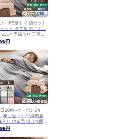
正午~P5倍】 布団セット
点セット ダブル 更にボリ
ームUP 固綿入り 三層敷
団 洗える 増量2kg 掛布団
999円
菌 防臭 防カビ カバー付
 収納ケース付き 敷布団
 布団 ふとんセット 掛け
団 敷き布団 組布団 組布
セット 無地
4日20時~クーポン5%
】 布団セット 中綿増量
綿入り 敷布団 掛け布団
える 抗菌 防臭 防カビ 収
999円
 ケース 掛布団 カバー付
 ベッド用 シングル セミ