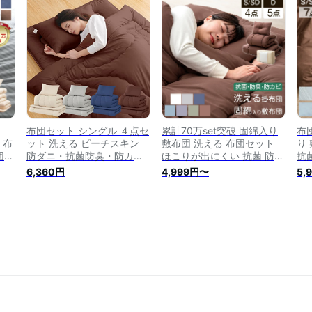
ミダブル ダブル 枕 掛け布
ダ
団 敷き布団 布団 掛敷布団
客
セット 7点セット 9点セッ
7
ト 来客用 新生活 寝具
ン
布団セット シングル ４点セ
累計70万set突破 固綿入り
布
 布
ット 洗える ピーチスキン
敷布団 洗える 布団セット
り
団
防ダニ・抗菌防臭・防カビ
ほこりが出にくい 抗菌 防臭
抗
る
【高密度固綿入り 三層敷布
防カビ 収納ケース付 寝具セ
ス
6,360円
4,999円〜
5,
バー
団】（掛布団 敷布団 枕 収
ット シングル セミダブル
ド
団
納ケース）掛け布団中綿
ダブル 洗濯OK 敷布団 掛け
ダ
9点
1.6kg ホコリ出にくい オー
敷き 掛け布団 ふとんセット
団
用
ルシーズン 新生活 コンパク
枕 布団 組布団 4点 5点 4点
ッ
ット
ト 低ホルムアルデヒド 柔ら
セット 来客用 セット
ト
か フィット ブラウン