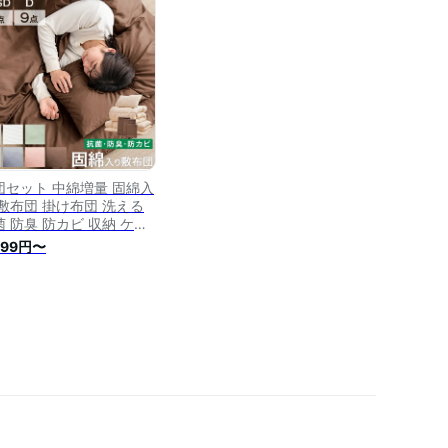
ブル ダブル 組布団 布団
用布団 来客用布団セット
点セット 9点セット 夏 コ
パクト おしゃれ
団セット 中綿増量 固綿入
 敷布団 掛け布団 洗える
菌 防臭 防カビ 収納 ケー
 掛布団 カバー付き ベッ
999円〜
用 シングル セミダブル
ブル 組布団 布団 客用布
 来客用布団セット 7点セ
ト 9点セット 夏 コンパク
 おしゃれ