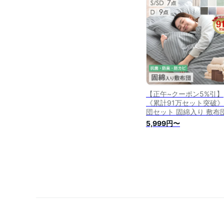
セット 新生活
【正午~クーポン5%引】
《累計91万セット突破》
団セット 固綿入り 敷布
中綿増量 掛け布団 洗え
5,999円〜
収納ケース付 掛布団 カ
付き 枕 掛け布団 敷き布
組布団 布団 7点セット 
セット 布団セット 来客
布団 コンパクト 寝具セ
客用布団