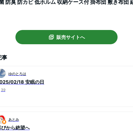
菌 防臭 防カビ 低ホルム 収納ケース付 掛布団 敷き布団 
販売サイトへ
記事
ゆのとろは
025/02/18 安眠の日
39
あとみ
喜びから絶望へ