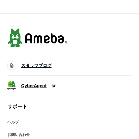
も服 子供服 子供 パ
子供服 ギフト //メー
も服 子供服 子供 パ
ジャマ 長袖 秋
ル便発送可
ジャマ 長袖
スタッフブログ
CyberAgent
サポート
ヘルプ
お問い合わせ