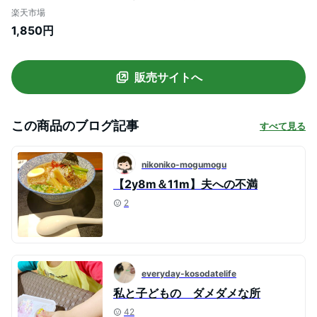
子 女の子 (パウ・パトロール パウパトロー
楽天市場
ル パウパト) 薄手綿100％ 保育園 幼稚園
1,850円
小学生 春用 夏用 秋用 綿 コットン 100% デ
ィズニー 部屋着 ルームウェア 90 95 100
110 120 130 cm
販売サイトへ
この商品のブログ記事
すべて見る
nikoniko-mogumogu
【2y8m＆11m】夫への不満
2
everyday-kosodatelife
私と子どもの ダメダメな所
42