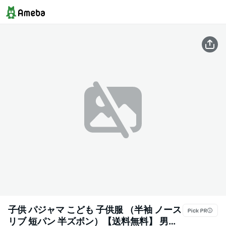
子供 パジャマ こども 子供服 （半袖 ノース
リブ 短パン 半ズボン）【送料無料】 男の