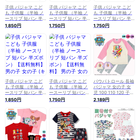
子供 パジャマ こど
子供 パジャマ こど
子供 パジャマ こど
も 子供服 （半袖 ノ
も 子供服 （半袖 ノ
も 子供服 （半袖 ノ
ースリブ 短パン 半
ースリブ 短パン 半
ースリブ 短パン 半
ズボン）【送料無
ズボン）【送料無
ズボン）【送料無
1,850円
1,750円
1,750円
料】 男の子 女の子
料】 男の子 女の子
料】 男の子 女の子
(スーパーマリオ ブ
(機関車トーマス) 薄
(ミニオン 怪盗グル
ラザース) 薄手綿
手綿100％ 保育園 幼
ー) 薄手綿100％ 保
100％ 保育園 幼稚園
稚園 小学生 春用 夏
育園 幼稚園 小学生
小学生 春用 夏用 秋
用 秋用 綿 コットン
春用 夏用 秋用 綿 コ
用 綿 コットン 100%
100% ディズニー 部
ットン 100% ディズ
ディズニー 部屋着
屋着 ルームウェア
ニー 部屋着 ルーム
ルームウェア 90 95
90 95 100 110 120
ウェア 90 95 100
100 110 120 130 cm
130 cm
110 120 130 cm
子供 パジャマ こど
子供 パジャマ こど
パウパトロール 長袖
も 子供服 （半袖 ノ
も 子供服 （半袖 ノ
パジャマ 女の子 女
ースリブ 短パン 半
ースーリブ 短パン
児 100 110 120 子ど
ズボン）【送料無
半ズボン）【送料無
も 子供 キッズ 保育
1,850円
1,750円
2,189円
料】 男の子 女の子
料】 男の子 女の子
園 幼稚園 小学生 ス
(キティ キティちゃ
(スパイダーマン) 薄
カイ エベレスト ピ
ん ハロー キティ) 薄
手綿100％ 保育園 幼
ンク パープル お泊
手綿100％ 保育園 幼
稚園 小学生 春用 夏
り保育 旅行 TTC ダ
稚園 小学生 春用 夏
用 秋用 綿 コットン
ンボール パウ・パト
用 秋用 綿 コットン
100% ディズニー 部
ロール 部屋着 ルー
100% ディズニー 部
屋着 ルームウェア
ムウェア キャラクタ