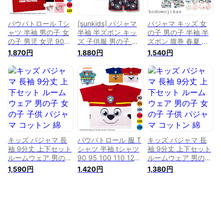
屋着 ルームウェア
90 95 100 110 120
ー パウパト //メール
90 95 100 110 120
130 cm
便発送可
130 cm
パウパトロール Tシ
[sunkids] パジャマ
パジャマ キッズ 女
ャツ 半袖 男の子 女
半袖 半ズボン キッ
の子 男の子 半袖 半
の子 男児 女児 90
ズ 子供服 男の子 女
ズボン 腹巻 春夏 子
95 100 110 120 マ
の子 ガールズ ボイ
供服 部屋着 ルーム
1,870円
1,880円
1,540円
ーシャル チェイス
ス ス上下セット 90
ウエア 上下セット
スカイ エベレスト
100 110 120 130 春
子供 コットン 綿 腹
キッズ 子ども パウ
夏 綿100% コットン
巻パジャマ 100cm
パト 子供服 キャラ
100% ルームウェア
110cm 120cm
クター 犬 パウ・パ
部屋着 寝間着 パウ
130cm 幼稚園 お昼
トロール 幼稚園 保
パトロール キャラク
寝 保育園 小学生 車
育園 小学校 小学生
ター (100, 黒)
サメ さくらんぼ柄
ピンク 白 ホワイト
おしゃれ【RCP】
黒 ブラック 赤 レッ
ド //メール便発送
キッズ パジャマ 長
パウパトロール 服 T
キッズ パジャマ 長
袖 9分丈 上下セット
シャツ 半袖 tシャツ
袖 9分丈 上下セット
ルームウェア 男の子
90 95 100 110 120
ルームウェア 男の子
女の子 子供 パジャ
130 フェイス柄 子供
女の子 子供 パジャ
1,590円
1,420円
1,380円
マ コットン 綿100％
夏 男の子 男児 パウ
マ コットン 綿100％
100 90 100 110 120
パト マーシャル チ
100 90 100 110 120
130 140 150 160 部
ェイス キッズ 子ど
130 140 150 160 部
屋着 保育園 幼稚園
も キャラクター 犬
屋着 保育園 幼稚園
小学生 秋 冬 秋服 パ
かわいい 幼稚園 保
小学生 秋 冬 秋服 パ
ジャマ キッズ 子ど
育園 小学校 小学生
ジャマ キッズ 子ど