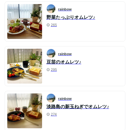
rainbow
野菜たっぷりオムレツ♪
265
rainbow
豆苗のオムレツ♪
295
rainbow
淡路島の新玉ねぎでオムレツ♪
274