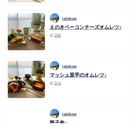
rainbow
えのきベーコンチーズオムレツ♪
269
rainbow
マッシュ里芋のオムレツ♪
314
rainbow
親子丼♪
260