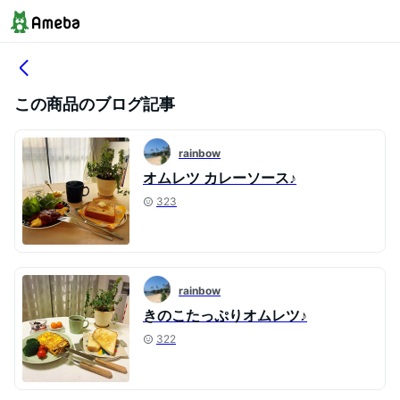
この商品のブログ記事
rainbow
オムレツ カレーソース♪
323
rainbow
きのこたっぷりオムレツ♪
322