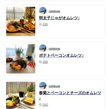
rainbow
明太子じゃがオムレツ♪
296
rainbow
ポテトベーコンオムレツ♪
288
rainbow
春菊とベーコンとチーズのオムレツ
♪
260