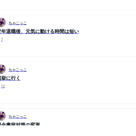
ちゃこっこ
定年退職後、元気に動ける時間は短い
7
ちゃこっこ
選挙に行く
12
ちゃこっこ
現金書留封筒の変更
5