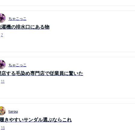
ちゃこっこ
洗濯機の排水口にある物
7
ちゃこっこ
閉店する毛染め専門店で従業員に驚いた
11
tarou
#履きやすいサンダル選ぶならこれ
15