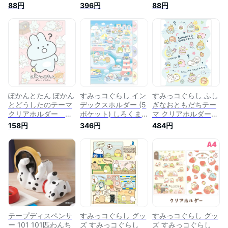
ェイス
1ポケット) おにぎ
アホルダー ハウス
88円
396円
88円
FY74801【リラック
り FA02104【すみ
FY07005【すみっこ
マ/コリラックマ/キ
っこぐらし/スミッコ
ぐらし/スミッコグラ
イロイトリ/文具/文
グラシ/文具/文房具/
シ/文具/文房具/ステ
房具/ステーショナリ
ステーショナリー/ク
ーショナリー/クリア
ー/クリアファイル/
リアファイル/書類/
ファイル/書類/整理
書類/整理整頓/連絡
整理整頓/連絡袋】
整頓/連絡袋】
袋】
ぽかんとたん ぽかん
すみっコぐらし イン
すみっコぐらし ふし
とどうしたのテーマ
デックスホルダー (5
ぎなおともだちテー
クリアホルダー
ポケット) しろくま
マ クリアホルダー
FA12708【ぽかんと
のふるさと
(10ポケット)
158円
346円
484円
たん/ひやたん/あげ
FA11303【すみっこ
FA08704【すみっこ
たん/うさぎ/サンエ
ぐらし/スミッコグラ
ぐらし/スミッコグラ
ックス/文具/文房具/
シ/サンエックス/文
シ/サンエックス/文
ステーショナリー/ク
具/文房具/ステーシ
具/文房具/ステーシ
リアファイル/書類/
ョナリー/クリアファ
ョナリー/クリアファ
整理整頓/連絡袋】
イル/書類/整理整頓/
イル/書類/整理整頓/
連絡袋】
連絡袋】
テープディスペンサ
すみっコぐらし グッ
すみっコぐらし グッ
ー 101 101匹わんち
ズ すみっコぐらし
ズ すみっコぐらし