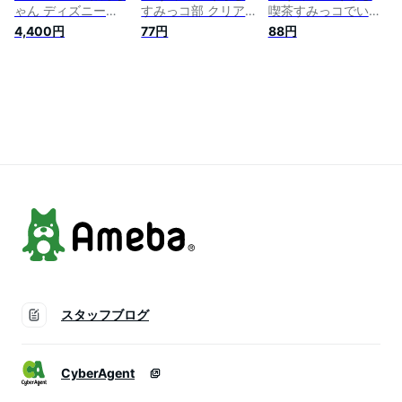
ゃん ディズニー
すみっコ部 クリアホ
喫茶すみっコでいち
Disney テープカッタ
ルダー コマ割り
ごフェアテーマ クリ
4,400円
77円
88円
ー 文具 収納 卓上 オ
FY07007【すみっこ
アホルダー
フィス （ 送料無料
ぐらし/スミッコグラ
FY30001/FY30101【
文房具 ステーショナ
シ/文具/文房具/ステ
みっこぐらし/スミッ
リー セロハンテープ
ーショナリー/クリア
コグラシ/文具/文房
カッター セロハンテ
ファイル/書類/整理
具/ステーショナリ
ープ 台 デスク用品
整頓/連絡袋】【激安
ー/クリアファイル/
デスク 机 機能的 ）
メガセール！】
書類/整理整頓/連絡
袋】
スタッフブログ
CyberAgent