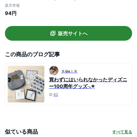
ン/文具/文房具/ステーショナリー/書類/整
楽天市場
理整頓/連絡袋【あす楽対応】
94円
販売サイトへ
この商品のブログ記事
☆ёмｉ☆
買わずにはいられなかったディズニ
ー100周年グッズ·˖✶
63
似ている商品
すべて見る