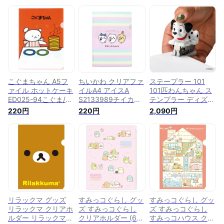
こぐまちゃん A5フ
ちいかわ クリアファ
ステープラー 101
ァイル ホットケーキ
イルA4 アイスA
101匹わんちゃん ス
ED025-94こぐま/く
S2133989チイカワ/
テンプラー ディズニ
ま/絵本/キャラクタ
なんか小さくてかわ
ー Disney （ 文具 文
220円
220円
2,090円
ー/文具/文房具/ステ
いいやつ/ハチワレ/
房具 ステーショナリ
ーショナリー/書類/
うさぎ/キャラクタ
ー ミニ インテリア
整理整頓/連絡袋【あ
ー/かわいい/文具/文
デスク 机 オフィス
す楽対応】
房具/ステーショナリ
便利 アイテム コン
ー/ファイル/書類/整
パクト 持ち運び 雑
理整頓/連絡袋【あす
貨 かわいい ）
楽対応】
リラックマ グッズ
すみっコぐらし グッ
すみっコぐらし グッ
リラックマ クリアホ
ズ すみっコぐらし
ズ すみっコぐらし
ルダー リラックマフ
クリアホルダー (6＋
すみっコハウス クリ