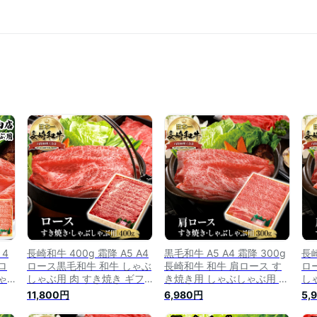
 4
長崎和牛 400g 霜降 A5 A4
黒毛和牛 A5 A4 霜降 300g
長崎
ロ
ロース黒毛和牛 和牛 しゃぶ
長崎和牛 和牛 肩ロース す
ロ
ゃ
しゃぶ用 肉 すき焼き ギフ
き焼き用 しゃぶしゃぶ用 長
し
ギ
ト しゃぶしゃぶ 長崎県産
崎県産 高級肉 国産 霜降り
ト
11,800円
6,980円
5,
県産
高級肉 国産 霜降り 牛肉 す
すき焼き肉 すきやき肉 すき
高
き
き焼き用 すき焼き用肉 すき
焼肉 プレゼント お祝い ギ
き