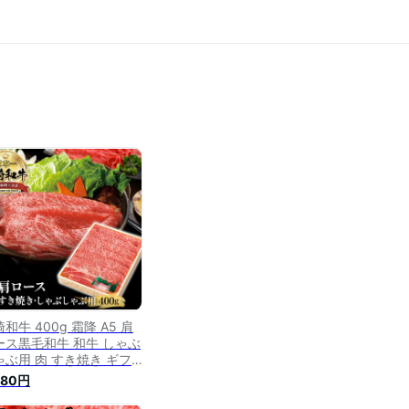
和牛 400g 霜降 A5 肩
ース黒毛和牛 和牛 しゃぶ
ゃぶ用 肉 すき焼き ギフ
 しゃぶしゃぶ 長崎県産
980円
級肉 国産 霜降り 牛肉 す
焼き用 すき焼き用肉 すき