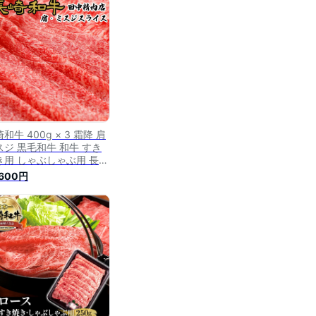
き用牛肉 すき焼き肉 すき
肉 贈り物 贈答用 プレゼ
ト 送料無料
和牛 400g × 3 霜降 肩
スジ 黒毛和牛 和牛 すき
き用 しゃぶしゃぶ用 長崎
産 高級肉 美味しい お歳
,600円
肉 御歳暮 国産 牛肉 霜降
 すき焼き肉 すきやき肉
き焼肉 クリスマス プレゼ
ト お祝い ギフト 贈り物
答用 送料無料