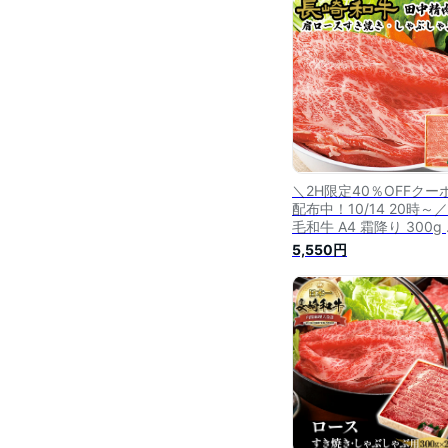
やき すき焼き肉 好き焼
すき焼肉 プレゼント お
贈り物 贈答用 送料無料
＼2H限定40％OFFクー
配布中！10/14 20時～
毛和牛 A4 霜降り 300g
崎和牛 和牛 ロース 肩ロ
5,550円
ス すき焼き用 牛肉 しゃ
しゃぶ用 すき焼き 肉 ギ
ト しゃぶしゃぶ 長崎県
美味しい 国産 すきやき 
き焼き肉 好き焼肉 すき
お祝い 贈り物 贈答用