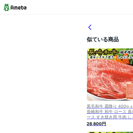
似ている商品
黒毛和牛 霜降り 400g ×
長崎和牛 和牛 ロース 肩
ース すき焼き用 牛肉 し
ぶしゃぶ用 すき焼き 肉 
28,800円
フト しゃぶしゃぶ 長崎
高級肉 美味しい 国産 す