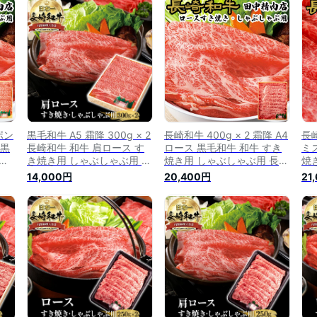
肉
焼き用牛肉 すき焼き肉 すき
フト 贈り物 贈答用 送料無
焼
祝い
やき肉 すき焼肉 贈り物 贈
料 九州産 牛肉
焼
答用 プレゼント 送料無料
ン
ポン
黒毛和牛 A5 霜降 300g × 2
長崎和牛 400g × 2 霜降 A4
長崎
／黒
長崎和牛 和牛 肩ロース す
ロース 黒毛和牛 和牛 すき
ミ
 長
き焼き用 しゃぶしゃぶ用 長
焼き用 しゃぶしゃぶ用 長崎
焼
ー
崎県産 高級肉 霜降り すき
県産 高級肉 肉 御歳暮 国産
県
14,000円
20,400円
21
ぶ
焼き肉 すきやき肉 すき焼肉
牛肉 霜降り すき焼き肉 す
暮 
フ
プレゼント お祝い ギフト
きやき肉 すき焼肉 お祝い
り
産
贈り物 贈答用 送料無料 九
ギフト 贈り物 贈答用 送料
す
す
州産 牛肉
無料 リブロース サーロイン
ン
焼肉
クリスマス プレゼント
贈