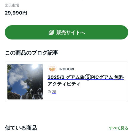
屋内 家庭用 子供 キッズ 1歳~8歳 男の子 女
楽天市場
の子 誕生日 プレゼント
29,990円
販売サイトへ
この商品のブログ記事
IRODORI
2025/2 グアム旅⑤PICグアム 無料
アクティビティ
25
似ている商品
すべて見る