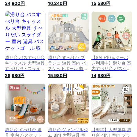
欅の木 室内ジム 遊
遊具 バスケットボー
ル ボール遊び 室内
34,800円
16,240円
15,580円
具 室内遊具 すべり
ル 輪投げ すべりだ
遊具 屋内 家庭用 子
台 屋内 家庭用 子供
い テレスコープ 収
供 キッズ 男の子 女
キッズ 2歳~8歳 男の
納スペース キッズパ
の子 誕生日 プレゼ
子 女の子 誕生日プ
ーク 室内遊具 大型
ント
レゼント おもちゃ
遊具 ゴール遊び 屋
内室内 家庭用 キッ
ズ 1歳~8歳 子供 誕
生日 お祝い 安全認
証済 クリスマス
滑り台 バスすべり台
滑り台 すべり台 ブ
【SALE10％クーポ
キャッスル 大型遊具
ランコ 遊具 室内 バ
ン利用中】滑り台 室
すべりだい スライダ
スケットボール 収納
内すべり台 バスケッ
ー 室内 遊具 バスケ
スペース付き 組立簡
トボール 遊具 室内
26,980円
15,980円
14,880円
ットゴール 収納 キ
単 室内遊具 大型遊
遊具 大型遊具 輪投
ッズ キッズパーク
具 すべりだい スウ
げ 収納スペース 多
子供 ブランコ バス
ィング キッズパーク
機能 ゴール遊び す
ケットゴール ボール
バスケットゴール 屋
べりだい 屋内 室内
遊び 室内 遊具 室内
内 家庭用 キッズ 誕
家庭用 子供 キッズ 1
遊具 すべりだい 屋
生日 プレゼント
歳~8歳 男の子 女の
内 家庭用 子供 キッ
子 こどもの日 誕生
ズ 男の子 女の子 誕
日 プレゼント お祝
生日 プレゼント
い 安全認証済滑り台
滑り台 すべり台 遊
滑り台 ジャングルジ
【即納】大型遊具 滑
具 室内 バスケット
ム 8in1 大型遊具 室
り台 4IN1 室内 ブラ