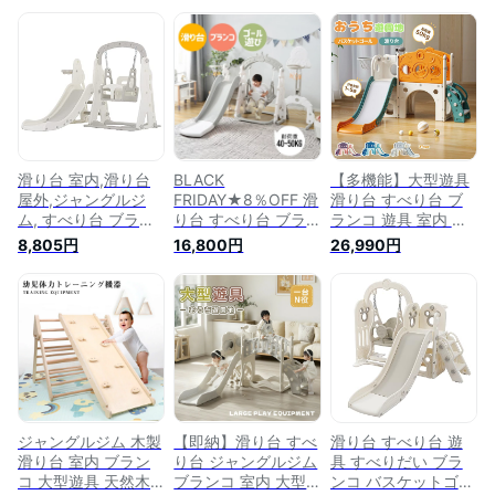
滑り台 室内,滑り台
BLACK
【多機能】大型遊具
屋外,ジャングルジ
FRIDAY★8％OFF 滑
滑り台 すべり台 ブ
ム, すべり台 ブラン
り台 すべり台 ブラ
ランコ 遊具 室内 バ
コ バスケットゴール
ンコ 遊具 室内 バス
スケットボール 収納
8,805円
16,800円
26,990円
遊具 室内遊具 大型
ケットボール サッカ
スペース付き 組立簡
遊具 すべりだい 屋
ーゴール 組立簡単
単 室内遊具 大型遊
内 家庭用 子供 キッ
室内遊具 大型遊具
具 すべりだい スウ
ズ 1歳~8歳 男の子
すべりだい スウィン
ィング キッズパーク
女の子 誕生日 プレ
グ キッズパーク バ
バスケットゴール 屋
ゼント ホワイト&グ
スケットゴール 屋内
内 家庭用 キッズ 1歳
レー
家庭用 キッズ 18ヶ
~5歳 誕生日 クリス
月~8歳 男の子 女の
マス プレゼント
子 子供 誕生日 プレ
ゼント クリスマス
ジャングルジム 木製
【即納】滑り台 すべ
滑り台 すべり台 遊
滑り台 室内 ブラン
り台 ジャングルジム
具 すべりだい ブラ
コ 大型遊具 天然木
ブランコ 室内 大型
ンコ バスケットゴー