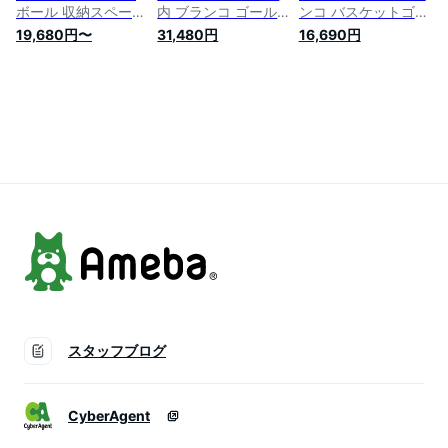
ボール 収納スペース
内 ブランコ ゴール
ンコ バスケットゴー
付き 組立簡単 室内
遊び 吊り輪 室内遊
ル サッカーゴール
19,680円〜
31,480円
16,690円
遊具 大型遊具 すべ
具 すべりだい 屋内
機能満載 おもちゃ
りだい スウィング
家庭用 子供 キッズ
遊具 室内遊具 大型
キッズパーク バスケ
男の子 女の子 誕生
遊具 1~6歳 耐荷重
ットゴール 屋内 家
日 プレゼント
55kg すべりだい 屋
庭用 キッズ 12ヶ月
内 家庭用 子供 キッ
~5歳 子供 誕生日 プ
ズ 男の子 女の子 誕
レゼント
生日 プレゼント
スタッフブログ
CyberAgent