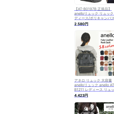
【AT-B0197B 正規品】
anelloリュック リュック
ディース/ポリキャンバス
ま口 スクエア リュック 
2,580円
ザーズバッグ 通勤 通学 
大容量 可愛い かわいい 
しゃれ オシャレ 大人 大
女子 大きめ 口金 メンズ
学用 ポケット 多い バッ
グ/anello アネロ
アネロ リュック 大容量
anelloリュック anello AT
B1211 レディース リュ
サック マザーズリュック
4,423円
皮 ハンドル付き 口金入
通学 マザーズバッグ お
れ 大人 黒 マザーズバッ
軽量 2way レザー 口金