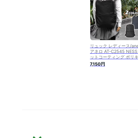
ック 背面ファスナー か
い スクエア 可愛い
リュック レディース/anel
アネロ AT-C2545 NESS
ットコーティング ポリ
ンバス スクエア リュッ
7,150円
女性 通勤 通学 A4 大容
勤用 機能性 多機能 防水
水 軽い 軽量 ビジネスバ
グ ビジネス ポケット た
さん 多い おしゃれ 大人
水加工 正規品 ブランド 