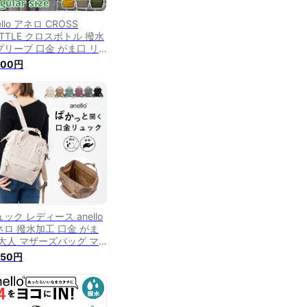
ello アネロ CROSS
TTLE クロスボトル 撥水
プリーブ 口金 がま口 リ
ック Rサイズ /レディース
600円
 メンズ 男性 anelloリュ
 通勤 通学 A4 大容量 大
い 大きめ 通勤用 軽い 軽
 ビジネス 背面ポケット
しゃれ 大人 大人女子 マ
ーズバッグ ブランド/
ック レディース anello
ネロ 撥水加工 口金 がま
 大人 マザーズバッグ マ
ーズリュック リュックサ
950円
ク かわいい おしゃれ 背
ファスナー 大容量 ママバ
グ 通勤 通学 プレゼント
フト