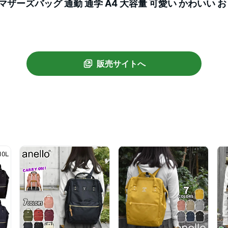
マザーズバッグ 通勤 通学 A4 大容量 可愛い かわいい お
 大きめ 口金 メンズ 通学用 ポケット 多い バッグ/anel
販売サイトへ