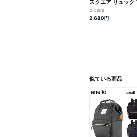
スクエア リュック 
シャレ 大人 大人女子
楽天市場
2,680円
似ている商品