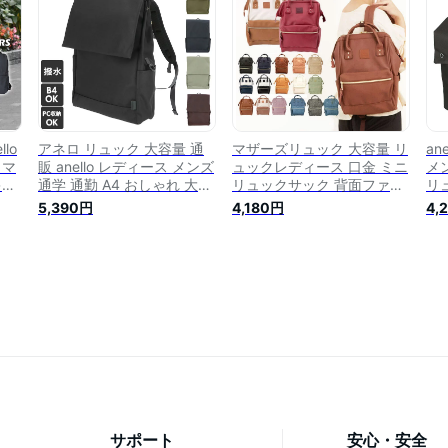
わい
アル AT-B0193A
通勤 通学 スクエア AT-
B1212
lo
アネロ リュック 大容量 通
マザーズリュック 大容量 リ
an
 マ
販 anello レディース メンズ
ュックレディース 口金 ミニ
メ
キャ
通学 通勤 A4 おしゃれ 大人
リュックサック 背面ファス
リュ
ク
か／アネロ（anello）
ナー付き リュック anelloリ
か
5,390円
4,180円
4,
量 通
ュック おしゃれ マザーズバ
カ
 撥
ッグ がま口 合皮 口金入り
ク 
ッ
レザー anello 大人 通勤 通
S
く
学
ッ
 撥
p
サポート
安心・安全