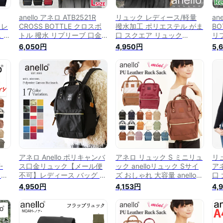
anello アネロ ATB2521R
リュック レディース/軽量
an
 レ
CROSS BOTTLE クロスボ
撥水加工 ポリエステル がま
BO
 が
トル 撥水 リプリーブ 口金
口 スクエア リュック
リ
マ
がま口 リュック Lサイズ /
Regular レギュラー anello
ュ
6,050円
4,950円
5,
A4
レディース 女性 anelloリュ
リュック マザーズバッグ 通
女性
お
ック 通勤 通学 A4 大容量 大
勤 通学 A4 大容量 可愛い か
ック
人
きい 大きめ 大型 軽い 軽量
わいい おしゃれ オシャレ
き
 通
10ポケット 可愛い かわいい
大人 大人女子 口金/anello
量
おしゃれ 大人 大人女子 マ
GRANDE アネロ グランデ
お
ザーズバッグ ポケット 多
GU-B3013 正規品 ブランド
ザ
い/
r
アネロ Anello ポリキャンバ
アネロ リュック S ミニリュ
リュ
-
ス口金リュック【メール便
ック anelloリュック Sサイ
ア
ック
不可】レディース バッグ リ
ズ おしゃれ 大容量 anello
口
 合
ュック ブラック ホワイト
マザーズリュック マザーズ
ザ
4,950円
4,153円
4,
り
ネイビー カーキ モカ ブラ
バッグ リュックレディース
ッ
しゃ
ウン チャコール グレー 日
がま口 口金 合皮 ミニリュ
面
ク
常 デイリー A4 通勤 通学 人
ックサック 口金入り 背面フ
ッ
リュ
気 定番 大容量 大人カジュ
ァスナー付き レザー 大人
ギ