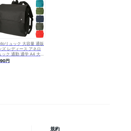
elloリュック 大容量 通販
ンズ レディース アネロ
ック 通勤 通学 A4 大人
わいい おしゃれ シンプル
290円
ジュアル スクエアリュッ
CS カラーシンプル AT-
0432 フラップリュック バ
クパック
規約