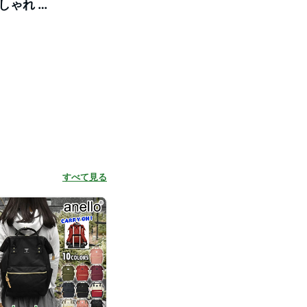
しゃれ オ
lo アネロ
すべて見る