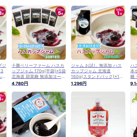
プジ
十勝ベリーファーム ハスカ
ジャム お試し 無添加 ハス
ハス
×3
ップジャム 170g(平袋)×5袋
カップジャム 北海道
本
ルー
北海道 甜菜糖 無添加ヨーグ
160g(スタンドパック)×1袋
糖
 ナ
ルトソース フルーツソース
ヨーグルトソース お試し フ
グ
4,780円
1,296円
9,
ソー
デザートソース ベリーソー
ルーツソース デザートソー
ス
ス パンケーキ グラノーラ
ス ベリーソース ナチュラル
ー
アイス デザート チーズ ト
ジャム haskap jam 国産ジ
ア
ッピング
ャム
RS