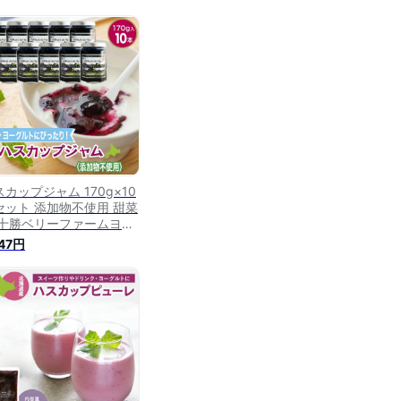
カップジャム 170g×10
セット 添加物不使用 甜菜
 十勝ベリーファームヨー
ルトソース フルーツソー
147円
 デザートソース ベリーソ
スパンケーキ グラノーラ
イス チーズ トッピング
L