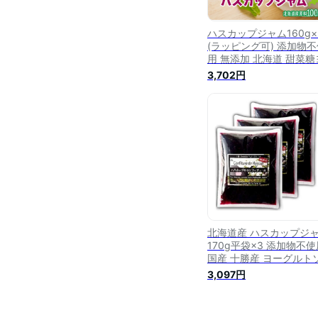
ハスカップジャム160g×
(ラッピング可) 添加物不
用 無添加 北海道 甜菜糖
ーグルトソース フルー
3,702円
ース デザートソース ベ
ソース パンケーキ グラ
ラ アイス デザート チー
トッピング haskap jam
料無料
北海道産 ハスカップジ
170g平袋×3 添加物不使
国産 十勝産 ヨーグルト
ス
3,097円