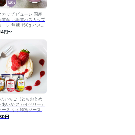
スカップ ピューレ 国産
海道産 北海道ハスカップ
ーレ 無糖 150g ハスカ
プ果汁 ハスカップペース
714円〜
 添加物不使用 ヨーグルト
ース デザートソース ドレ
シング ステーキソース 等
種のいちご（とちおとめ
ちあいか スカイベリー）
ソース ゆず蜂蜜ソース マ
ゴーソース ポスト投函3
580円
セット 【 フルーツソース
ザートソース パンケーキ
ーグルト バレンタインデ