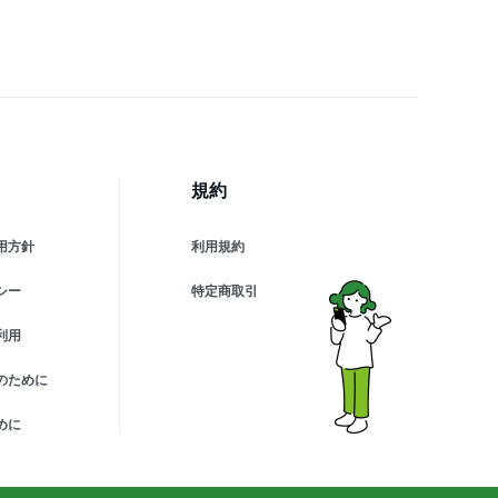
 ホワイトデー お返し お
子作り ヨーグルトソース
イーツ 製菓材料 】
規約
用方針
利用規約
シー
特定商取引
利用
のために
めに