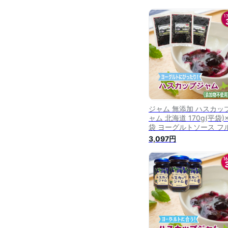
ジャム 無添加 ハスカッ
ャム 北海道 170g(平袋)
袋 ヨーグルトソース フ
ツソース デザートソース
3,097円
チュラルジャム ベリー
ス RSL