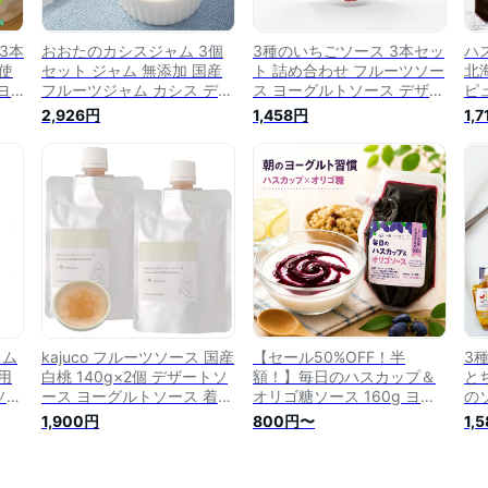
3本
おおたのカシスジャム 3個
3種のいちごソース 3本セッ
ハ
使
セット ジャム 無添加 国産
ト 詰め合わせ フルーツソー
北
ヨ
フルーツジャム カシス デザ
ス ヨーグルトソース デザー
ピュ
ツソ
ートソース 青森県産 ヨーグ
トソース ネコポス対応（と
ッ
2,926円
1,458円
1,
リー
ルトソース ベリーソース
ちおとめ とちあいか スカイ
ト
ノー
ベリー）
ソ
ズ
ッ
 送
に
ャム
kajuco フルーツソース 国産
【セール50%OFF！半
3
用
白桃 140g×2個 デザートソ
額！】毎日のハスカップ＆
と
ソー
ース ヨーグルトソース 着色
オリゴ糖ソース 160g ヨー
の
料不使用 香料不使用 ノンア
グルト フルーツソース ハス
ン
1,900円
800円〜
1,
ルコール 白砂糖不使用 (白
カップソース ハスカップシ
点
桃)
ロップ フラクトオリゴ糖シ
デ
ロップ入り 十勝ベリーファ
ヨ