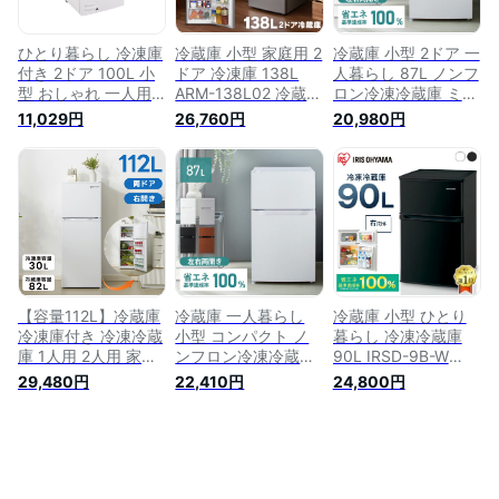
いい【TNAG】【X】
ひとり暮らし 冷凍庫
冷蔵庫 小型 家庭用 2
冷蔵庫 小型 2ドア 一
付き 2ドア 100L 小
ドア 冷凍庫 138L
人暮らし 87L ノンフ
型 おしゃれ 一人用
ARM-138L02 冷蔵庫
ロン冷凍冷蔵庫 ミニ
冷凍冷蔵庫 直冷式
冷凍庫 冷凍冷蔵庫
冷蔵庫 ひとり暮らし
11,029円
26,760円
20,980円
コンパクト 省エネ
家庭用 2ドア 冷蔵庫
小型冷蔵庫 おしゃれ
温度調節可 新生活
2扉 家電 左右ドア 左
静音 コンパクト ス
家庭用 ミニ冷蔵庫
開き 右開き 一人暮
リム ミニ 左開き 右
ホワイト (100L)
らし ひとり暮らし
開き 二人暮らし サ
おしゃれ 黒 大型 小
ブ冷蔵庫 リビング
型 シルバー 新品 新
寝室 PRC-B092D
生活 Grand Line A-
Stage
【容量112L】冷蔵庫
冷蔵庫 一人暮らし
冷蔵庫 小型 ひとり
冷凍庫付き 冷凍冷蔵
小型 コンパクト ノ
暮らし 冷凍冷蔵庫
庫 1人用 2人用 家庭
ンフロン冷凍冷蔵庫
90L IRSD-9B-W
用 2ドア 112L おし
87L PRC-B092Dお
IRSD-9B-B2ドア 静
29,480円
22,410円
24,800円
ゃれ 冷凍冷蔵庫 右
しゃれ 冷蔵庫 2ドア
音 寝室 スリム コン
開き 冷凍 仕切り棚
87L 小型 コンパクト
パクト 一人暮らし
庫内灯 温度調節 コ
右開き 左開き 1人暮
おしゃれ 2ドア冷蔵
ンパクト 家庭用 ミ
らし ひとり暮らし
庫 小型冷蔵庫 冷凍
ニ冷蔵庫 シングル
ホワイト ブラック
庫 家庭用 ミニ冷蔵
ひとり暮らし 小型
シルバー ダークウッ
庫 おすすめ 白 黒 新