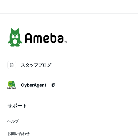
省エネ スマート食材
ド【D】
品 アイリスオーヤマ
保存 省エネ 新生活
[opt] あす楽
ひとり暮らし
スタッフブログ
CyberAgent
サポート
ヘルプ
お問い合わせ