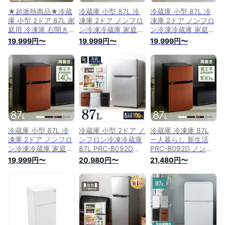
★超激熱商品★冷蔵
冷蔵庫 小型 87L 冷
冷蔵庫 小型 87L 冷
庫 小型 2ドア 87L 家
凍庫 2ドア ノンフロ
凍庫 2ドア ノンフロ
庭用 冷凍庫 右開き
ン冷凍冷蔵庫 家庭用
ン冷凍冷蔵庫 家庭用
冷凍冷蔵庫 コンパク
サブ冷蔵庫 サブ冷凍
2台目 冷蔵庫 小型 コ
19,999円〜
19,999円〜
19,999円〜
ト 直冷式 冷凍 ミニ
庫 2台目 冷蔵庫 小型
ンパクト パーソナル
冷蔵庫 新生活 食糧
コンパクト パーソナ
右開き 左開き シン
保存 おしゃれ 電子
ル 右開き シンプル
プル 省エネ 両開き
レンジ設置OK シン
省エネ おしゃれ 新
おしゃれ 新生活 一
プル ホワイト ブラ
生活 一人暮らし
人暮らし PRC-
ック シルバー ダー
PRC-B092D
B092D
クウッド 白 黒 木目
ひとり暮らし ノンフ
ロン PRC-B092D
冷蔵庫 小型 87L 冷
冷蔵庫 小型 2ドア ノ
冷蔵庫 冷凍庫 87L
凍庫 2ドア ノンフロ
ンフロン冷凍冷蔵庫
一人暮らし 新生活
ン冷凍冷蔵庫 家庭用
87L PRC-B092D送
PRC-B092D ノンフ
サブ冷蔵庫 サブ冷凍
料無料 ひとり暮らし
ロン冷凍冷蔵庫 87L
19,999円〜
20,980円〜
21,480円〜
庫 2台目 冷蔵庫 小型
冷凍庫 ミニ冷蔵庫
冷蔵庫 2ドア 87L 小
コンパクト パーソナ
小型冷蔵庫 冷凍冷蔵
型 コンパクト パー
ル 右開き 左開き シ
庫 2ドア冷蔵庫 おし
ソナル 右開き 左開
ンプル 省エネ 両開
ゃれ 静音 コンパク
き シンプル 一人暮
き おしゃれ 新生活
ト スリム ミニ 左開
らし 1人暮らし ホワ
一人暮らし PRC-
き 右開き 一人暮ら
イト ブラック シル
B092D【2025KX】
し 二人暮らし かわ
バー ダークウッド