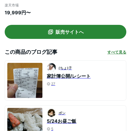
式 冷凍 ミニ冷蔵庫 新生活 食糧保存 おしゃ
楽天市場
れ 電子レンジ設置OK シンプル ホワイト
19,999円〜
白 ひとり暮らし PRC-B092【AR対応】
販売サイトへ
この商品のブログ記事
すべて見る
(ちょ)子
家計簿公開/レシート
27
ボン
5/24お昼ご飯
5