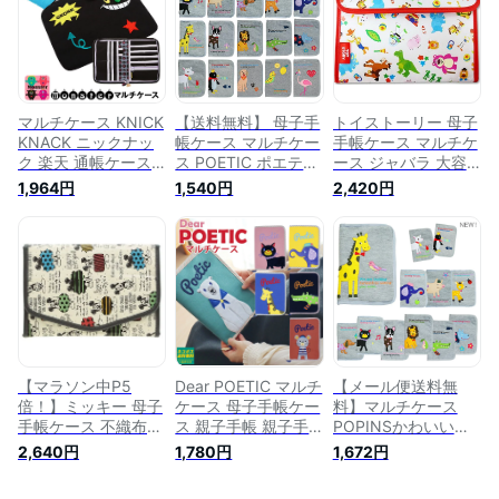
POPPINS
分 おしゃれ ブラン
ター キャラクター
ド キャラクター
スエット スウェット
poetic ポエティック
パスポートケース 旅
券 診察券 保険証 カ
ード収納 通帳収納
薄型 薄い
マルチケース KNICK
【送料無料】 母子手
トイストーリー 母子
KNACK ニックナッ
帳ケース マルチケー
手帳ケース マルチケ
ク 楽天 通帳ケース
ス POETIC ポエティ
ース ジャバラ 大容
通帳入れ ファスナー
ック 通帳ケース 母
量 母子手帳カバー
1,964円
1,540円
2,420円
母子手帳ケース 母子
子手帳カバー | 診察
通帳カバー お薬手帳
手帳 通帳 ラウンド
入れ お薬手帳 カー
薬ケース 診察券 出
ファスナー おしゃれ
ドケース 出産祝い
産祝い プレゼント
かわいい モンスター
ポエティック
かわいい キャラクタ
キャラクター スエッ
POPPINS ポピンズ
ー おしゃれ
ト スウェット パス
ポートケース 旅券
診察券 保険証 カー
ド収納 通帳収納 薄
型 薄い
【マラソン中P5
Dear POETIC マルチ
【メール便送料無
倍！】ミッキー 母子
ケース 母子手帳ケー
料】マルチケース
手帳ケース 不織布
ス 親子手帳 親子手
POPINSかわいい母
マルチケース 大容量
帳ケース おしゃれ
子手帳ケース・診察
2,640円
1,780円
1,672円
母子手帳カバー 通帳
コンパクト シンプル
券入れ♪ファスナー
カバー お薬手帳 薬
ニックナック KNICK
式。s・mサイズが入