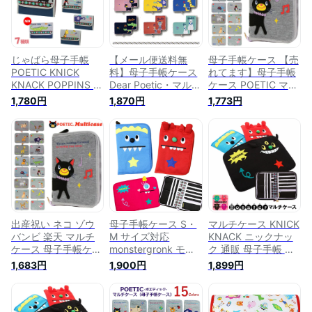
産祝い 2人分 キャラ
子手帳 出産お祝い
ゃれ マルチケース
クター ニックナック
通販
ニックナック リンダ
KNICK KNACK
ビスタ 送料無料 出
産祝い プレゼント
じゃばら母子手帳
【メール便送料無
母子手帳ケース 【売
POETIC KNICK
料】母子手帳ケース
れてます】母子手帳
KNACK POPPINS ニ
Dear Poetic・マルチ
ケース POETIC マル
ックナック ポピンズ
ケース ポエティック
チケース KNACK 定
1,780円
1,870円
1,773円
ポエティック アニマ
診察券 母子手帳 エ
番 KNICK キリン バ
ル じゃばら母子手帳
コー写真 出産祝い
ンビ イヌ ゾウ ブタ
母子手帳 出産お祝い
お祝い プレゼント
ネコ ニックナック
通販 2024
贈り物 A5サイズ対
出産祝い ポピンズ
応 大容量
ポエティック
POPPINS
出産祝い ネコ ゾウ
母子手帳ケース S・
マルチケース KNICK
バンビ 楽天 マルチ
M サイズ対応
KNACK ニックナッ
ケース 母子手帳ケー
monstergronk モン
ク 通販 母子手帳 通
ス ニックナック ブ
スターグロンク マル
帳 ファスナー 母子
1,683円
1,900円
1,899円
タ イヌ キリン
チケース 送料無料
手帳ケース 通帳ケー
KNICK KNACK
母子手帳 母子手帳カ
ス 通帳入れ ラウン
POETIC ポピンズ ポ
バー 通帳ケース お
ドファスナー おしゃ
エティック
薬手帳 出産祝い 2人
れ かわいい モンス