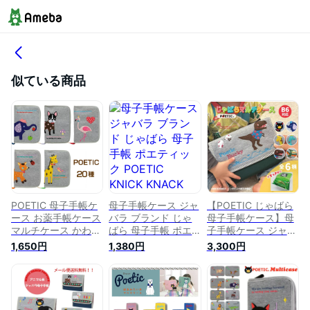
似ている商品
POETIC 母子手帳ケ
母子手帳ケース ジャ
【POETIC じゃばら
ース お薬手帳ケース
バラ ブランド じゃ
母子手帳ケース】母
マルチケース かわい
ばら 母子手帳 ポエ
子手帳ケース ジャバ
い ブランド ファス
ティック POETIC
ラ マルチケース 母
1,650円
1,380円
3,300円
ナー おしゃれ ブラ
KNICK KNACK
子手帳カバー おしゃ
ンド ポエティック
POPPINS ニックナ
れ ファスナー ブラ
大容量 母子手帳カバ
ック ポピンズ ポエ
ンド ポエティック
ー 診察券入れ 通帳
ティック アニマル
兄弟 双子 姉妹 2人分
ケース 御朱印帳 出
じゃばら母子手帳 母
かわいい 動物 おし