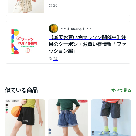
20
*＊★Akane★＊*
【楽天お買い物マラソン開催中】注
目のクーポン・お買い得情報「ファ
ッション編」
24
似ている商品
すべて見る