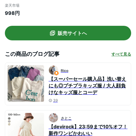
ズ 女の子 ハーフ・ショートパンツ ズボン
楽天市場
パンツ ボトムス 楽デニム23SS 23SS夏の
998円
ガールズ特集
販売サイトへ
この商品のブログ記事
すべて見る
Rico
【スーパーセール購入品】洗い替え
にも◎プチプラキッズ服 / 大人顔負
けなキッズ服とコーデ
39
さとこ
【devirock】23:59まで10%オフ！
新作ワンピかわいい