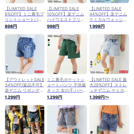
【LIMITED SALE
【LIMITED SALE
【LIMITED SALE
9%OFF】ミニ裏毛プ
10%OFF】楽デニム
44%OFF】楽デニム
リントショートパン
ハイウエストフリル
ケミカルウォッシュ
ツ 子供服 キッズ 女
ショートパンツ 子供
ハーフパンツ 子供服
898円
998円
1,998円
の子 ハーフ・ショー
服 キッズ 女の子 ハ
キッズ 男の子 女の
トパンツ ズボン パ
ーフ・ショートパン
子 ボトムス ハーフ
ンツ ボトムス 23SS
ツ ズボン パンツ ボ
パンツ ショートパン
夏のガールズ特集
トムス 楽デニム
ツ 24SS_ハーフパン
23SS夏のガールズ特
23SS 23SS夏のガー
ツ特集_ユニセックス
集vol.2
ルズ特集
24SS_サマーガール
ズ特集_ボトムス
【アウトレットSALE
ミニ裏毛ポケットシ
【LIMITED SALE 最
34%OFF/返品不可】
ョートパンツ 子供服
大29%OFF】ストレ
楽デニム リボンデザ
キッズ 女の子 ハー
ッチデニム ケミカル
インショートパンツ
フ・ショートパンツ
ウォッシュ 裾フリン
1,299円
1,299円
1,399円〜
子供服 キッズ 女の
ズボン パンツ ボト
ジ ショートパンツ
子 ハーフパンツ シ
ムス 23SS夏のガー
子供服 キッズ 女の
ョートパンツ ボトム
ルズ特集
子 デニムパンツ ハ
ス 25ss_ガールズト
ーフパンツ ショート
レンド
パンツ ボトムス
25ss_ガールズトレ
ンド