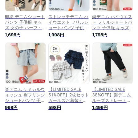
26summer_girls
即納 デニムショート
ストレッチデニム ハ
楽デニム ハイウエス
パンツ 子供服 キッ
イウエスト フリルシ
ト フリルショートパ
ズ 女の子 ハーフ・
ョートパンツ 子供服
ンツ 子供服 キッズ
ショートパンツ ズボ
キッズ 女の子 デニ
女の子 ボトムス ハ
1,698円
1,998円
1,798円
ン 子ども パンツ ボ
ムパンツ ハーフパン
ーフパンツ ショート
トムス 楽デニム
ツ ショートパンツ
パンツ デニムパンツ
ボトムス 25ss_ガー
ルズトレンド
26summer_girls
楽デニム ケミカルウ
【LIMITED SALE
【LIMITED SALE
ォッシュ 裾フリンジ
51%OFF】2枚セット
38%OFF】楽デニム
ショートパンツ 子供
ガールズお着替えハ
ルーズストレートパ
服 キッズ 女の子 ボ
ーフパンツ ベビー
ンツ 子供服 キッズ
998円
598円
1,499円
トムス ハーフパンツ
子供服 女の子 ハー
男の子 女の子 ロン
ショートパンツ デニ
フ・ショートパンツ
グパンツ ズボン パ
ムパンツ
ズボン パンツ ボト
ンツ ボトムス 楽デ
ムス 22SSガールズ
ニム23SS 23SS春の
23SSベビー特集 洗
ボトムス