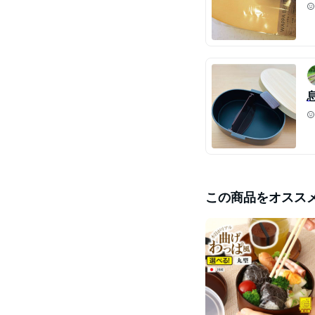
この商品をオスス