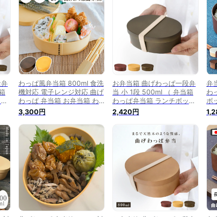
わっ
機 女性 大人 ランチボック
ンジ可 プラスチック 電子レ
ッ
ス スクエア)
ンジ 弁当わっぱ 丸い
ース
500ml 樹脂 まげわっぱ)
モ
段弁
わっぱ風弁当箱 800ml 食洗
お弁当箱 曲げわっぱ一段弁
弁当
当箱
機対応 電子レンジ対応 曲げ
当 小 1段 500ml （ 弁当箱
わ
ック
わっぱ 弁当箱 お弁当箱 わ
わっぱ弁当箱 ランチボック
ボ
応
っぱ わっぱ弁当箱 一段 お
ス レンジ対応 食洗機対応
応
3,300円
2,420円
1,
げわ
しゃれ 女性 男性 レンジ可
日本製 プラスチック 曲げわ
当
当
樹脂 レディース メンズ 人
っぱ風 曲げわっぱ お弁当
対
付
気 曲げわっぱ風 子供 食洗
弁当 一段 小判型 仕切り付
ピ
人
機
き ランチバンド付き 大人
っ
）【39ショップ】