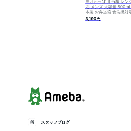
曲げわっぱ 弁当箱 レン
応 メンズ 大容量 800ml
本製 お弁当箱 食洗機対
おしゃれ 曲げわっぱ風 
3,190円
わっぱ弁当 一段 わっぱ
箱 わっぱ風 ランチ 女性 
まげわっぱ風 レンジ可 
スチック 樹脂 木目 男性
ディース 女性 学生 大人
風 和モダン
スタッフブログ