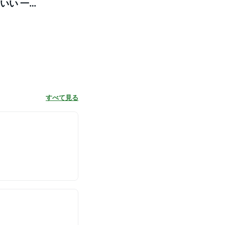
いい 一段
い 小さい
すべて見る