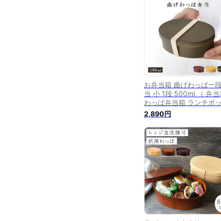
性 【▲7】【EN】/曲げ
ぱ風弁当箱
お弁当箱 曲げわっぱ一
当 小 1段 500ml （ 弁
わっぱ弁当箱 ランチボ
ス レンジ対応 食洗機対
2,890円
日本製 プラスチック 曲
っぱ風 曲げわっぱ お弁
弁当 一段 小判型 仕切り
き ランチバンド付き 大
）