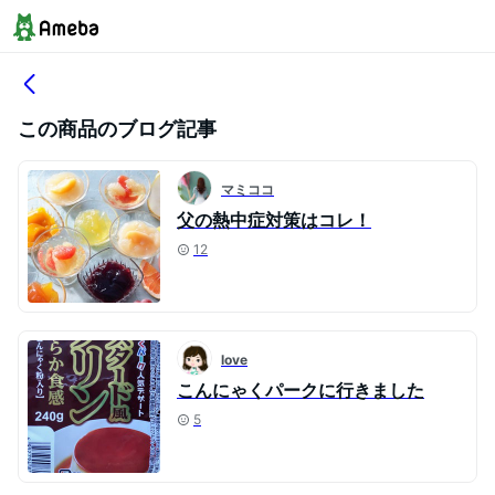
この商品のブログ記事
マミココ
父の熱中症対策はコレ！
12
love
こんにゃくパークに行きました
5