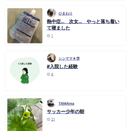
ひまわり
熱中症… 次女… やっと落ち着い
て寝ました
1
シンママ★李
#入院した経験
8
TAMAma
サッカー少年の朝
21