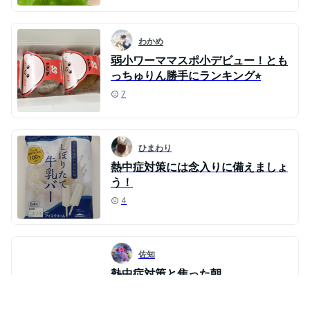
わかめ
弱小ワーママスポ小デビュー！とも
っちゅりん勝手にランキング⭐︎
7
ひまわり
熱中症対策には念入りに備えましょ
う！
4
佐知
熱中症対策と焦った朝
48