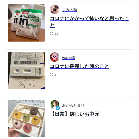
まみの助
コロナにかかって怖いなと思ったこ
と
95
wanoi3
コロナに罹患した時のこと
2
おかもとまり
【日常】嬉しいお中元