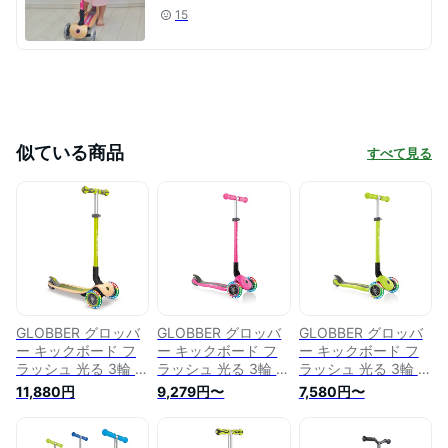
15
似ている商品
すべて見る
GLOBBER グロッバ
GLOBBER グロッバ
GLOBBER グロッバ
ー キックボード フ
ー キックボード フ
ー キックボード フ
ラッシュ 光る 3輪 ウ
ラッシュ 光る 3輪 フ
ラッシュ 光る 3輪 フ
ッドデッキ フットブ
ットブレーキ 外遊び
ットブレーキ 外遊び
11,880円
9,279円〜
7,580円〜
レーキ 外遊び 子供
子供 乗り物 キック
子供 乗り物 キック
乗り物 キック スク
スクーター プリモ/
スクーター プリモ/
ーター プリモ/フォ
フォールダブル/ライ
フォールダブル/ライ