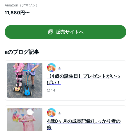
ーキ 外遊び 子供 乗り物 キック スクーター
Amazon（アマゾン）
プリモ/フォールダブル/ウッド/ライト ネ
11,880円〜
イビーピンク WLGB436110
販売サイトへ
a
のブログ記事
a
【4歳の誕生日】プレゼントがいっ
ぱい！
14
a
4歳0ヶ月の成長記録/しっかり者の
娘