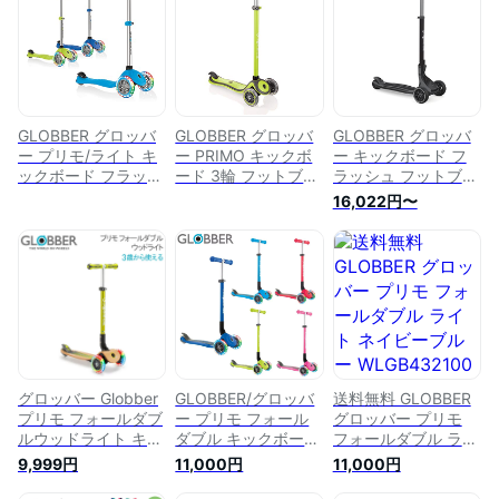
ールダブル/ウッド/
ト ピンク
ト ライムグリーン
ライト ライムグリー
WLGB432110
WLGB432106
ン WLGB436106
GLOBBER グロッバ
GLOBBER グロッバ
GLOBBER グロッバ
ー プリモ/ライト キ
ー PRIMO キックボ
ー キックボード フ
ックボード フラッシ
ード 3輪 フットブレ
ラッシュ フットブレ
ュ 光る 3輪 フットブ
ーキ 外遊び 子供 乗
ーキ 外遊び 子供 乗
16,022円〜
レーキ 外遊び 子供
り物 安全設計 キッ
り物 キック スクー
乗り物 安全設計 キ
クスクーター (グリ
ター アルティマム
ックスクーター (ス
ーン) WLGB440106
ブラック
カイブルー)
WLGB612120
WLGB423101
グロッバー Globber
GLOBBER/グロッバ
送料無料 GLOBBER
プリモ フォールダブ
ー プリモ フォール
グロッバー プリモ
ルウッドライト キッ
ダブル キックボード
フォールダブル ライ
クスクーター 子供 3
キックスクーター キ
ト ネイビーブルー
9,999円
11,000円
11,000円
輪 キックボード 乗
ックスケーター 子供
WLGB432100 クリ
用玩具 乗り物 キッ
キックスクーター 乗
スマス 誕生日 プレ