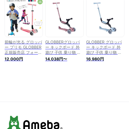
ズ 三輪車 3歳〜6歳
り物 外遊び 誕生日
ゼント おもちゃ キ
クリスマス プレゼン
プレゼント ギフト
ックボード ギフト
ト
光る LED 子供用 3輪
キックスクーター
車 キッズ 男の子 女
の子
前輪が光る グロッバ
GLOBBERグロッバ
GLOBBER グロッバ
ー プリモ GLOBBER
ー キックボード 外
ー キックボード 外
正規販売店 フォール
遊び 子供 乗り物 キ
遊び 子供 乗り物 キ
ダブル ライト プラ
ック スクーター ゴ
ック スクーター ゴ
12,000円
14,038円〜
16,980円
スライト キックボー
ーアップﾟECO ベリ
ーアップﾟECO ブル
ド キックスクーター
ー WLGB694510
ーベリー
子供 乗用
WLGB694501