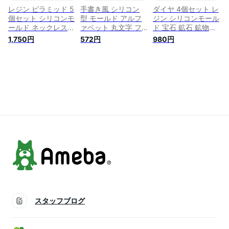
レジン ピラミッド 5
手書き風 シリコン
ダイヤ 4個セット レ
個セット シリコンモ
型 モールド アルフ
ジン シリコンモール
ールド ネックレス
ァベット 丸文字 フ
ド 宝石 鉱石 鉱物型
アクセサリー パーツ
ラット ■ シリコンモ
ネックレス アクセサ
1,750円
572円
980円
作成 UVレジン エポ
ールド 英字 文字 大
リー ペンダント イ
キシ樹脂 樹脂粘土
文字レジン UVレジ
ヤリング ピアス パ
型 抜き型 キット 道
ン レジン液 uv led
ーツ 作成 シリコン
具 シリコン 型 レジ
樹脂 エポキシ樹脂
モールド シリコン型
ン オルゴナイト
ピアス アクセサリー
抜き型 キット 道具
クラフト 手芸 ハン
UVレジン 手芸
ドメイド 手作り ■
スタッフブログ