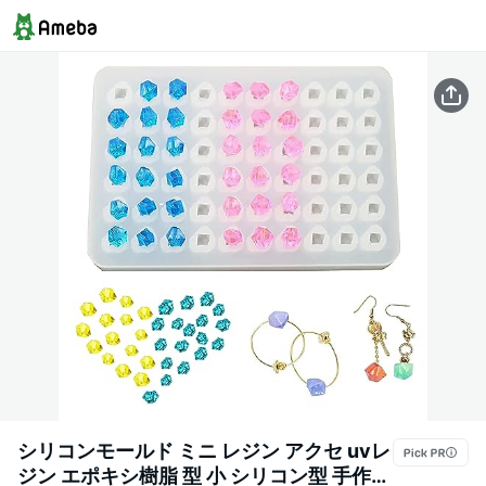
シリコンモールド ミニ レジン アクセ uvレ
ジン エポキシ樹脂 型 小 シリコン型 手作り