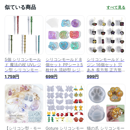
似ている商品
すべて見る
5個 シリコンモール
シリコンモールド 8
シリコンモールド レ
ド 魔法の杖 UVレジ
個セット PPシート5
ジン 16個セット 穴
ン型 シリコンモール
枚付き 流砂型 レジ
あき 長方形 正方形
ド 再利用可能DIYエ
ン セット ソフトモ
丸 ハート UVレジン
1,759円
699円
999円
ポキシ樹脂鋳造型 魔
ールド uvレジン エ
型 エポキシ樹脂 粘
法の杖手作り 装飾品
ポキシ樹脂 DIY手作
土 石膏 抜き型 ペン
DIY 道具 手芸品 モー
り かわいい ペンダ
ダント ピアス イヤ
ルド UVレジン型 シ
ント アクセサリー
リング ネックレス
リコンモールド かわ
装飾 再利用可能 (A)
キーホルダー アクセ
いい アクセサリー
サリー DIY手作り 再
装飾 (01)
利用可能 (16個セッ
ト)
【シリコン型・モー
Goture シリコンモー
猫の爪 シリコンモー