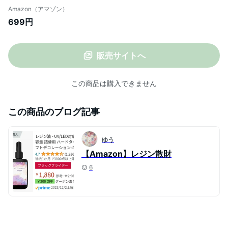
DIY パーツ 再利用可能 樹脂 粘土 アクセサ
Amazon（アマゾン）
リー イヤリング ピアス 宝石 鉱石 アクセサ
699円
リー 装飾 60穴 レジン モールド
販売サイトへ
この商品は購入できません
この商品のブログ記事
ゆう
【Amazon】レジン散財
6