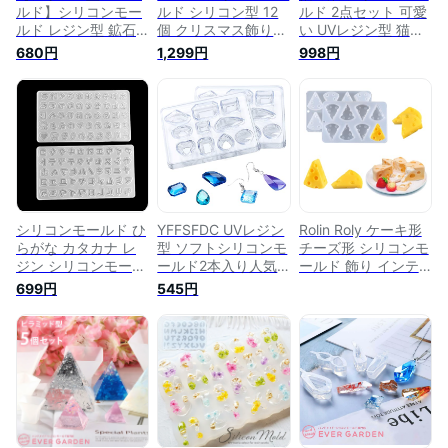
ルド】シリコンモー
ルド シリコン型 12
ルド 2点セット 可愛
ルド レジン型 鉱石
個 クリスマス飾り
い UVレジン型 猫の
ストーン 天然石 ポ
レジン型 レジン パ
肉球 ソフトモールド
680円
1,299円
998円
イント水晶 粘土型
ーツ アクセサリー
パーツ シリコン型
UVレジン LEDレジン
素材 型 UVレジン
置物 装飾 樹脂 抜き
エポキシ樹脂 アロマ
DIY手作り かわいい
型 ハンドメイド 手
ストーン 手芸 手作
ペンダント アクセサ
作り アクセサリー
り
リー 装飾 再利用可
DIY 手作り プレゼン
能
ト 再利用可能 (2点セ
ット)
シリコンモールド ひ
YFFSFDC UVレジン
Rolin Roly ケーキ形
らがな カタカナ レ
型 ソフトシリコンモ
チーズ形 シリコンモ
ジン シリコンモール
ールド2本入り人気
ールド 飾り インテ
ド レジン モールド
ハンドメイド 鏡面宝
リア 立体型 DIY手作
699円
545円
DIY手作り かわいい
石型 ジュエリー 小
り レジン UV シリコ
ペンダント アクセサ
さい ネックレス イ
ン エポキシ樹脂 ソ
リー キーホルダー
ヤリング ピアス作成
フトモールド かわい
レジン モールド 装
レジン 石膏 手作り
い 食玩 粘土 装飾 再
飾 再利用可能 日本
樹脂 粘土 道具再利
利用可能(チーズ形)
語
用可能