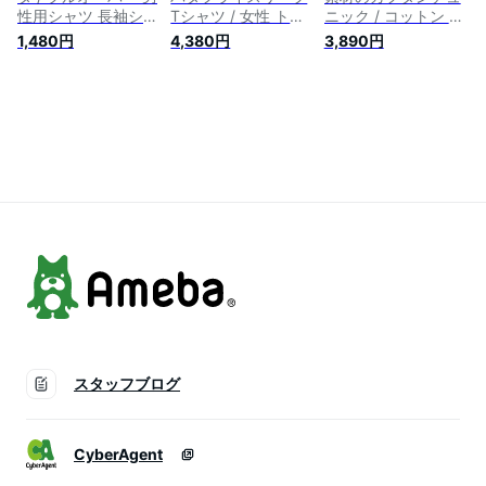
性用シャツ 長袖シャ
Tシャツ / 女性 トッ
ニック / コットン ウ
ツ TIRAKITA(ティラ
プス 7分袖 ストレッ
ッドブロック フリー
1,480円
4,380円
3,890円
キタ) メンズ エスニ
チ ヨガ TIRAKITA(テ
サイズ セット
ック衣料 アジアンフ
ィラキタ) 半袖 レデ
TIRAKITA(ティラキ
ァッション エスニッ
ィース エスニック
タ) 半袖 レディース
クファッション
アジアン エスニック
エスニック アジアン
衣料 アジアンファッ
トップス エスニック
ション エスニックフ
衣料 アジアンファッ
ァッション
ション エスニックフ
ァッション
スタッフブログ
CyberAgent