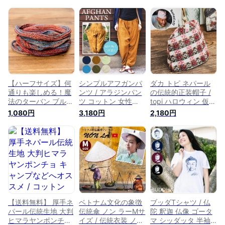
【ハーフサイズ】何
シンプルアフガンパ
ダカ トピ ネパール
通りも楽しめる！魔
ンツ / アラジンパン
の伝統的正装帽子 /
法のターバン ブルー
ツ コットン 女性
topi ハロウィン 仮装
×オレンジ / コット
TIRAKITA(ティラキ
TIRAKITA(ティラキ
1,080円
3,180円
2,180円
ン ヘアバンド 帽子
タ) アジア エスニッ
タ) 個性的おもしろ
ニット帽
ク エスニック衣料
アジア アジアン 面
TIRAKITA(ティラキ
アジアンファッショ
白 エスニック衣料
タ) アジア アジアン
ン エスニックファッ
アジアンファッショ
ネパール エスニック
ション
ン エスニックファッ
衣料 アジアンファッ
ション【レビューで
ション エスニックフ
500円クーポン プレ
ァッション
ゼント】
【送料無料】 厚手ネ
ベトナム文化の象徴
ブッダTシャツ / 仏
パール伝統生地 大判
伝統傘 ノン ラーMサ
陀 釈迦 仏像 ゴータ
ヒマラヤンポンチョ
イズ / 伝統衣装 ノン
マ シッダッタ 半袖