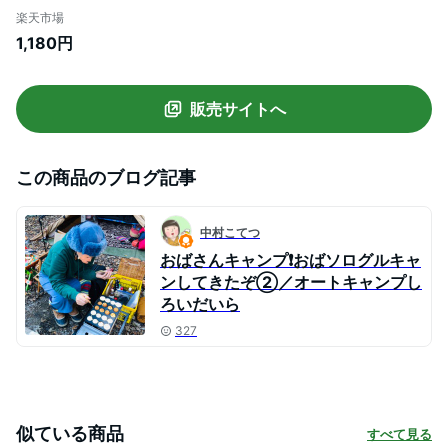
パール 帽子 エスニック衣料 アジアンファ
楽天市場
ッション エスニックファッション
1,180円
販売サイトへ
この商品のブログ記事
中村こてつ
おばさんキャンプ❗️おばソログルキャ
ンしてきたぞ②／オートキャンプし
ろいだいら
327
似ている商品
すべて見る