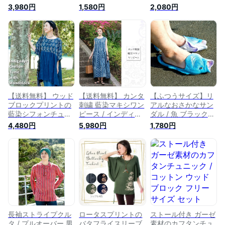
キャンプなどへオス
ラー エコ ナチュラ
ユニセックス ネパー
3,980円
1,580円
2,080円
スメ / コットン アウ
ル TIRAKITA(ティラ
ルTシャツ
ター トップス フェ
キタ) おもしろ帽子
TIRAKITA(ティラキ
ス TIRAKITA(ティラ
アジア アジアン 面
タ) アジアのTシャツ
キタ) エスニック ア
白 ネパール エスニ
メンズ レディース
ジア エスニック衣料
ック衣料 アジアンフ
エスニック衣料 アジ
アジアンファッショ
ァッション エスニッ
アンファッション エ
ン エスニックファッ
クファッション【レ
スニックファッショ
ション
ビューで500円クー
ン【レビューで500
ポン プレゼント】
円クーポン プレゼン
ト】
【送料無料】 ウッド
【送料無料】 カンタ
【ふつうサイズ】リ
ブロックプリントの
刺繍 藍染マキシワン
アルなおさかなサン
藍染シフォンチュニ
ピース / インディゴ
ダル / 魚 ブラックバ
ック / コットン
TIRAKITA(ティラキ
ス エスニック お魚
4,480円
5,980円
1,780円
TIRAKITA(ティラキ
タ) レディース エス
サンダル
タ) レディース エス
ニック アジアン 女
TIRAKITA(ティラキ
ニック アジアン 半
性 トップス ノース
タ) 靴 インド アジア
袖 トップス エスニ
リーブ エスニック衣
レディース エスニッ
ック衣料 アジアンフ
料 アジアンファッシ
ク衣料 アジアンファ
ァッション エスニッ
ョン エスニックファ
ッション エスニック
クファッション
ッション
ファッション
長袖ストライプクル
ロータスプリントの
ストール付き ガーゼ
タ / プルオーバー 男
バタフライスリーブ
素材のカフタンチュ