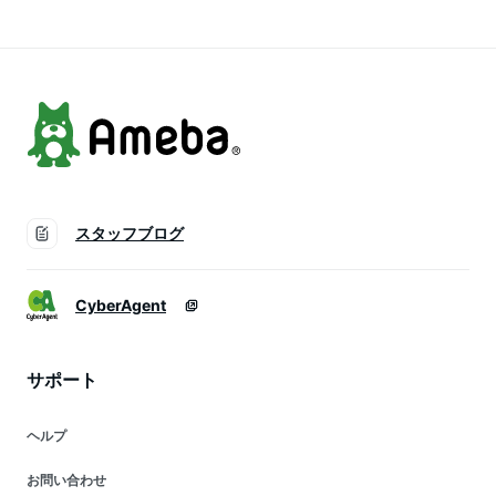
ードスキンタイツ ト
温 冬 超伸び ストレ
色 防寒 超伸び スト
レンカ 送料無料
ッチ ギフト
レッチ ヌードスキン
タイツ ストッキング
スタッフブログ
CyberAgent
サポート
ヘルプ
お問い合わせ