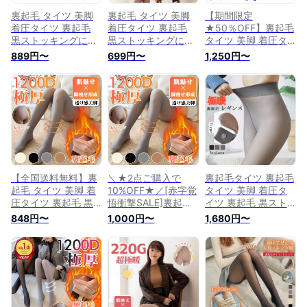
裏起毛 タイツ 美脚
裏起毛 タイツ 美脚
【期間限定
着圧タイツ 裏起毛
着圧タイツ 裏起毛
★50％OFF】裏起毛
黒ストッキングにし
黒ストッキングにし
タイツ 美脚 着圧タ
か見えない 透け感
か見えない 透け感
イツ 裏起毛 黒スト
889円〜
699円〜
1,250円〜
ベージュ フェイクタ
ベージュ フェイクタ
ッキングにしか見え
イツ 大きいサイズ
イツ 大きいサイズ
ない 透け感 ベージ
レギンス 暖か フェ
レギンス 暖か フェ
ュ フェイクタイツ
イクストッキング 着
イクストッキング 着
大きいサイズ レギン
圧 裏起毛タイツ 肌
圧 裏起毛タイツ 肌
ス 暖か フェイクス
色 暖かい 細見え 防
色 暖かい 細見え 防
トッキング 着圧 裏
寒 保温 冬 超伸び ス
寒 保温 冬 超伸び ス
起毛タイツ 肌色 暖
トレッチ ヌードスキ
トレッチ ヌードスキ
かい 細見え 防寒 保
ンタイツ
ンタイツ
温 冬 超伸び ストレ
ッチ ヌードスキンタ
【全国送料無料】裏
＼★2点ご購入で
裏起毛タイツ 裏起毛
イツ
起毛 タイツ 美脚 着
10%OFF★／[赤字覚
タイツ 美脚 着圧タ
圧タイツ 裏起毛 黒
悟衝撃SALE]裏起毛
イツ 裏起毛 黒スト
ストッキングにしか
タイツ 美脚 着圧タ
ッキングにしか見え
848円〜
1,000円〜
1,680円〜
見えない 透け感 フ
イツ 裏起毛 黒スト
ない 透け感 フェイ
ェイクタイツ 暖か
ッキングにしか見え
クタイツ 大きいサイ
フェイクストッキン
ない 透け感 フェイ
ズ レギンス お腹周
グ 着圧 裏起毛タイ
クタイツ 暖か フェ
りまで暖かい ハイウ
ツ 肌色 防寒 保温 冬
イクストッキング 着
ェスト 暖か 着圧 肌
超伸び ストレッチ
圧 裏起毛タイツ 肌
色 防寒 保温 冬 超伸
ヌードスキンタイツ
色 防寒 保温 冬 超伸
び ストレッチ ヌー