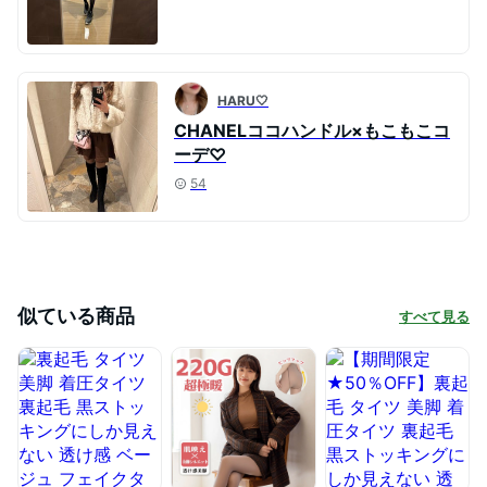
HARU🤍
CHANELココハンドル×もこもこコ
ーデ♡
54
似ている商品
すべて見る