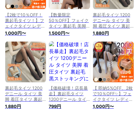
び ストレッチ ヌー
ドスキンタイツ
ドスキンタイツ
【2枚で10％OFF！
【数量限定
裏起毛タイツ 1200
裏起毛タイツ！】フ
50％OFF】フェイク
デニール タイツ 美
ェイクタイツ レディ
タイツ 裏起毛 美脚
脚 着圧タイツ 裏起
ース 1200デニール
80D/220D 着圧タイ
毛 黒ストッキングに
1,000円〜
1,500円〜
1,880円
裏起毛 タイツ 着圧
ツ 裏起毛 黒ストッ
しか見えない 透け感
タイツ 黒ストッキン
キングにしか見えな
フェイクタイツ 裏起
グ にしか見えない
い 透け感 ベージュ
毛 暖か フェイクス
ベージュ 暖か フェ
フェイクタイツ 大き
トッキング 着圧 タ
イクストッキング 着
いサイズ レギンス
イツ 防寒 保温 冬 超
圧 肌色 防寒 保温 超
暖か フェイクストッ
伸び ストレッチ ヌ
伸び ストレッチ ヌ
キング 着圧 裏起毛
ードスキンタイツ ト
ードスキンタイツ ス
タイツ 肌色 暖かい
レンカ 送料無料
トッキング 暖かい
細見え 防寒 保温 冬
超伸び ストレッチ
裏起毛タイツ 1200
【価格破壊！店長暴
【 即納5%OFF、2枚
デニール タイツ 美
走】裏起毛タイツ
で10％OFF✨】フェ
脚 着圧タイツ 裏起
1200デニール タイ
イクタイツ レディー
毛 黒ストッキングに
ツ 美脚 着圧タイツ
ス 1200デニール 裏
1,880円
799円
1,000円〜
しか見えない 透け感
裏起毛 黒ストッキン
起毛 タイツ 美脚 着
フェイクタイツ 裏起
グにしか見えない 透
圧 タイツ 黒ストッ
毛 暖か フェイクス
け感 フェイクタイツ
キング にしか見えな
トッキング 着圧 タ
暖か フェイクストッ
い 透け感 ベージュ
イツ 防寒 保温 冬 超
キング 着圧 裏起毛
暖かい フェイクスト
伸び ストレッチ ヌ
タイツ 肌色 防寒 保
ッキング 着圧 黒 肌