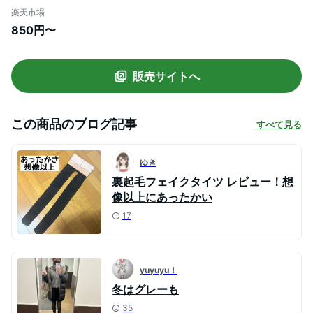
黒ストッキングにしか見えない 透け感 ベ
楽天市場
ージュ フェイクタイツ 大きいサイズ レギ
850円〜
ンス 暖か フェイクストッキング 着圧 裏起
毛 タイツ 保温 冬 超伸び ストレッチ ヌー
ド スキンタイツ
販売サイトへ
この商品のブログ記事
すべて見る
ゆき
裏起毛フェイクタイツ レビュー！想
像以上にあったかい
17
yuyuyu！
冬はグレーも
35