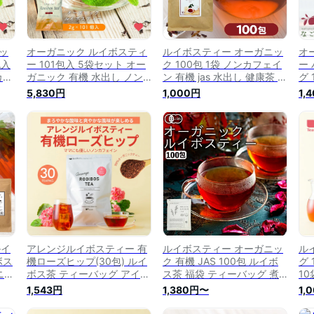
ッ
オーガニック ルイボスティ
ルイボスティー オーガニッ
オ
包入
ー 101包入 5袋セット オー
ク 100包 1袋 ノンカフェイ
ー
カフ
ガニック 有機 水出し ノン
ン 有機 jas 水出し 健康茶 ル
グ
ィー
カフェイン ティーバッグ テ
イボス ハーブティー 茶 お
J
5,830円
1,000円
1,
AS
ィーパック ハーブティー お
茶 オーガニックルイボステ
フ
ィー
茶 ルイボス茶 紅茶 送料無
ィー 有機ルイボスティー テ
活
茶
料
ィーバッグ 安全 妊婦 ルイ
ボ
 )
ボス茶 オーガニックティー
ィ
カーミエン
フ
パ
ルイ
アレンジルイボスティー 有
ルイボスティー オーガニッ
ル
ボス
機ローズヒップ(30包) ルイ
ク 有機 JAS 100包 ルイボ
グ 
ニッ
ボス茶 ティーバッグ アイス
ス茶 福袋 ティーバッグ 煮
1
AS
ティー ハーブティー マタニ
出し 水出し アイスティー
イ
1,543円
1,380円〜
1,
ック
ティ 妊婦 お茶 紅茶 美容茶
ハーブティー お茶 紅茶 美
ラ
康
健康茶 ノンカフェイン ルイ
容茶 健康茶 ノンカフェイン
水