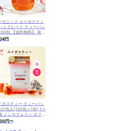
ーガニック ルイボスティ
 ハイグレード ティーバッ
 100包 【送料無料】 有機
AS なごみ メガ盛り ノンカ
404円
ェイン カフェインレス 妊
 お茶 ハーブティー ルイ
ス茶 紅茶 温活 マタニテ
 100個入り ランキング ギ
ト 健康茶 健康飲料 コス
 まろやか 美容茶
イボスティー ティーバッ
101包入(100包＋1包) 1〜
0袋 ノンカフェイン カフェ
ンレス ハーブティー ミネ
000円〜
ル お茶 ルイボス茶 紅茶
出し 冷茶 ギフト お得 健