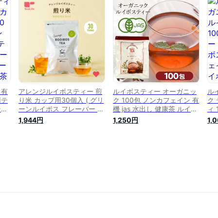
娠中
ボス ダイエットティー
ふくちゃ がぶ飲み ルイボス
康
ティー ruibosu
送
 有
アレンジルイボスティー 煎
ルイボスティー オーガニッ
ル
用テ
り米 カップ用30個入 ( グリ
ク 100包 ノンカフェイン 有
ク
ンカ
ーンルイボス フレーバー テ
機 jas 水出し 健康茶 ルイボ
ィ 
ヒッ
ィーバッグ 4g×30包 ノン
ス ルイボスティ ハーブティ
ー
1,944円
1,250円
1,
ハー
カフェイン カフェインレス
ー 茶 お茶 カフェイン 有機
ル
ガニ
水出し 玄米 玄米茶 ハーブ
栽培 ティーバッグ 安全 妊
ェ
 テ
ティー ルイボス 有機グリー
婦 体に良い ルイボス茶 オ
ス 
ィー
ンルイボス 紅茶 お茶 ティ
ーガニックティー カーミエ
ーパック 送料無料 ) ティー
ン
ライフ