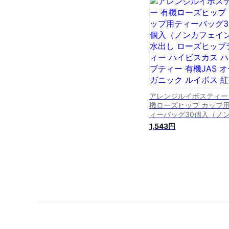
美容 妊婦 お茶 ママ 妊
送料無料 1000円
アレンジルイボスティー
機ローズヒップ カップ
ィーバッグ30個入（ノ
フェイン 水出し ローズ
1,543円
プティー ハイビスカス 
ブティー 有機JAS オー
ック ルイボス 紅茶 お茶
ィーパック 送料無料 テ
ライフ）