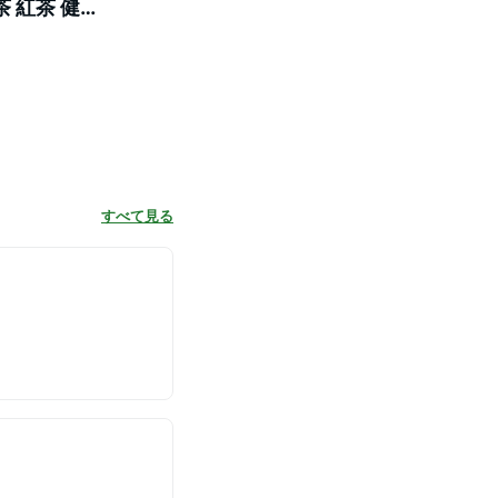
 紅茶 健
賞》
すべて見る