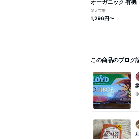
オーガニック 有機
康飲料 健康茶 お茶
楽天市場
1,296円〜
この商品のブログ