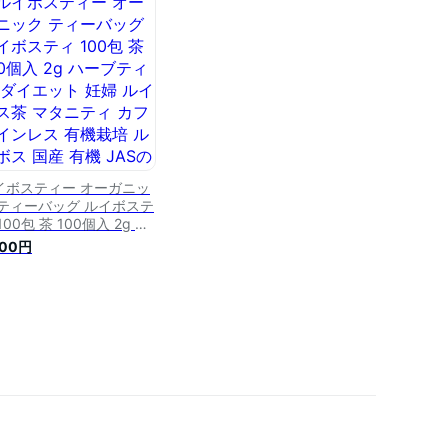
茶 大容量 ティーパック
料無料 ティーライフ
イボスティー オーガニッ
 ティーバッグ ルイボステ
100包 茶 100個入 2g ハ
ブティー ダイエット 妊婦
000円
イボス茶 マタニティ カフ
インレス 有機栽培 ルイボ
国産 有機 JAS