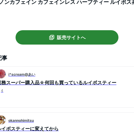
 ノンカフェイン カフェインレス ハーブティー ルイボス茶
 ティーバッグ ティーパック 送料無料 ) 《ランキング受
販売サイトへ
記事
i*scream@あい
業務スーパー購入品☆何回も買っているルイボスティー
4
okannohimitsu
ルイボスティーに変えてから