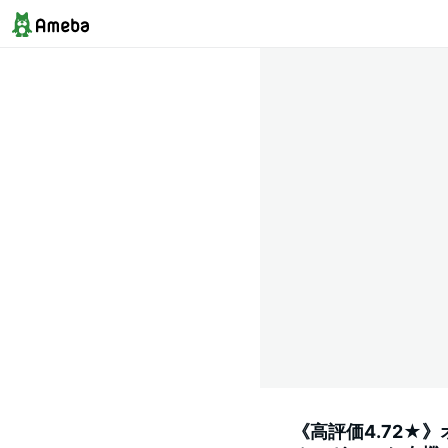
《高評価4.72★》