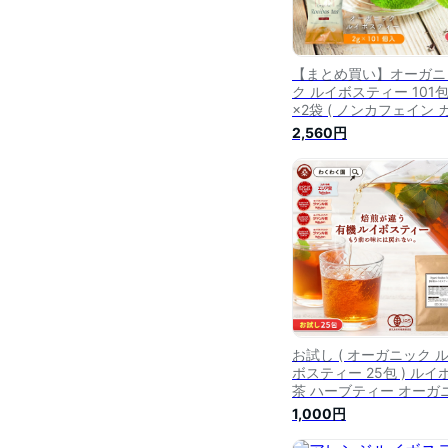
【まとめ買い】オーガニ
ク ルイボスティー 101
×2袋 ( ノンカフェイン 
ェインレス ルイボステ
2,560円
オーガニック 有機 有機J
水出し ティーバッグ テ
パック ハーブティー お
ルイボス茶 紅茶 送料無料
お試し ( オーガニック 
ボスティー 25包 ) ルイ
茶 ハーブティー オーガ
クルイボスティー 有機 J
1,000円
ティーバッグ ティーパ
ノンカフェイン 授乳 健