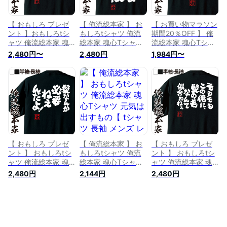
系】
【 おもしろ プレゼ
【 俺流総本家 】 お
【 お買い物マラソン
ント 】おもしろtシ
もしろtシャツ 俺流
期間20％OFF 】 俺
ャツ 俺流総本家 魂
総本家 魂心Tシャツ
流総本家 魂心Tシャ
心Tシャツ 髪はなく
触るな危険【 tシャ
ツ 元ロン毛【短髪
2,480円〜
2,480円
1,984円〜
とも、神がかってる
ツ 長袖 メンズ レデ
坊主 ハゲ 自虐 イメ
【 tシャツ 長袖 メン
ィース 漢字 文字 メ
チェン おもしろ雑貨
ズ レディース 漢字
ッセージtシャツおも
漢字 文字Tシャツ お
文字 メッセージtシ
しろ雑貨 一言系】
もしろ プレゼント
ャツおもしろ雑貨 ハ
面白 メッセージtシ
ゲ系】
ャツ 文字tシャツ 長
袖 大きいサイズ
】
【 おもしろ プレゼ
【 俺流総本家 】 お
【 おもしろ プレゼ
ント 】 おもしろtシ
もしろtシャツ 俺流
ント 】 おもしろtシ
ャツ 俺流総本家 魂
総本家 魂心Tシャツ
ャツ 俺流総本家 魂
心Tシャツ 髪なんか
元気は出すもの【 t
心Tシャツ そもそも
2,480円
2,144円
2,480円
必要ねぇんだよ！【
シャツ 長袖 メンズ
この俺に、髪の毛な
文字Tシャツ 長袖 ふ
レディース 漢字 文
んて似合わねえ【 t
ざけtシャツ 景品 二
字 メッセージtシャ
シャツ 長袖 メッセ
次会 ジョーク ハゲ
ツおもしろ雑貨 ポジ
ージtシャツおもしろ
メッセージtシャツ
ティブ・やる気系】
雑貨 文字tシャツ 面
おもしろ雑貨 オリジ
白いtシャツ 送料無