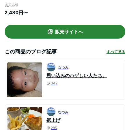
長袖 メンズ レディース 漢字 文字 メッセー
楽天市場
ジtシャツおもしろ雑貨 ハゲ 河童 坊主 ボ
2,480円〜
ーズ 短髪 髪型 ハゲ系】
販売サイトへ
この商品のブログ記事
すべて見る
なつみ
思い込みのハゲしい人たち。
342
なつみ
裾上げ
285