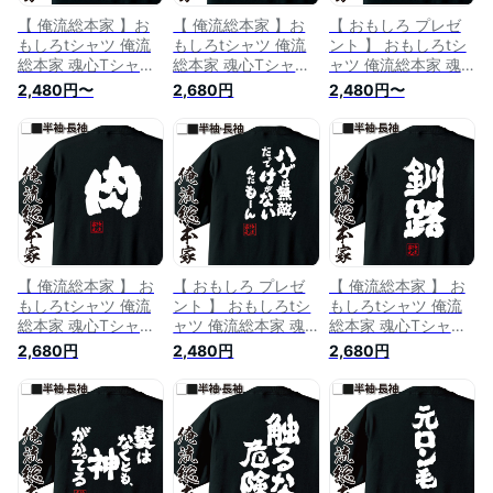
【 俺流総本家 】お
【 俺流総本家 】お
【 おもしろ プレゼ
もしろtシャツ 俺流
もしろtシャツ 俺流
ント 】 おもしろtシ
総本家 魂心Tシャツ
総本家 魂心Tシャツ
ャツ 俺流総本家 魂
ハゲじゃなくてボー
禿げない頭皮はない
心Tシャツ ハゲじゃ
2,480円〜
2,680円
2,480円〜
ズです!【 tシャツ メ
【 tシャツ 長袖 メン
ぁないよ！河童だ
ッセージtシャツ お
ズ レディース 名言
よ！【 tシャツ 長袖
もしろ雑貨 文字tシ
漢字 文字 メッセー
メンズ レディース
ャツ 長袖 ジョークT
ジtシャツ 文字tシャ
名言 文字 メッセー
シャツ 日本語tシャ
ツ 面白 プレゼント
ジtシャツ おもしろ
ツ ネタtシャツ お笑
白 黒 面白 バックプ
雑貨 文字tシャツ ハ
い ネタ ハゲ系】
リント おもしろ ハ
ゲ系】
ゲ ハゲ系】
【 俺流総本家 】 お
【 おもしろ プレゼ
【 俺流総本家 】 お
もしろtシャツ 俺流
ント 】 おもしろtシ
もしろtシャツ 俺流
総本家 魂心Tシャツ
ャツ 俺流総本家 魂
総本家 魂心Tシャツ
肉【 tシャツ 長袖 メ
心Tシャツ ハゲは無
釧路【 tシャツ 長袖
2,680円
2,480円
2,680円
ンズ レディース 漢
敵！だってけがない
メンズ レディース
字 文字 メッセージt
んだもーん【坊主 お
漢字 文字 メッセー
シャツおもしろ雑貨
もしろ雑貨 漢字 文
ジtシャツおもしろ雑
デブ系】
字Tシャツ おもしろ
貨 方言・地名系】
プレゼント 面白 メ
ッセージtシャツ 文
字tシャツ 長袖 ハゲ