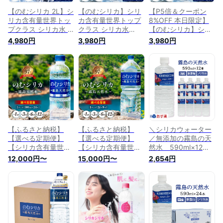
【のむシリカ 2L】シ
【のむシリカ】シリ
【P5倍＆クーポン
リカ含有量世界トッ
カ含有量世界トップ
8%OFF 本日限定】
プクラス シリカ水 2
クラス シリカ水
【のむシリカ】シリ
リットル 天然水 ミ
500ml 24本 天然水
カ含有量世界トップ
4,980円
3,980円
3,980円
ネラルウォーター 飲
ミネラルウォーター
クラス シリカ水
むシリカ 飲むシリカ
飲むシリカ 飲むシリ
500ml 24本 天然水
天然水 霧島 シリカ
カ天然水 霧島 シリ
ミネラルウォーター
2l 国産 防災 ケイ素
カ 国産 防災 ケイ素
飲むシリカ 飲むシリ
無添加 美容 健康 送
無添加 美容 健康 送
カ天然水 霧島 シリ
料無料 大容量 長期
料無料 長期保存 水
カ 国産 防災 ケイ素
保存 まとめ買い 定
500mlペットボトル
無添加 美容 健康 送
期便 水シリカ
まとめ買い 定期便
料無料 長期保存 水
500mlペットボトル
まとめ買い 定期便
【ふるさと納税】
【ふるさと納税】
＼シリカウォーター
【選べる定期便】
【選べる定期便】
／無添加の霧島の天
【シリカ含有量世界
【シリカ含有量世界
然水 590ml×12
トップクラス】シリ
トップクラス】のむ
本 ナチュラルミネ
12,000円〜
15,000円〜
2,654円
カ水 水 天然水
シリカ 2L×9本セッ
ラルウォーター/霧島
500ml×24本 選べる
ト 選べる内容量 ミ
天然水/あす楽/中硬
内容量 ミネラルウォ
ネラルウォーター の
水/シリカ含有/ミネ
ーター のむシリカ
むシリカ 飲むシリカ
ラル豊富な天然水/シ
飲むシリカ 中硬水
中硬水 シリカ 2リッ
リカウォーター/霧島
シリカ 霧島の天然水
トル 霧島の天然水
山系/飲むシリカ水/
ふるさと 人気 おす
ふるさと 人気 おす
のむシリカ水/ペット