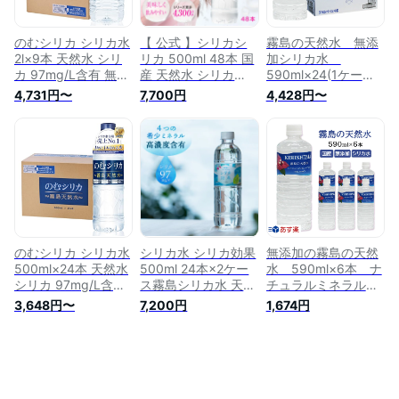
すめ 贈答 ギフト お
すめ 贈答 ギフトプ
ボトル/おしゃれ/霧
裾分け プレゼント
レゼント 宮崎県 小
島シリカ天然水
宮崎県 小林市 送料
林市 送料無料
のむシリカ シリカ水
【 公式 】シリカシ
霧島の天然水 無添
無料
2l×9本 天然水 シリ
リカ 500ml 48本 国
加シリカ水
カ 97mg/L含有 無添
産 天然水 シリカ
590ml×24(1ケー
加 ミネラルウォータ
（ケイ素）シリカ水
ス) ナチュラルミネ
4,731円〜
7,700円
4,428円〜
ー 霧島天然水 中硬
のむシリカ 水 ペッ
ラルウォーター/あす
水 ミネラル ケイ素
トボトル ナチュラル
楽/中硬水/シリカ含
国内製造
ミネラルウォーター
有/ミネラル豊富な天
美容 長期保存 大容
然水/シリカウォータ
量
ー/霧島天然水/霧島
山系/飲む/のむ/シリ
カ水/ペットボトル/
おしゃれボトル/ケイ
素/珪素/国産/炭酸水
素イオン/美髪/美容
のむシリカ シリカ水
シリカ水 シリカ効果
無添加の霧島の天然
500ml×24本 天然水
500ml 24本×2ケー
水 590ml×6本 ナ
シリカ 97mg/L含有
ス霧島シリカ水 天然
チュラルミネラルウ
無添加 ミネラルウォ
シリカ水 ケイ素水
ォーター/霧島シリカ
3,648円〜
7,200円
1,674円
ーター 霧島天然水
シリカウォーター 珪
天然水あす楽/中硬
中硬水 ミネラル ケ
素水 イオン水 バナ
水/シリカ含有/ミネ
イ素 国内製造
ジウム水 バナジウム
ラル豊富な天然水/シ
天然水 お水 天然水
リカウォーター/霧島
天然 ミネラルウォー
天然水/霧島 水/飲
ター 無添加 ケイ素
む/のむ/シリカ水/ペ