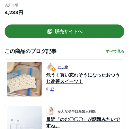
シリカ水 2リットル 天然水 ミネラルウォ
楽天市場
ーター 飲むシリカ 飲むシリカ天然水 霧島
4,233円
シリカ 2l 国産 防災 ケイ素 無添加 美容 健
康 送料無料 大容量 長期保存 まとめ買い 水
シリカ
販売サイトへ
この商品のブログ記事
すべて見る
にぃ嫁
危うく買い忘れそうになったおつう
じ改善スイーツ！
17
かんな＠辛口産婦人科医
最近「のむ〇〇〇」が話題みたいで
すね。