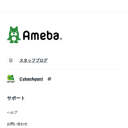
珪素 霧島 国産 美容
ットボトル/おしゃ
健康 ダイエット
れ/ケイ素/珪素/サル
（48本）
フェート/おすすめ/
人気/楽天/霧島山系
スタッフブログ
CyberAgent
サポート
ヘルプ
お問い合わせ