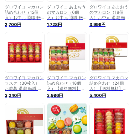
ダロワイヨ マカロン
ダロワイヨ あまおう
ダロワイヨ あまおう
詰め合わせ（12個
のマカロン（6個
のマカロン（18個
入）お中元 退職 転
入）お中元 退職 転
入）お中元 退職 転
職 異動 挨拶 お返し
職 異動 マカロン い
職 異動 お返し マカ
2,700円
1,728円
3,996円
マカロン スイーツ
ちご 苺 フルーツ ス
ロン いちご 苺 スイ
デザート 洋菓子 焼
イーツ 洋菓子 焼き
ーツ フルーツ 洋菓
き菓子 プレゼント
菓子 詰め合わせ プ
子 焼菓子 プレゼン
ギフト 贈り物 ブラ
レゼント ギフト 贈
ト ギフト 贈り物 個
イダル 挨拶 誕生日
り物 お返し 職場 御
包装 御祝 御礼 挨拶
卒園 御祝 御礼 出産
祝 御礼 挨拶 送別 誕
送別 退職 職場 誕生
内祝 快気祝 御見舞
生日 内祝 快気祝 御
日 出産 結婚 内祝 御
御供 職場 お取り寄
供 志 お取り寄せ 差
見舞 御供 志 お取り
せ 差し入れ 手土産
し入れ 手土産 人気
寄せ 差し入れ 手土
人気 個包装
個包装
産 人気
ダロワイヨ マカロン
ダロワイヨ マカロン
ダロワイヨ マカロン
ラスク（30枚入）
詰め合わせ（18個
詰め合わせ（24個
お歳暮 退職 転職 異
入）【送料無料】お
入）【送料無料】お
動 マカロン クッキ
中元 退職 転職 異動
中元 退職 転職 異動
3,240円
3,996円
5,400円
ー ラスク スイーツ
挨拶 お返し マカロ
マカロン スイーツ
洋菓子 焼き菓子 詰
ン スイーツ 洋菓子
デザート 洋菓子 焼
め合わせ プレゼント
焼き菓子 個包装 プ
き菓子 プレゼント
ギフト 贈り物 個包
レゼント ギフト 贈
ギフト 贈り物 挨拶
装 挨拶 退職祝 誕生
り物 職場 御見舞 退
退職 職場 お返し 御
日 送別 結婚 出産 内
職祝 ご挨拶 誕生日
祝 御礼 誕生日 結婚
祝 快気祝 御見舞 御
御祝 御礼 結婚 出産
内祝 御見舞 お取り