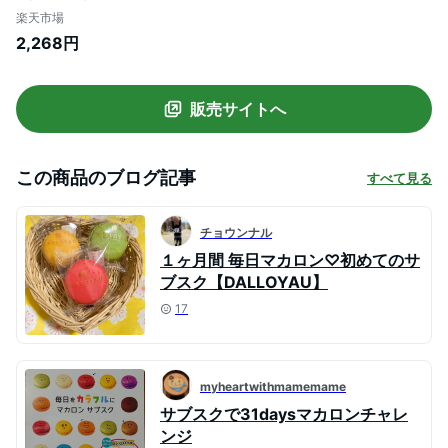
子 焼き菓子 プレゼント ギフト 贈り物 個包
楽天市場
装 お返し 職場 御祝 御礼 卒業 送別 誕生日
2,268円
結婚 出産 内祝 快気祝 御見舞 志 お取り寄
せ 差し入れ 手土産 人気 退職 転職 異動 母
の日
販売サイトへ
この商品のブログ記事
すべて見る
チョウンナル
１ヶ月間 毎日マカロン♡初めてのサ
ブスク【DALLOYAU】
17
myheartwithmamemame
サブスクで31daysマカロンチャレ
ンジ