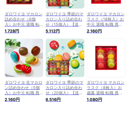
供 職場 お取り寄せ
内祝 お取り寄せ 差
寄せ 差し入れ 有名
差し入れ 手土産 人
し入れ 手土産 人気
手土産 人気 個包装
気
有名
セット
ダロワイヨ マカロン
ダロワイヨ 季節のマ
ダロワイヨ マカロン
詰め合わせ（6個
カロン入り詰め合わ
ラスク（18枚入）お
入）お中元 退職 転
せ（15個入）【送料
中元 退職 転職 異動
職 異動 お返し マカ
無料】お中元 マカロ
挨拶 お返し マカロ
1,728円
5,112円
2,160円
ロン 洋菓子 焼き菓
ン スイーツ 洋菓子
ン ラスク スイーツ
子 スイーツ プレゼ
プレゼント ギフト
洋菓子 焼き菓子 カ
ント ギフト ブライ
贈り物 挨拶 御祝 御
ラフル クッキー プ
ダル ウェディング
礼 送別 誕生日 結婚
レゼント ギフト 贈
挨拶 御礼 御祝 誕生
御見舞 出産 内祝 ビ
り物 詰合せ 個包装
日 結婚 出産 内祝 御
ジネス 職場 お取り
ご挨拶 送別 退職 誕
見舞 御供 ビジネス
寄せ 差し入れ 人気
生日 結婚 出産 内祝
お取り寄せ 手土産
土産 有名 個包装 退
御見舞 お取り寄せ
差し入れ 人気 有名
職 転職 異動 母の日
差し入れ 手土産 人
個包装
父の日
気 御礼
ダロワイヨ 生マカロ
ダロワイヨ 季節のマ
ダロワイヨ マカロン
ン詰め合わせ（5個
カロン入り詰め合わ
ラスク（8枚入）お
入）お中元 転職 異
せ（20個入）【送料
歳暮 退職 転職 異動
動 洋菓子 焼き菓子
無料】お中元 マカロ
焼菓子 マカロン ラ
2,160円
6,516円
1,080円
ひんやり お菓子 ス
ン スイーツ 洋菓子
スク クッキー スイ
イーツ マカロン プ
焼き菓子 プレゼント
ーツ 洋菓子 詰め合
レゼント プチ ギフ
ギフト 贈り物 御祝
わせ プレゼント ギ
ト 贈り物 かわいい
御礼 送別 挨拶 誕生
フト 贈り物 個包装
挨拶 御祝 御礼 送別
日 出産 結婚 内祝 職
挨拶 退職 職場 誕生
職場 退職 誕生日 快
場 お取り寄せ 差し
日 出産内祝 快気祝