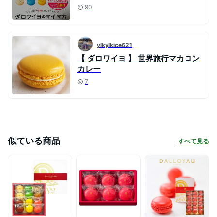
90
ylkylkice621
【 ダロワイヨ 】 世界旅行マカロン
カレー
7
似ている商品
すべて見る