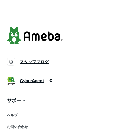
気祝 挨拶 内祝 結婚
入れ 人気 手土産 個
御見舞 お取り寄せ
お取り寄せ 差し入れ
包装 退職 転職 異動
差し入れ 有名 土産
手土産 人気 有名 入
母の日 父の日 暑中
人気 御礼 カラフル
学 卒業
見舞
ハロウィン
スタッフブログ
CyberAgent
サポート
ヘルプ
お問い合わせ