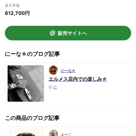
フト シルバー金具 ハンドバッグ U刻印 新
楽天市場
品未使用(HERMES Picotin Lock 18 PM
612,700円
Cargo Pockets Nata Toile H/Veau Swift
Silver HW Handbag[EXCELLENT]
[Authentic])【あす楽対応】#よちか
販売サイトへ
にーな☆
のブログ記事
にーな☆
エルメス店内での楽しみ☆
11
この商品のブログ記事
よーこ