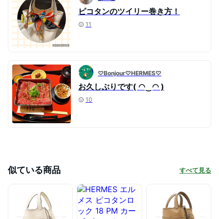
ピコタンのツイリー巻き方！
11
♡Bonjour♡HERMES♡
お久しぶりです( ◠‿◠ )
10
似ている商品
すべて見る