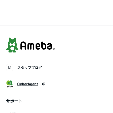
SWIFT SILVER
バッグ W刻印 新品
印 新品(HERMES
HARDWARE【中古】
(HERMES Picotin
Picotin Lock 18 PM
Lock 18 PM Cargo
Cargo Pockets
Pockets Noir
Etoupe/Nata Toile
(Black) Toile
Goeland/Veau Swift
Goeland/Veau Swift
Gold HW
Gold HW
Handbag[BRAND
Handbag[BRAND
NEW])【あす楽対
NEW][Authentic]) #
応】#よちか
よちか
スタッフブログ
CyberAgent
サポート