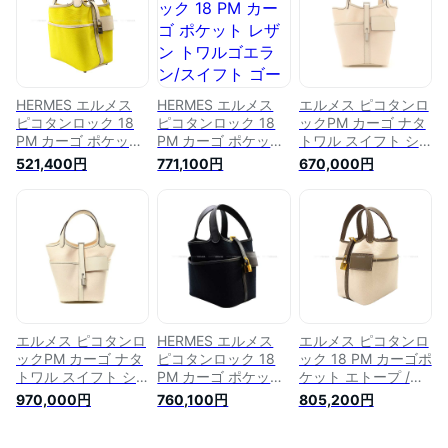
PM Cargo Pockets
Cargo Pockets
Picotin Lock 18 PM
Desert/Sesame
Raisin Toile
Cargo Pockets Noir
Toile H/Veau Swift
Goeland/Veau Swift
(Black) Toile
Handbag)【あす楽
Silver HW
Goeland/Veau Swift
対応】#よちか
Handbag[BRAND
Silver HW
NEW][Authentic])
Handbag[EXCELLENT
HERMES エルメス
HERMES エルメス
エルメス ピコタンロ
【あす楽対応】#よ
[Authentic])
ピコタンロック 18
ピコタンロック 18
ックPM カーゴ ナタ
ちか
PM カーゴ ポケット
PM カーゴ ポケット
トワル スイフト シ
ジョーヌシトロン/ナ
レザン トワルゴエラ
ルバー金具 HERMES
521,400円
771,100円
670,000円
タ トワルゴエラン/
ン/スイフト ゴール
PICOTIN LOCK 18
スイフト シルバー金
ド金具 ハンドバッグ
CARGO NATA TOILE
具 ハンドバッグ U刻
U刻印 新品(HERMES
SWIFT SILVER
印 新品未使用
Picotin Lock 18 PM
HARDWARE
(HERMES Picotin
Cargo Pockets
Lock 18 PM Cargo
Raisin Toile
Pockets Jaune
Goeland/Veau Swift
Citron/Nata
Gold HW
Handbag[EXCELLENT]
Handbag[BRAND
[Authentic])【あす楽
NEW][Authentic])
エルメス ピコタンロ
HERMES エルメス
エルメス ピコタンロ
対応】#よちか
【あす楽対応】#よ
ックPM カーゴ ナタ
ピコタンロック 18
ック 18 PM カーゴポ
ちか
トワル スイフト シ
PM カーゴ ポケット
ケット エトープ /ナ
ルバー金具 HERMES
黒 (ブラック) トワル
タ トワルゴエラン/
970,000円
760,100円
805,200円
PICOTIN LOCK 18
ゴエラン/スイフト
スイフト ゴールド金
CARGO NATA TOILE
ゴールド金具 ハンド
具 ハンドバッグ B刻