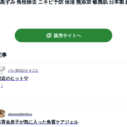
 黒ずみ 角栓除去 ニキビ予防 保湿 無添加 敏感肌 日本製
販売サイトへ
記事
パンダのひとりごと
最近のヒット♡
2
okannohimitsu
体育会息子が気に入った角質ケアジェル