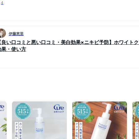
4
伊藤恵里
【良い口コミと悪い口コミ・美白効果×ニキビ予防】ホワイトクリ
効果・使い方