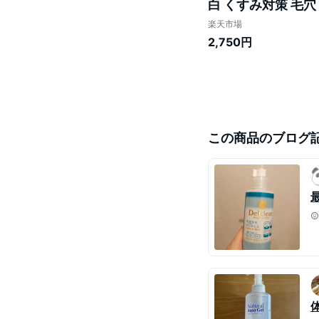
白 くすみ対策 毛穴
正規品
楽天市場
2,750円
この商品のブログ