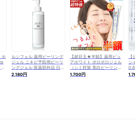
栓
ィ ホワイト プラセンタ ヒ
ーリング 背中 ひじ かかと
ゆ
感
アルロン酸 保湿成分 高配合
大容量 日本製
リ
日本製 医薬部外品 大容量
ュ
300g
 ホ
ルシフェル 薬用ピーリング
【超目玉★半額】薬用ピュ
【公
e
ジェル ニキビ予防用ピーリ
アホワイト ポロポロジェル
シ
 ニ
ングジェル 医薬部外品 日本
（シミ対策 美白ピーリング
0.
ケ
製 大容量 角質クリアジェル
ジェル 45g） 角質ケア 顔
ー
2,180円
1,700円
1,
 ゴ
角質ケア たっぷり使える
美白 ピーリング 毛穴 ゴマ
角
0g
250g
ーシュ トーンアップ ターン
湿
オーバー 角栓 黒ずみ 毛穴
品 
ケア 医薬部外品 白くま化粧
品【海外向け限定デザイ
ン】