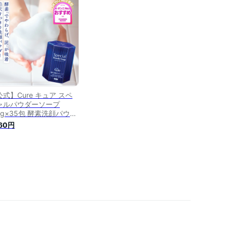
ず 人気 敏感肌 潤い ピー
ングジェル cure ゴマージ
式】Cure キュア スペ
ャルパウダーソープ
6g×35包 酵素洗顔パウダ
 毛穴 黒ずみ 角栓 ニキビ
760円
質ケア 泡洗顔 無添加 保
 クレイ配合 日本製 正規
Special Powder Soap