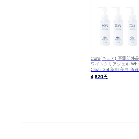
医薬部外品 角質 毛穴 角
黒ずみ ニキビ予防 清潔
保湿 乾燥 顔 全身 キュア
Cure(キュア) 医薬部外品
ワイトクリアジェル Whit
Clear Gel 薬用 美白 角質
キビ ピーリング ジェル 
4,620円
ア 角質ケア 角質取り 顔
マージュ キュア 公式 10
3本 セット