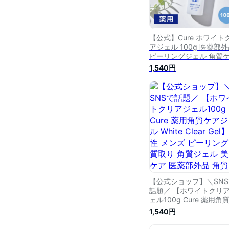
【公式】Cure ホワイト
アジェル 100g 医薬部
ピーリングジェル 角質
美白 くすみ対策 毛穴 黒
1,540円
み 角栓除去 ニキビ予防 
湿 無添加 敏感肌 日本製
＆全身用 正規品
【公式ショップ】＼SNS
話題／ 【ホワイトクリ
ェル100g Cure 薬用角
アジェル White Clear G
1,540円
男性 メンズ ピーリング 
質取り 角質ジェル 美白