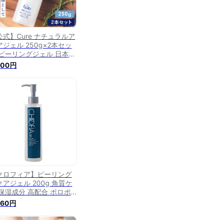
公式】Cure ナチュラルア
アジェル 250g×2本セッ
 ピーリングジェル 日本製
質ケア ゴマージュ 毛穴
500円
ずみ 角栓除去 くすみ対策
湿 無添加 敏感肌対応 全
使用OK スキンケア 正規
クロフィア】ピーリング
クアジェル 200g 角質ケ
 保湿成分 高配合 ポロポ
 ジェル 毛穴 黒ずみ くす
860円
 対策 角質落とし 角栓 顔
ディ ヒアルロン酸 柚子