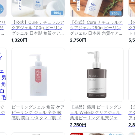
クリ
【公式】Cure ナチュラルア
【公式】Cure ナチュラルア
【
外品
クアジェル 100g ピーリン
クアジェル 250g ピーリン
ク
ケア
グジェル 日本製 角質ケア
グジェル 日本製 角質ケア
ト
ず
ゴマージュ 毛穴 黒ずみ 角
ゴマージュ 毛穴 黒ずみ 角
角
1,320円
2,750円
5,
保
栓除去 くすみ対策 保湿 無
栓除去 くすみ対策 保湿 無
黒
 顔
添加 敏感肌対応 全身使用
添加 敏感肌対応 全身使用
保
OK スキンケア 正規品
OK スキンケア 正規品
身
品
で
ピーリングジェル 角質 ケア
【単品】薬用 ピーリングジ
【
アジ
ピーリング ジェル 全身 敏
ェル WEEED クリアジェル |
ア
質ケ
感肌 美白 むきタマゴ肌 メ
薬用ピーリング 毛穴ジェル
ア
el】
ンズ も使える ポロポロ リ
角質ケア 無添加 顔 全身 角
ロ
2,750円
2,
角
ベル しみ くすみ 黒ずみ そ
質 ニキビ くすみ 黒ずみ 角
み
ケア
ばかす ニキビ 対策 顔 ボデ
質肥厚 毛穴 ケア 透明感 ピ
ボ