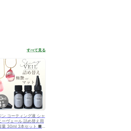
すべて見る
ジン コーティング液 シャ
ニーヴェール 詰め替え用
量 30ml 3本セット ■