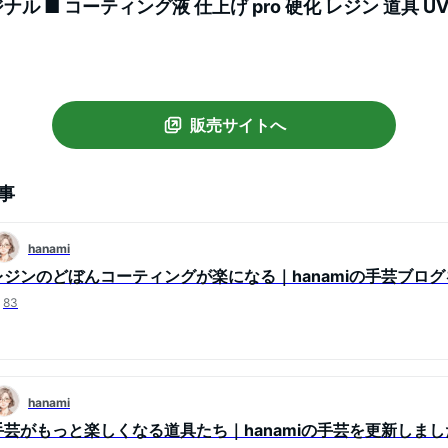
ジナル ■ コーティング液 仕上げ pro 硬化 レジン 道具 U
ト 工具 ハンドメイド 手芸 手作り ■
販売サイトへ
事
hanami
レジンのどぼんコーティングが楽になる｜hanamiの手芸ブロ
83
hanami
手芸がもっと楽しくなる道具たち｜hanamiの手芸を更新しまし