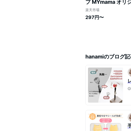
プ MYmama オリ
ジン液 uv クラフ
楽天市場
297円〜
hanami
のブログ記