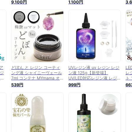
外線硬化 レジンクラフト ハ
フト ハンドメイド アクセサ
ど
9,100円
1,100円
3,
ー
ンドメイド アクセサリー セ
リー
M
ーパ
ット まとめ買い
テ
ーテ
ー
ン液
L
補強
補
yr
芸 
ア
どぼん と レジン コーティ
UVレジン液 uv レジン レジ
LE
レジ
ング液 シャイニーヴェール
ン液 125g【新登場】
レ
 紫
7ml コンテナ MYmama オ
UV/LED対応レジン液 レジ
ト 
クラ
リジナル ■ クリア マット
ン道具セット 大容量 高い透
コ
539円
999円
66
セサ
コーティング どぼん液 ドボ
明 ハードタイプ成形 DIY手
ト
ン液 スーパーシャイニーコ
作り急速に硬化 装飾&置物
ジン
ート コーティング剤 UV
レジン道具 調色パレット
樹
LED レジン液 トップコート
ピア
補強 シャイニーベール myr
rur
■