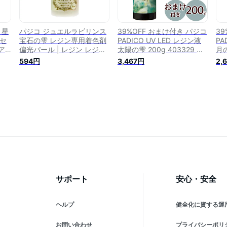
 星
パジコ ジュエルラビリンス
39%OFF おまけ付き パジコ
39
1セ
宝石の雫 レジン専用着色剤
PADICO UV LED レジン液
PA
ア
偏光パール | レジン レジン
太陽の雫 200g 403329 《
月の
しに
液 UVレジン液 カラーレジ
UVレジン レジン 高速硬化
レ
594円
3,467円
2,
ー
ン レジン着色剤 紫外線硬化
ジュエルラビリンス 透明 作
ュ
レ
レジンクラフト ハンドメイ
家 アクセサリー レジンクラ
ア
クセ
ド アクセサリー
フト クリア 手芸 ハンドメ
ト
ラフ
イド ホビー mymama myr
ド 
》
サポート
安心・安全
ヘルプ
健全化に資する運
お問い合わせ
プライバシーポリ