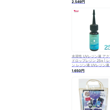
ぼん と コーティング
2,549円
MYmama オリジナル コ
ティング用レジン液 ス
ーシャイニーコート コ
ィング剤 UV LED レジ
コート剤 トップコート 
人気 ハンドメイド 手芸 m
■
水溶性 UVレジン液 アク
ドロップレジン 25g | 
ン レジン液 UVレジン液
外線硬化 低臭気 レジン
1,650円
フト ハンドメイド アク
リー