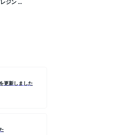
Vレジン レ
グを更新しました
た