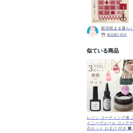
新潟気まま暮らし
商品数
1,808
似ている商品
レジン コーティング液 
イニーヴェール コンテナ
点セット おまけ 付き ■