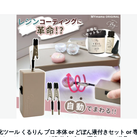
ツール くるりん プロ 本体 or どぼん液付きセット or