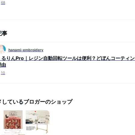
68
記事
hanami-embroidery
くるりんPro｜レジン自動回転ツールは便利？どぼんコーティン
理由
10
メしているブロガーのショップ