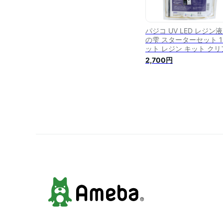
パジコ UV LED レジン液
の雫 スターターセット 
ット レジン キット クリ
透明 UVレジン液 劣化 
2,700円
くい モールド 太陽光 コ
ティング 初心者 初めて 
ジンクラフト レジンア
サリー ハンドメイド ク
ト 早い 硬化