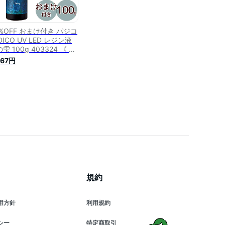
%OFF おまけ付き パジコ
DICO UV LED レジン液
雫 100g 403324 《 UV
ジン レジン 高速硬化 ジ
667円
エルラビリンス 透明 作家
クセサリー レジンクラフ
 クリア 手芸 ハンドメイ
ホビー mymama myr 》
規約
用方針
利用規約
シー
特定商取引