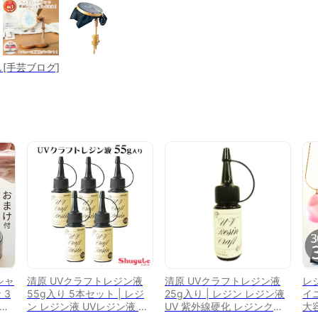
[手芸ブログ]
シャ
清原 UVクラフトレジン液
清原 UVクラフトレジン液
レ
 3
55g入り 5本セット | レジ
25g入り | レジン レジン液
イ
 ど
ン レジン液 UVレジン液 紫
UV 紫外線硬化 レジンクラ
大容