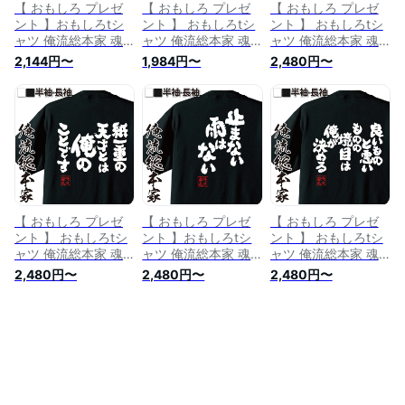
【 おもしろ プレゼ
【 おもしろ プレゼ
【 おもしろ プレゼ
ント 】おもしろtシ
ント 】 おもしろtシ
ント 】 おもしろtシ
ャツ 俺流総本家 魂
ャツ 俺流総本家 魂
ャツ 俺流総本家 魂
心Tシャツ 最後の時
心Tシャツ ありきた
心Tシャツ 天才は有
2,144円〜
1,984円〜
2,480円〜
まで一生懸命【 tシ
りな毎日が最高【 t
限、努力は無限。【
ャツ 長袖 メンズ レ
シャツ 長袖 メンズ
tシャツ 長袖 メンズ
ディース 漢字 文字
レディース 漢字 文
レディース 名言 メ
メッセージtシャツお
字 メッセージtシャ
ッセージ おもしろ雑
もしろ雑貨 ポジティ
ツおもしろ雑貨 ポジ
貨 文字tシャツ バッ
ブ・やる気系】
ティブ・やる気系】
クプリント 中村清
マラソン 陸上 競技
指導者 ポジティブ・
やる気系】
【 おもしろ プレゼ
【 おもしろ プレゼ
【 おもしろ プレゼ
ント 】 おもしろtシ
ント 】おもしろtシ
ント 】 おもしろtシ
ャツ 俺流総本家 魂
ャツ 俺流総本家 魂
ャツ 俺流総本家 魂
心Tシャツ 紙一重の
心Tシャツ 止まない
心Tシャツ 良いもの
2,480円〜
2,480円〜
2,480円〜
天才とは俺のことで
雨はない【ポジティ
と悪いものの境目は
す【 tシャツ 長袖 メ
ブ・やる気系 おもし
俺が決める【 tシャ
ンズ レディース 漢
ろ雑貨 漢字 文字Tシ
ツ 長袖 メンズ レデ
字 文字 メッセージt
ャツ おもしろ プレ
ィース 漢字 文字 メ
シャツおもしろ雑貨
ゼント 面白 メッセ
ッセージtシャツおも
ポジティブ・やる気
ージtシャツ 文字tシ
しろ雑貨 ポジティ
系】
ャツ 長袖 大きいサ
ブ・やる気系】
イズ 】