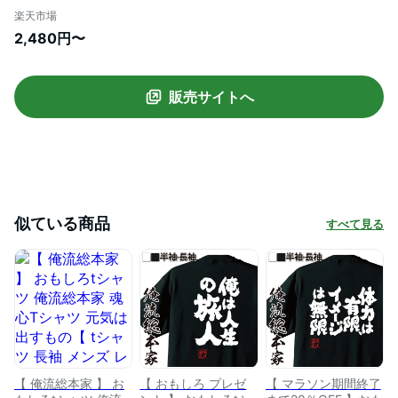
は無限【 tシャツ 長袖 メンズ レディース
楽天市場
漢字 文字 メッセージtシャツおもしろ雑貨
2,480円〜
ポジティブ・やる気系】
販売サイトへ
似ている商品
すべて見る
【 俺流総本家 】 お
【 おもしろ プレゼ
【 マラソン期間終了