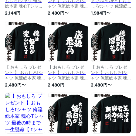
もしろtシャツ 俺流
ント 】 おもしろtシ
まで20％OFF 】おも
総本家 魂心Tシャツ
ャツ 俺流総本家 魂
しろtシャツ 俺流総
元気は出すもの【 t
心Tシャツ 俺は人生
本家 魂心Tシャツ 体
2,144円
2,480円〜
1,984円〜
シャツ 長袖 メンズ
の旅人【 tシャツ 長
力は有限、イメージ
レディース 漢字 文
袖 メンズ レディー
は無限【 tシャツ 長
字 メッセージtシャ
ス 漢字 文字 メッセ
袖 メンズ レディー
ツおもしろ雑貨 ポジ
ージtシャツおもしろ
ス 漢字 文字 メッセ
ティブ・やる気系】
雑貨 ポジティブ・や
ージtシャツおもしろ
る気系】
雑貨 ポジティブ・や
る気系】
【 おもしろ プレゼ
【 おもしろ プレゼ
【 おもしろ プレゼ
ント 】 おもしろtシ
ント 】 おもしろtシ
ント 】おもしろtシ
ャツ 俺流総本家 魂
ャツ 俺流総本家 魂
ャツ 俺流総本家 魂
心Tシャツ 俺は毎日
心Tシャツ 底辺最高
心Tシャツ 俺の情熱
2,480円〜
2,480円
2,480円〜
が楽しいです【 tシ
【 tシャツ 長袖 メン
は雪をも溶かす【 t
ャツ 長袖 メンズ レ
ズ レディース 漢字
シャツ 長袖 メンズ
ディース 漢字 文字
文字 メッセージtシ
レディース 漢字 文
メッセージtシャツお
ャツおもしろ雑貨 ポ
字 メッセージtシャ
もしろ雑貨 ポジティ
ジティブ・やる気
ツおもしろ雑貨 ポジ
ブ・やる気系】
系】
ティブ・やる気系】