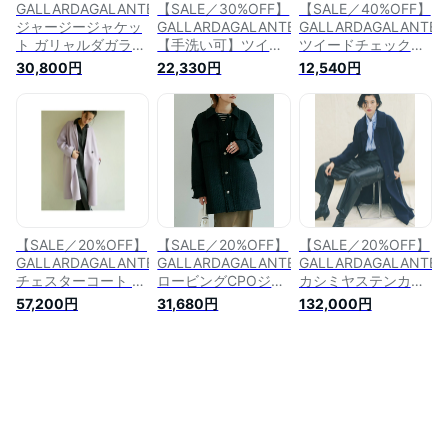
GALLARDAGALANTE
【SALE／30%OFF】
【SALE／40%OFF】
ジャージージャケッ
GALLARDAGALANTE
GALLARDAGALANTE
ト ガリャルダガラン
【手洗い可】ツイー
ツイードチェックジ
テ ジャケット・アウ
ドショートジャケッ
ャケット ガリャルダ
30,800円
22,330円
12,540円
ター その他のジャケ
ト ガリャルダガラン
ガランテ ジャケッ
ット・アウター ブラ
テ ジャケット・アウ
ト・アウター その他
ウン ブラック【送料
ター その他のジャケ
のジャケット・アウ
無料】
ット・アウター ホワ
ター ブラック ホワ
イト ブラック【送料
イト【送料無料】
無料】
【SALE／20%OFF】
【SALE／20%OFF】
【SALE／20%OFF】
GALLARDAGALANTE
GALLARDAGALANTE
GALLARDAGALANTE
チェスターコート ガ
ロービングCPOジャ
カシミヤステンカラ
リャルダガランテ ジ
ケット ガリャルダガ
ーコート ガリャルダ
57,200円
31,680円
132,000円
ャケット・アウター
ランテ ジャケット・
ガランテ コート/ジ
その他のジャケッ
アウター その他のジ
ャケット ロングコー
ト・アウター パープ
ャケット・アウター
ト ネイビー ピンク
ル【送料無料】
ブラック ネイビー
【送料無料】
グレー【送料無料】