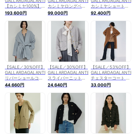
GALLARDAGALANTE
GALLARDAGALANTE
GALLARDAGALANTE
【カシミヤ100%】
カシミヤロングベス
カシミヤショートコ
カシミヤロングコー
ト ガリャルダガラン
ート ガリャルダガラ
193,600円
99,000円
92,400円
ト ガリャルダガラン
テ ジャケット・アウ
ンテ ジャケット・ア
テ ジャケット・アウ
ター その他のジャケ
ウター その他のジャ
ター その他のジャケ
ット・アウター ネイ
ケット・アウター ブ
ット・アウター ネイ
ビー グレー【送料無
ラウン ベージュ【送
ビー グレー【送料無
料】
料無料】
料】
【SALE／30%OFF】
【SALE／30%OFF】
【SALE／53%OFF】
GALLARDAGALANTE
GALLARDAGALANTE
GALLARDAGALANTE
リバーショールコー
スライバーニットジ
チェスターコート ガ
ト ガリャルダガラン
ャケット ガリャルダ
リャルダガランテ ジ
44,660円
24,640円
33,000円
テ ジャケット・アウ
ガランテ ジャケッ
ャケット・アウター
ター その他のジャケ
ト・アウター その他
その他のジャケッ
ット・アウター ブラ
のジャケット・アウ
ト・アウター ブラウ
ウン イエロー【送料
ター ブラック【送料
ン グレー【送料無
無料】
無料】
料】