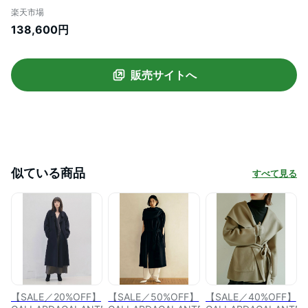
ート ガリャルダガランテ ジャケット・ア
楽天市場
ウター その他のジャケット・アウター ブ
138,600円
ラウン ネイビー【送料無料】
販売サイトへ
似ている商品
すべて見る
【SALE／20%OFF】
【SALE／50%OFF】
【SALE／40%OFF】