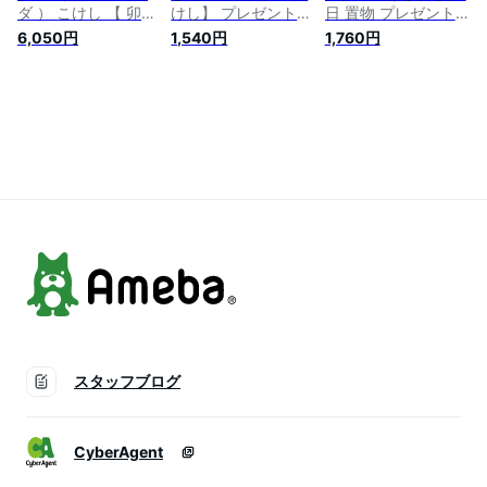
ダ ） こけし 【 卯三
けし】 プレゼント
日 置物 プレゼント
郎こけし 】 スター
ギフト かわいい お
インテリアかわいい
6,050円
1,540円
1,760円
ウォーズ プレゼント
うち時間 暮らし
ギフト 伝統 こけし
ギフト かわいい マ
stayhome 癒し イン
おうち時間 暮らし
ンダロリアン インテ
テリア 木製 日本製
stayhome 癒し 木製
リア 木製 日本製 伝
伝統工芸品 アトム
日本製 伝統工芸品
統工芸品 父の日 贈
手塚治虫 伝統 こけ
父の日 親父 鬼太郎
り物 置物 グッズ ス
し 卯三郎こけし 雑
妖怪 卯三郎こけし
ターウォーズ キャラ
貨 置物 グッズ コラ
雑貨 置物 グッズ コ
クター ライトセイバ
ボ コラボレーショ
ラボ コラボレーショ
ー フィギュア フォ
ン
ン
ース マスター
スタッフブログ
CyberAgent