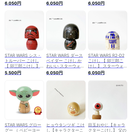
】 スターウォーズ
ーズ プレゼント ギ
ターウォーズ プレゼ
6,050円
6,050円
6,050円
プレゼント ギフト
フト かわいい おう
ント ギフト かわい
かわいい おうち時間
ち時間 暮らし
い おうち時間 暮ら
暮らし stayhome 癒
stayhome 癒し イン
し stayhome 癒し イ
し インテリア 木製
テリア 木製 日本製
ンテリア 木製 日本
日本製 伝統工芸品
伝統工芸品 父の日
製 伝統工芸品 父の
父の日 贈り物 置物
贈り物 置物 グッズ
日 贈り物 置物 グッ
グッズ スターウォー
スターウォーズ キャ
ズ スターウォーズ
ズ キャラクター ラ
ラクター ライトセイ
キャラクター ライト
イトセイバー フィギ
バー フィギュア フ
セイバー フィギュア
ュア フォース
ォース マスター
フォース
STAR WARS シス・
STAR WARS ダース
STAR WARS R2-D2
トルーパー こけし
ベイダー こけし か
こけし 【 卯三郎こ
【 卯三郎こけし 】
わいい スターウォー
けし 】 スターウォ
スターウォーズ プレ
ズ グッズ 置物 プレ
ーズ プレゼント ギ
5,500円
6,050円
6,050円
ゼント ギフト かわ
ゼント コラボグッズ
フト おうち時間 暮
いい おうち時間 暮
【 卯三郎こけし 】
らし stayhome 癒し
らし stayhome 癒し
ギフト おうち時間
木製 日本製 伝統工
インテリア 木製 日
暮らし 癒し インテ
芸品 父の日 贈り物
本製 伝統工芸品 父
リア 木製 日本製 伝
インテリア 置物 か
の日 贈り物 置物 グ
統工芸品 父の日 贈
わいい グッズ キャ
ッズ スターウォーズ
り物 スターウォーズ
ラクター ライトセイ
キャラクター ライト
キャラクター ライト
バー フィギュア ル
セイバー フィギュア
セイバー フィギュア
ーク
フォース
フォース
STAR WARS グロー
ヒョウタンツギ こけ
目玉おやじ【キャラ
グー （ ベビーヨー
し【キャラクターこ
クターこけし】 父の