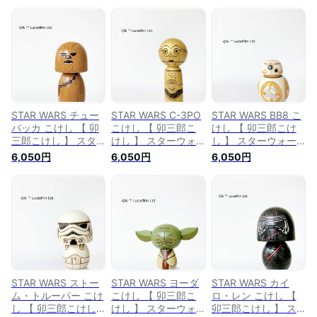
STAR WARS チュー
STAR WARS C-3PO
STAR WARS BB8 こ
バッカ こけし 【 卯
こけし 【 卯三郎こ
けし 【 卯三郎こけ
三郎こけし 】 スタ
けし 】 スターウォ
し 】 スターウォー
ーウォーズ プレゼン
ーズ プレゼント ギ
ズ プレゼント ギフ
6,050円
6,050円
6,050円
ト ギフト かわいい
フト かわいい おう
ト かわいい おうち
暮らし stayhome 癒
ち時間 暮らし
時間 暮らし
し インテリア 木製
stayhome 癒し イン
stayhome 癒し イン
日本製 伝統工芸品
テリア 木製 日本製
テリア 木製 卯三郎
父の日 贈り物 置物
伝統工芸品 父の日
こけし 日本製 伝統
グッズ スターウォー
贈り物 置物 グッズ
工芸品 父の日 贈り
ズ キャラクター ラ
スターウォーズ キャ
物 置物 グッズ スタ
イトセイバー フィギ
ラクター ライトセイ
ーウォーズ キャラク
ュア ハン・ソロ 卯
バー フィギュア ハ
ター ライトセイバー
三郎 こけし
ン・ソロ
フィギュア ルーク
STAR WARS ストー
STAR WARS ヨーダ
STAR WARS カイ
ム・トルーパー こけ
こけし 【 卯三郎こ
ロ・レン こけし 【
し 【 卯三郎こけし
けし 】 スターウォ
卯三郎こけし 】 ス