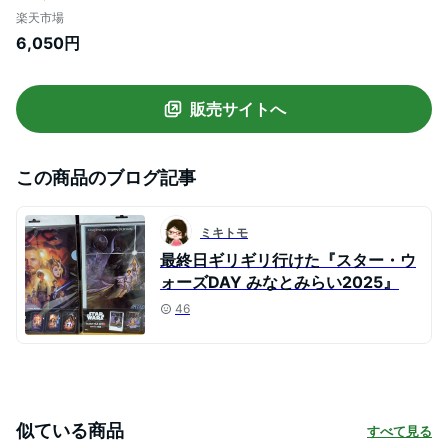
ト かわいい おうち時間 暮らし stayhome
楽天市場
癒し インテリア 木製 日本製 伝統工芸品 父
6,050円
の日 贈り物 置物 グッズ スターウォーズ キ
ャラクター ライトセイバー フィギュア ハ
ン・ソロ
販売サイトへ
この商品のブログ記事
ミキトモ
最終日ギリギリ行けた『スター・ウ
ォーズDAY みなとみらい2025』
46
似ている商品
すべて見る