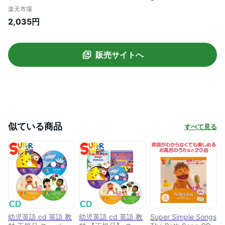
呂のうた CD super simple songs キッズ
楽天市場
ソングコレクション 知育教材 英語 CD あ
2,035円
す楽対応
販売サイトへ
似ている商品
すべて見る
幼児英語 cd 英語 教
幼児英語 cd 英語 教
Super Simple Songs