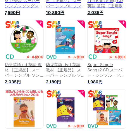
材 正規品 スーパー
材 【正規品】 スー
The Bath Song CD
シンプル ソングス
パー シンプル ソン
英語 童謡 【正規販
CD4巻セット きらき
グス CD6枚セット
売店】 英語歌 幼児
7,590円
10,890円
2,035円
らぼし 赤ちゃんサメ
きらきらぼし 赤ちゃ
幼児英語 スーパー
お風呂のうた ブロッ
んサメ お風呂のうた
シンプル ソングス
コリーアイスは好
ブロッコリーアイス
ソングコレクション
き？ super simple
は好き？ ハロウィン
マザーグース 英語の
songs キッズソング
クリスマス super
歌 英語教材 おすす
コレクション 知育教
simple songs キッズ
め ドリル 子供英語
材 英語 CD あす楽対
ソングコレクション
子供 英語発音 歌 教
応【ナチュラルリビ
知育教材 英語 CD
材
ング】
幼児英語 cd 英語 教
幼児英語 dvd 英語
Super Simple
材 【正規品】 スー
教材 【正規品】 ス
Songs2 CD スーパ
パー シンプル ソン
ーパー シンプル ソ
ー・シンプル・ソン
グス do you like
ングス baby shark
グス 知育教材 英語
2,035円
2,189円
1,980円
bloccoli ice cream?
赤ちゃんサメ DVD
CD あす楽対応
ブロッコリーアイス
super simple songs
は好き？ CD super
キッズソングコレク
simple songs キッズ
ション 知育教材 英
ソングコレクション
語 dvd あす楽対応
知育教材 英語 CD あ
す楽対応