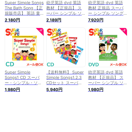
Super Simple Songs
幼児英語 dvd 英語
幼児英語 dvd 英語
The Bath Song 【正
教材 【正規品】 ス
教材 正規品 スーパ
規販売店】 英語 童
ーパー シンプル ソ
ー シンプル ソング
謡 dvd 子供 幼児英
ングス twinkle
ス DVD 4巻セット
2,180円
2,189円
7,920円
語 英語歌 幼児 スー
twinkle little star き
きらきらぼし 赤ちゃ
パー シンプル ソン
らきらぼし DVD
んサメ お風呂のうた
グス マザーグース
super simple songs
ブロッコリーアイス
お風呂のうた 英語の
キッズソングコレク
は好き？ super
歌 英語教材 おすす
ション 知育教材 英
simple songs キッズ
め 子供英語 発音 歌
語 dvd あす楽対応
ソングコレクション
アニメ 教材 英語ソ
知育教材 英語 DVD
ング
あす楽対応【ナチュ
ラルリビング】
Super Simple
【送料無料】 Super
幼児英語 dvd 英語
Songs1 CD スーパ
Simple Songs1.2.3
教材 【正規品】 ス
ー・シンプル・ソン
CDセット スーパ
ーパー シンプル ソ
グス 知育教材 英語
ー・シンプル・ソン
ングス Do you like
1,980円
5,940円
1,980円
CD あす楽対応【ナ
グス 知育教材 英語
broccoli ice cream?
チュラルリビング】
CD 幼児 幼児英語 ス
ブロッコリーアイス
ーパー シンプル ソ
は好き？ DVD super
ングス 英語教材 子
simple songs キッズ
ども おすすめ 子供
ソングコレクション
英語 子供 児童 ソン
知育教材 英語 dvd
グ 歌 小学生 英語教
あす楽対応
育 リスニング